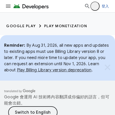
登入
GOOGLE PLAY
PLAY MONETIZATION
Reminder:
By Aug 31, 2026, all new apps and updates
to existing apps must use Billing Library version 8 or
later. If you need more time to update your app, you
can request an extension until Nov 1, 2026. Learn
about
Play Billing Library version deprecation
.
Google 會運用 AI 技術將內容翻譯成你偏好的語言，但可
能會出錯。