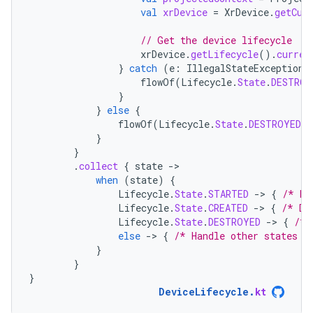
val
xrDevice
=
XrDevice
.
getCur
// Get the device lifecycle
xrDevice
.
getLifecycle
().
curren
}
catch
(
e
:
IllegalStateException
)
flowOf
(
Lifecycle
.
State
.
DESTROY
}
}
else
{
flowOf
(
Lifecycle
.
State
.
DESTROYED
)
}
}
.
collect
{
state
-
when
(
state
)
{
Lifecycle
.
State
.
STARTED
-
>
{
/* De
Lifecycle
.
State
.
CREATED
-
>
{
/* De
Lifecycle
.
State
.
DESTROYED
-
>
{
/* 
else
-
>
{
/* Handle other states *
}
}
}
DeviceLifecycle
.
kt