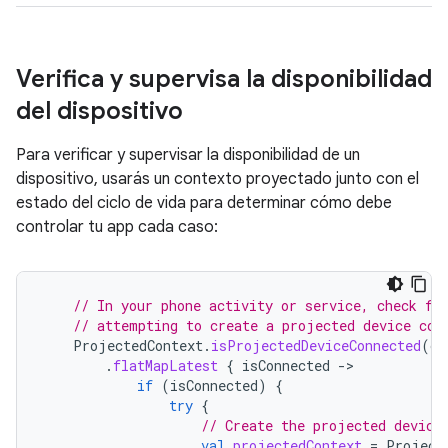
Verifica y supervisa la disponibilidad
del dispositivo
Para verificar y supervisar la disponibilidad de un
dispositivo, usarás un contexto proyectado junto con el
estado del ciclo de vida para determinar cómo debe
controlar tu app cada caso:
// In your phone activity or service, check fo
// attempting to create a projected device con
ProjectedContext
.
isProjectedDeviceConnected
(
co
.
flatMapLatest
{
isConnected
-
if
(
isConnected
)
{
try
{
// Create the projected device
val
projectedContext
=
Project