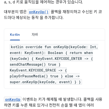
a
,
s
,
d
키로 움직임을 제어하는 경우가 있습니다.
대부분의 앱은
onKeyUp()
콜백을 재정의하고 수신된 키 코
드마다 예상되는 동작 을 추가합니다.
Kotlin
자바
kotlin override fun onKeyUp(keyCode: Int,
event: KeyEvent): Boolean { return when
(keyCode) { KeyEvent.KEYCODE_ENTER -> {
sendChatMessage() true }
KeyEvent.KEYCODE_SPACE -> {
playOrPauseMedia() true } else ->
super.onKeyUp(keyCode, event) } }
onKeyUp
이벤트는 키가 해제될 때 발생합니다. 콜백을 사용
하면 키를 누른 채로 있거나 천천히 손을 뗄 때 앱이 여러