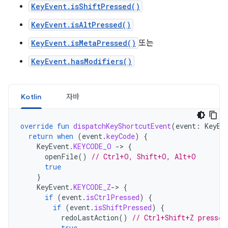
KeyEvent.isShiftPressed()
KeyEvent.isAltPressed()
KeyEvent.isMetaPressed()
또는
KeyEvent.hasModifiers()
Kotlin
자바
override
fun
dispatchKeyShortcutEvent
(
event
:
KeyEv
return
when
(
event
.
keyCode
)
{
KeyEvent
.
KEYCODE_O
-
>
{
openFile
()
// Ctrl+O, Shift+O, Alt+O
true
}
KeyEvent
.
KEYCODE_Z
-
>
{
if
(
event
.
isCtrlPressed
)
{
if
(
event
.
isShiftPressed
)
{
redoLastAction
()
// Ctrl+Shift+Z pressed
true