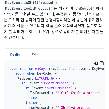
KeyEvent.isShiftPressed()
,
KeyEvent.isAltPressed()
를 확인하여
onKeyUp()
에서
단축키를 구현할 수도 있습니다. 수정된 키 동작이 단축키보다
는 오히려 앱 동작에 관한 변경사항이라면 이 방법이 유지관리
하기 더 쉬울 수 있습니다. 예를 들어 게임에서
W
가 '앞으로 걷
기'를 의미하고
Shift+W
가 '앞으로 달리기'를 의미할 때를 들
수 있습니다.
Kotlin
자바
override
fun
onKeyUp
(
keyCode
:
Int
,
event
:
KeyEvent
return
when
(
keyCode
)
{
KeyEvent
.
KEYCODE_W
-
>
{
if
(
event
.
isShiftPressed
)
{
if
(
event
.
isCtrlPressed
)
{
flyForward
()
// Ctrl+Shift+W pressed
true
}
else
{
runForward
()
// Shift+W pressed