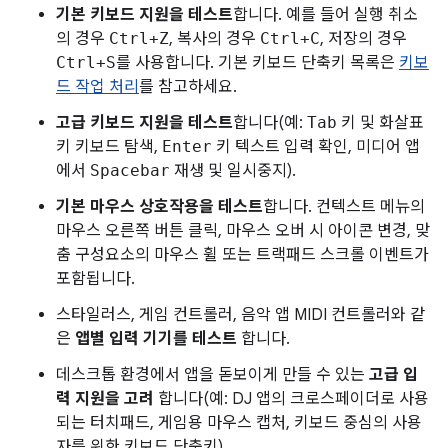
기본 키보드 지원을 테스트
합니다. 예를 들어 실행 취소
의 경우
Ctrl+Z
, 복사의 경우
Ctrl+C
, 저장의 경우
Ctrl+S
를 사용합니다. 기본 키보드 단축키 목록은
키보
드 작업 처리
를 참고하세요.
고급 키보드 지원을 테스트
합니다(예:
Tab
키 및 화살표
키 키보드 탐색,
Enter
키 텍스트 입력 확인, 미디어 앱
에서
Spacebar
재생 및 일시중지).
기본 마우스 상호작용을 테스트
합니다. 컨텍스트 메뉴의
마우스 오른쪽 버튼 클릭, 마우스 오버 시 아이콘 변경, 맞
춤 구성요소의 마우스 휠 또는 트랙패드 스크롤 이벤트가
포함됩니다.
스타일러스, 게임 컨트롤러, 음악 앱 MIDI 컨트롤러와 같
은
앱별 입력 기기를 테스트
합니다.
데스크톱 환경에서 앱을 돋보이게 만들 수 있는
고급 입
력 지원을 고려
합니다(예: DJ 앱의 크로스페이더로 사용
되는 터치패드, 게임용 마우스 캡처, 키보드 중심의 사용
자를 위한 키보드 단축키).