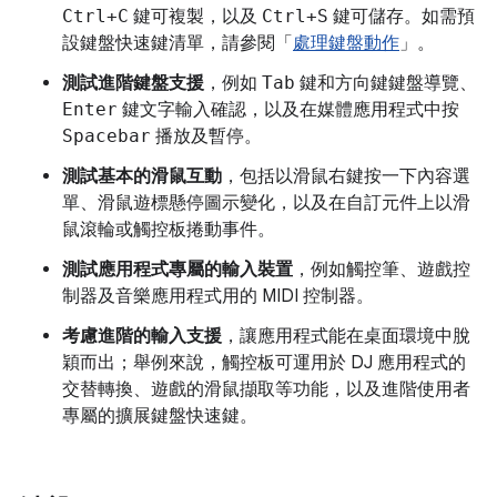
Ctrl+C
鍵可複製，以及
Ctrl+S
鍵可儲存。如需預
設鍵盤快速鍵清單，請參閱「
處理鍵盤動作
」。
測試進階鍵盤支援
，例如
Tab
鍵和方向鍵鍵盤導覽、
Enter
鍵文字輸入確認，以及在媒體應用程式中按
Spacebar
播放及暫停。
測試基本的滑鼠互動
，包括以滑鼠右鍵按一下內容選
單、滑鼠遊標懸停圖示變化，以及在自訂元件上以滑
鼠滾輪或觸控板捲動事件。
測試應用程式專屬的輸入裝置
，例如觸控筆、遊戲控
制器及音樂應用程式用的 MIDI 控制器。
考慮進階的輸入支援
，讓應用程式能在桌面環境中脫
穎而出；舉例來說，觸控板可運用於 DJ 應用程式的
交替轉換、遊戲的滑鼠擷取等功能，以及進階使用者
專屬的擴展鍵盤快速鍵。