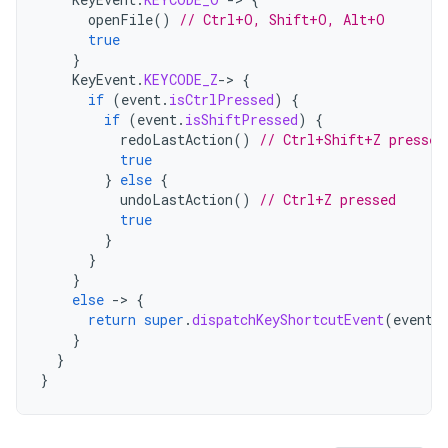
openFile
()
// Ctrl+O, Shift+O, Alt+O
true
}
KeyEvent
.
KEYCODE_Z
-
>
{
if
(
event
.
isCtrlPressed
)
{
if
(
event
.
isShiftPressed
)
{
redoLastAction
()
// Ctrl+Shift+Z pressed
true
}
else
{
undoLastAction
()
// Ctrl+Z pressed
true
}
}
}
else
-
>
{
return
super
.
dispatchKeyShortcutEvent
(
event
)
}
}
}