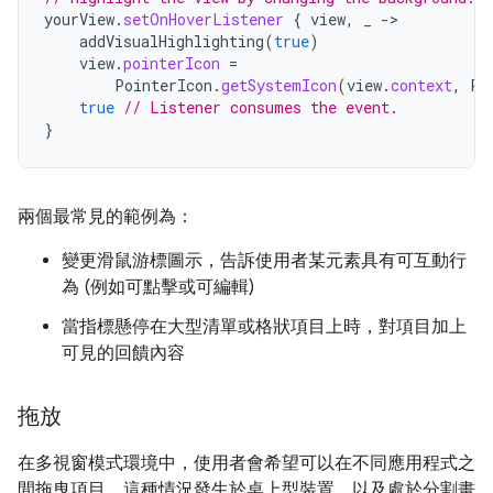
yourView
.
setOnHoverListener
{
view
,
_
-
addVisualHighlighting
(
true
)
view
.
pointerIcon
=
PointerIcon
.
getSystemIcon
(
view
.
context
,
Po
true
// Listener consumes the event.
}
兩個最常見的範例為：
變更滑鼠游標圖示，告訴使用者某元素具有可互動行
為 (例如可點擊或可編輯)
當指標懸停在大型清單或格狀項目上時，對項目加上
可見的回饋內容
拖放
在多視窗模式環境中，使用者會希望可以在不同應用程式之
間拖曳項目。這種情況發生於桌上型裝置，以及處於分割畫