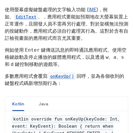
使用螢幕虛擬鍵盤處理的文字輸入功能 (
IME
)，例
如、
EditText
、，應用程式要能如預期地在大螢幕裝置上
正常運作，且開發人員不需再另行處理。對於架構無法預測
的按鍵動作，應用程式必須自行處理其行為。這對於含有自
訂檢視畫面的應用程式而言尤其重要。
例如使用
Enter
鍵傳送訊息的即時通訊應用程式、使用
空
格鍵
啟動及停止播放的媒體應用程式，以及透過
w
、
a
、
s
和
d
鍵控制移動的遊戲等。
多數應用程式會覆寫
onKeyUp()
回呼，並為各個收到的
鍵盤程式碼新增預期行為：
Kotlin
Java
kotlin override fun onKeyUp(keyCode: Int,
event: KeyEvent): Boolean { return when