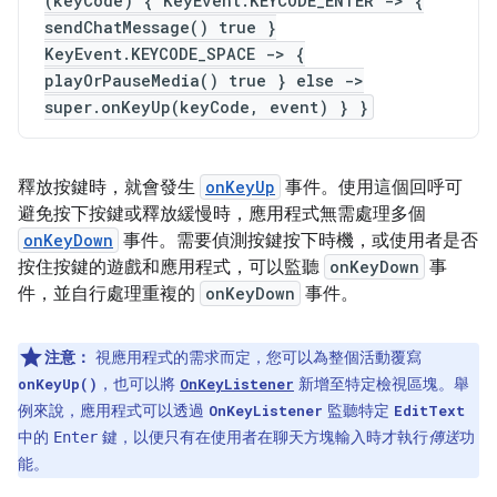
(keyCode) { KeyEvent.KEYCODE_ENTER -> {
sendChatMessage() true }
KeyEvent.KEYCODE_SPACE -> {
playOrPauseMedia() true } else ->
super.onKeyUp(keyCode, event) } }
釋放按鍵時，就會發生
onKeyUp
事件。使用這個回呼可
避免按下按鍵或釋放緩慢時，應用程式無需處理多個
onKeyDown
事件。需要偵測按鍵按下時機，或使用者是否
按住按鍵的遊戲和應用程式，可以監聽
onKeyDown
事
件，並自行處理重複的
onKeyDown
事件。
注意：
視應用程式的需求而定，您可以為整個活動覆寫
，也可以將
新增至特定檢視區塊。舉
onKeyUp()
OnKeyListener
例來說，應用程式可以透過
監聽特定
OnKeyListener
EditText
中的
鍵，以便只有在使用者在聊天方塊輸入時才執行
傳送
功
Enter
能。