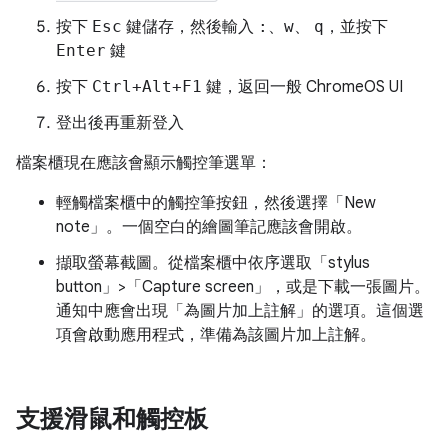
按下
Esc
鍵儲存，然後輸入
:
、
w
、
q
，並按下
Enter
鍵
按下
Ctrl+Alt+F1
鍵，返回一般 ChromeOS UI
登出後再重新登入
檔案櫃現在應該會顯示觸控筆選單：
輕觸檔案櫃中的觸控筆按鈕，然後選擇「New
note」
。一個空白的繪圖筆記應該會開啟。
擷取螢幕截圖。從檔案櫃中依序選取「stylus
button」>「Capture screen」
，或是下載一張圖片。
通知中應會出現「為圖片加上註解」
的選項。這個選
項會啟動應用程式，準備為該圖片加上註解。
支援滑鼠和觸控板