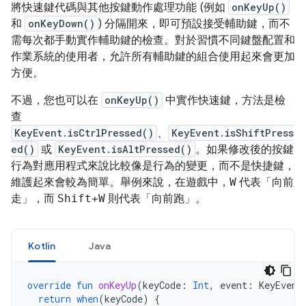
將快速鍵代碼與其他按鍵動作處理功能 (例如
onKeyUp()
和
onKeyDown()
) 分隔開來，即可預設接受輔助鍵，而不
需每次都手動實作輔助鍵的檢查。對於習慣不同鍵盤配置和
作業系統的使用者，允許所有輔助鍵的組合使用起來會更加
方便。
不過，您也可以在
onKeyUp()
中實作快速鍵，方法是檢
查
KeyEvent.isCtrlPressed()
、
KeyEvent.isShiftPress
ed()
或
KeyEvent.isAltPressed()
。如果修改後的按鍵
行為對應用程式來說比較像是行為的變更，而不是快捷鍵，
維護起來會較為簡單。舉例來說，在遊戲中，
W
代表「向前
走」，而
Shift+W
則代表「向前跑」。
Kotlin
Java
override
fun
onKeyUp
(
keyCode
:
Int
,
event
:
KeyEvent
return
when
(
keyCode
)
{