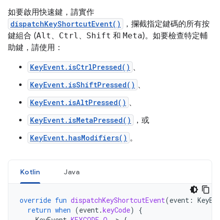
如要啟用快速鍵，請實作
dispatchKeyShortcutEvent()
，攔截指定鍵碼的所有按
鍵組合 (
Alt
、
Ctrl
、
Shift
和
Meta
)。如要檢查特定輔
助鍵，請使用：
KeyEvent.isCtrlPressed()
、
KeyEvent.isShiftPressed()
、
KeyEvent.isAltPressed()
、
KeyEvent.isMetaPressed()
，或
KeyEvent.hasModifiers()
。
Kotlin
Java
override
fun
dispatchKeyShortcutEvent
(
event
:
KeyEv
return
when
(
event
.
keyCode
)
{
KeyEvent
.
KEYCODE_O
-
>
{