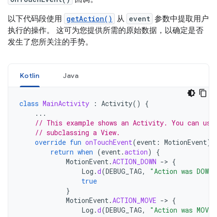
以下代码段使用
getAction()
从
event
参数中提取用户
执行的操作。 这可为您提供所需的原始数据，以确定是否
发生了您所关注的手势。
Kotlin
Java
class
MainActivity
:
Activity
()
{
...
// This example shows an Activity. You can use
// subclassing a View.
override
fun
onTouchEvent
(
event
:
MotionEvent
):
return
when
(
event
.
action
)
{
MotionEvent
.
ACTION_DOWN
-
>
{
Log
.
d
(
DEBUG_TAG
,
"Action was DOWN"
true
}
MotionEvent
.
ACTION_MOVE
-
>
{
Log
.
d
(
DEBUG_TAG
,
"Action was MOVE"