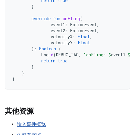
return
true
}
override
fun
onFling
(
event1
:
MotionEvent
,
event2
:
MotionEvent
,
velocityX
:
Float
,
velocityY
:
Float
):
Boolean
{
Log
.
d
(
DEBUG_TAG
,
"onFling: 
$
event1
$
ev
return
true
}
}
}
其他资源
输入事件概览