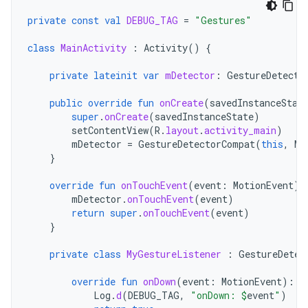
private
const
val
DEBUG_TAG
=
"Gestures"
class
MainActivity
:
Activity
()
{
private
lateinit
var
mDetector
:
GestureDetecto
public
override
fun
onCreate
(
savedInstanceStat
super
.
onCreate
(
savedInstanceState
)
setContentView
(
R
.
layout
.
activity_main
)
mDetector
=
GestureDetectorCompat
(
this
,
My
}
override
fun
onTouchEvent
(
event
:
MotionEvent
):
mDetector
.
onTouchEvent
(
event
)
return
super
.
onTouchEvent
(
event
)
}
private
class
MyGestureListener
:
GestureDetec
override
fun
onDown
(
event
:
MotionEvent
):
B
Log
.
d
(
DEBUG_TAG
,
"onDown: 
$
event
"
)