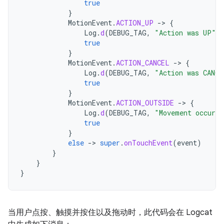
true
}
MotionEvent
.
ACTION_UP
-
>
{
Log
.
d
(
DEBUG_TAG
,
"Action was UP"
)
true
}
MotionEvent
.
ACTION_CANCEL
-
>
{
Log
.
d
(
DEBUG_TAG
,
"Action was CANCE
true
}
MotionEvent
.
ACTION_OUTSIDE
-
>
{
Log
.
d
(
DEBUG_TAG
,
"Movement occurre
true
}
else
-
>
super
.
onTouchEvent
(
event
)
}
}
}
当用户点按、触摸并按住以及拖动时，此代码会在 Logcat