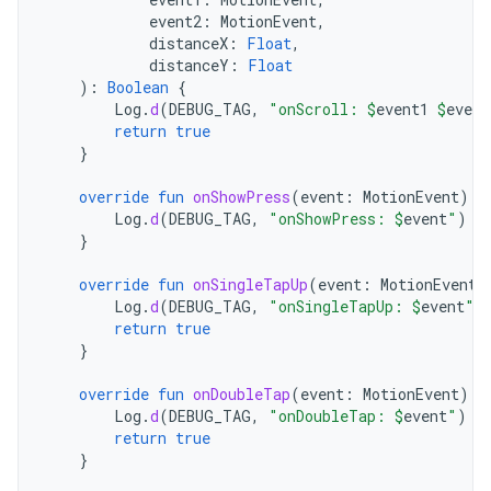
event2
:
MotionEvent
,
distanceX
:
Float
,
distanceY
:
Float
):
Boolean
{
Log
.
d
(
DEBUG_TAG
,
"onScroll: 
$
event1
$
event
return
true
}
override
fun
onShowPress
(
event
:
MotionEvent
)
{
Log
.
d
(
DEBUG_TAG
,
"onShowPress: 
$
event
"
)
}
override
fun
onSingleTapUp
(
event
:
MotionEvent
)
Log
.
d
(
DEBUG_TAG
,
"onSingleTapUp: 
$
event
"
)
return
true
}
override
fun
onDoubleTap
(
event
:
MotionEvent
):
Log
.
d
(
DEBUG_TAG
,
"onDoubleTap: 
$
event
"
)
return
true
}