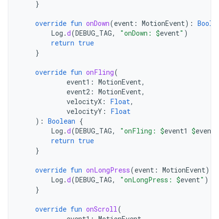
}
override
fun
onDown
(
event
:
MotionEvent
):
Boole
Log
.
d
(
DEBUG_TAG
,
"onDown: 
$
event
"
)
return
true
}
override
fun
onFling
(
event1
:
MotionEvent
,
event2
:
MotionEvent
,
velocityX
:
Float
,
velocityY
:
Float
):
Boolean
{
Log
.
d
(
DEBUG_TAG
,
"onFling: 
$
event1
$
event2
return
true
}
override
fun
onLongPress
(
event
:
MotionEvent
)
{
Log
.
d
(
DEBUG_TAG
,
"onLongPress: 
$
event
"
)
}
override
fun
onScroll
(
event1
:
MotionEvent
,