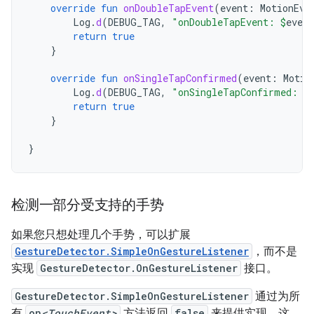
override
fun
onDoubleTapEvent
(
event
:
MotionEve
Log
.
d
(
DEBUG_TAG
,
"onDoubleTapEvent: 
$
event
return
true
}
override
fun
onSingleTapConfirmed
(
event
:
Motio
Log
.
d
(
DEBUG_TAG
,
"onSingleTapConfirmed: 
$
return
true
}
}
检测一部分受支持的手势
如果您只想处理几个手势，可以扩展
GestureDetector.SimpleOnGestureListener
，而不是
实现
GestureDetector.OnGestureListener
接口。
GestureDetector.SimpleOnGestureListener
通过为所
有
on
<TouchEvent>
方法返回
false
来提供实现。这