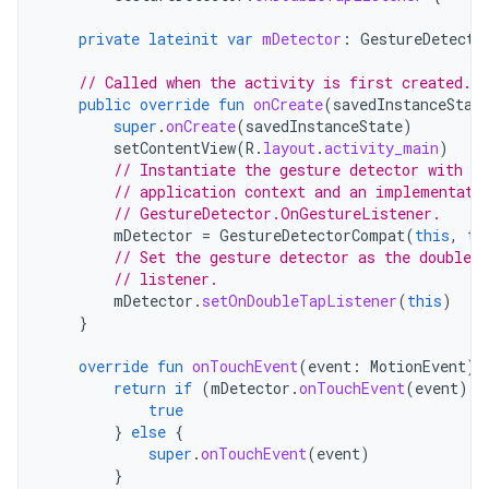
private
lateinit
var
mDetector
:
GestureDetecto
// Called when the activity is first created.
public
override
fun
onCreate
(
savedInstanceStat
super
.
onCreate
(
savedInstanceState
)
setContentView
(
R
.
layout
.
activity_main
)
// Instantiate the gesture detector with th
// application context and an implementati
// GestureDetector.OnGestureListener.
mDetector
=
GestureDetectorCompat
(
this
,
th
// Set the gesture detector as the double-t
// listener.
mDetector
.
setOnDoubleTapListener
(
this
)
}
override
fun
onTouchEvent
(
event
:
MotionEvent
):
return
if
(
mDetector
.
onTouchEvent
(
event
))
true
}
else
{
super
.
onTouchEvent
(
event
)
}