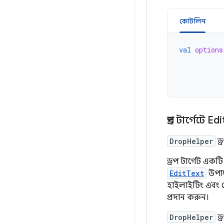
কোটলিন
val
options
ড্রপ টার্গেটে Edi
DropHelper
ড্
ড্রপ টার্গেট একট
EditText
উপা
হাইলাইটিং এবং 
প্রদান করুন।
DropHelper
ড্