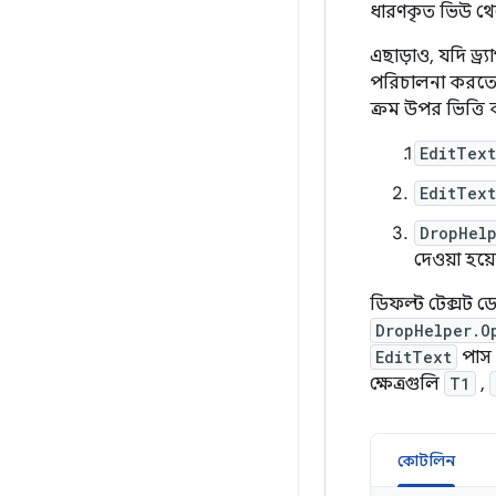
ধারণকৃত ভিউ থে
এছাড়াও, যদি ড্র্য
পরিচালনা করতে ড
ক্রম উপর ভিত্তি
EditText
EditText
DropHelp
দেওয়া হয়
ডিফল্ট টেক্সট ডে
DropHelper.O
EditText
পাস 
ক্ষেত্রগুলি
T1
,
কোটলিন