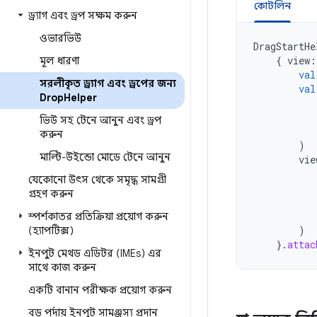
কোটলিন
ড্র্যাগ এবং ড্রপ সক্ষম করুন
ওভারভিউ
DragStartHe
{
view
:
মূল ধারণা
val
সরলীকৃত ড্র্যাগ এবং ড্রপের জন্য
val
Drop
Helper
ভিউ সহ টেনে আনুন এবং ড্রপ
করুন
)
মাল্টি-উইন্ডো মোডে টেনে আনুন
vie
যেকোনো উৎস থেকে সমৃদ্ধ সামগ্রী
গ্রহণ করুন
স্পর্শকাতর প্রতিক্রিয়া প্রয়োগ করুন
)
(হ্যাপটিক্স)
}.
attac
ইনপুট মেথড এডিটর (IMEs) এর
সাথে কাজ করুন
একটি বানান পরীক্ষক প্রয়োগ করুন
বড় পর্দায় ইনপুট সামঞ্জস্য প্রদান