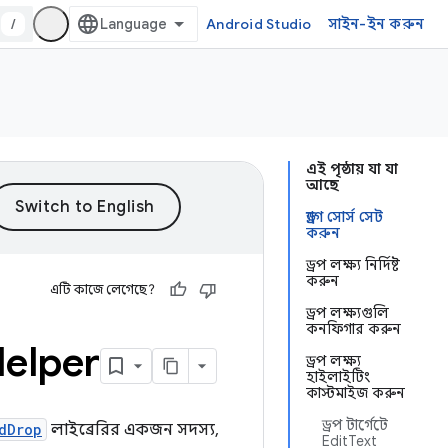
/
Android Studio
সাইন-ইন করুন
এই পৃষ্ঠায় যা যা
আছে
ড্র্যাগ সোর্স সেট
করুন
ড্রপ লক্ষ্য নির্দিষ্ট
করুন
এটি কাজে লেগেছে?
ড্রপ লক্ষ্যগুলি
কনফিগার করুন
elper
ড্রপ লক্ষ্য
হাইলাইটিং
কাস্টমাইজ করুন
ড্রপ টার্গেটে
dDrop
লাইব্রেরির একজন সদস্য,
EditText