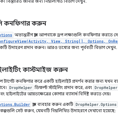
ে। বিস্তারিত জানার জন্য নিম্নলিখিত বিভাগ দেখুন.
গুলি কনফিগার করুন
ptions
অভ্যন্তরীণ ক্লাস আপনাকে ড্রপ লক্ষ্যগুলি কনফিগার করতে দে
onfigureView(Activity, View, String[], Options, OnRe
 একটি উদাহরণ প্রদান করুন। আরও তথ্যের জন্য পূর্ববর্তী বিভাগ দেখুন.
 হাইলাইটিং কাস্টমাইজ করুন
রপ টার্গেট কনফিগার করে একটি হাইলাইট প্রদর্শন করার জন্য যখন ব্
 আনে।
DropHelper
ডিফল্ট স্টাইলিং প্রদান করে, এবং
DropHelper
হাইলাইটের আয়তক্ষেত্রের কোণার ব্যাসার্ধ নির্দিষ্ট করতে দেয়।
ptions.Builder
ক্লাস ব্যবহার করুন একটি
DropHelper.Options
ল্পগুলি সেট করুন, যেমনটি নিম্নলিখিত উদাহরণে দেখানো হয়েছে: