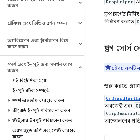
DropHelper
AP
করুন
ড্রপ টার্গেট নির
নির্ধারণ করতে
D
গ্রাফিক্স এবং ভিডিও প্রদর্শন করুন
অ্যানিমেশন এবং ট্রানজিশন নিয়ে
ড্র্যাগ সোর্
কাজ করুন
স্পর্শ এবং ইনপুট জন্য সমর্থন যোগ
দ্রষ্টব্য:
একটি সম্
করুন
এই নির্দেশিকা মধ্যে
শুরু করতে, ড্র্য
ইনপুট ঘটনা সম্পর্কে
OnDragStartL
স্পর্শ অঙ্গভঙ্গি ব্যবহার করুন
অবজেক্ট এবং
C
কীবোর্ড ইনপুট পরিচালনা করুন
ClipDescript
স্টাইলাস ইনপুট পরিচালনা করুন
আন্দোলনের প্রতি
অ্যাপ জুড়ে কপি এবং পেস্ট ব্যবহার
করুন