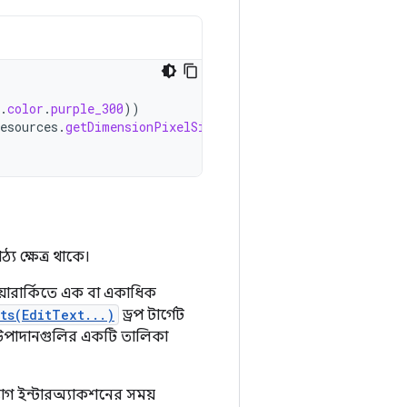
.
color
.
purple_300
))
esources
.
getDimensionPixelSize
(
R
.
dimen
.
drop_target_corn
্য ক্ষেত্র থাকে।
হায়ারার্কিতে এক বা একাধিক
ts(EditText...)
ড্রপ টার্গেট
ে উপাদানগুলির একটি তালিকা
যাগ ইন্টারঅ্যাকশনের সময়