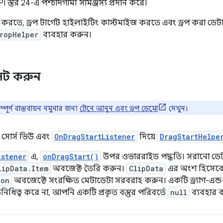
I স্তর 24-এ পশ্চাদগামী সামঞ্জস্য প্রদান করে।
্দিষ্ট করতে, ড্রপ টার্গেট হাইলাইটিং কাস্টমাইজ করতে এবং ড্রপ করা ড
ropHelper
ব্যবহার করুন।
স সেট করুন
পূর্ণ বাস্তবায়ন নমুনার জন্য
টেনে আনুন এবং ড্রপ ডেমো
দেখুন।
াগ সোর্স ভিউ এবং
OnDragStartListener
দিয়ে
DragStartHelpe
istener
এ,
onDragStart()
উপর ওভাররাইড পদ্ধতি। সরানো ডে
lipData.Item
অবজেক্ট তৈরি করুন।
ClipData
এর অংশ হিসেব
ion
অবজেক্টে সংরক্ষিত মেটাডেটা সরবরাহ করুন। একটি ড্র্যাগ-এন্ড
নিধিত্ব করে না, আপনি একটি প্রকৃত বস্তুর পরিবর্তে
null
ব্যবহার 