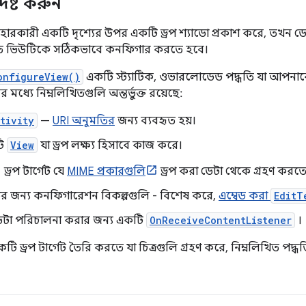
র্দিষ্ট করুন
ারকারী একটি দৃশ্যের উপর একটি ড্রপ শ্যাডো প্রকাশ করে, তখন ড
ানাতে ভিউটিকে সঠিকভাবে কনফিগার করতে হবে।
onfigureView()
একটি স্ট্যাটিক, ওভারলোডেড পদ্ধতি যা আপনাকে ড্র
মধ্যে নিম্নলিখিতগুলি অন্তর্ভুক্ত রয়েছে:
tivity
—
URI অনুমতির
জন্য ব্যবহৃত হয়।
ি
View
যা ড্রপ লক্ষ্য হিসাবে কাজ করে।
ড্রপ টার্গেট যে
MIME প্রকারগুলি
ড্রপ করা ডেটা থেকে গ্রহণ করতে
েটের জন্য কনফিগারেশন বিকল্পগুলি - বিশেষ করে,
এম্বেড করা
EditT
ডেটা পরিচালনা করার জন্য একটি
OnReceiveContentListener
।
কটি ড্রপ টার্গেট তৈরি করতে যা চিত্রগুলি গ্রহণ করে, নিম্নলিখিত 