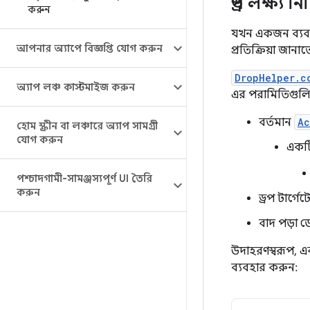
ড্রপ লক্ষ্য নি
করুন
যখন একজন ব্যবহ
আপনার অ্যাপে বিজ্ঞপ্তি যোগ করুন
প্রতিক্রিয়া জ
DropHelper.c
অ্যাপ লঞ্চ কাস্টমাইজ করুন
এর পরামিতিগুলির 
বর্তমান
Ac
হোম স্ক্রীন বা লঞ্চারে অ্যাপ সামগ্রী
যোগ করুন
একট
পশ্চাদগামী-সামঞ্জস্যপূর্ণ UI তৈরি
করুন
ড্রপ টার্গ
বাদ পড়া 
উদাহরণস্বরূপ, এ
ব্যবহার করুন: