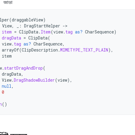
জাভা
lper
(
draggableView
)
View
,
_
:
DragStartHelper
->
item
=
ClipData
.
Item
(
view
.
tag
as?
CharSequence
)
dragData
=
ClipData
(
view
.
tag
as?
CharSequence
,
arrayOf
(
ClipDescription
.
MIMETYPE_TEXT_PLAIN
),
item
w
.
startDragAndDrop
(
dragData
,
View
.
DragShadowBuilder
(
view
),
null
,
0
h
()