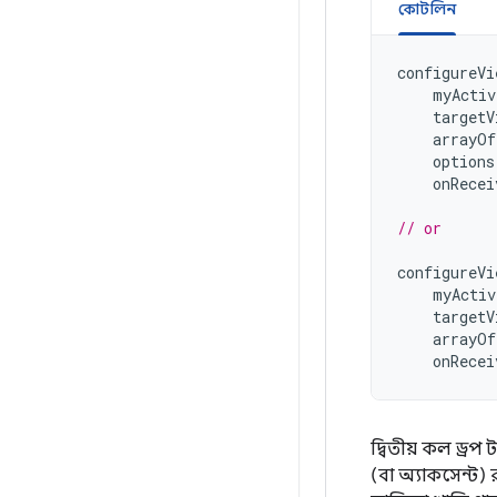
কোটলিন
configureVi
myActiv
targetV
arrayOf
options
onRecei
// or
configureVi
myActiv
targetV
arrayOf
onRecei
দ্বিতীয় কল ড্রপ
(বা অ্যাকসেন্ট)