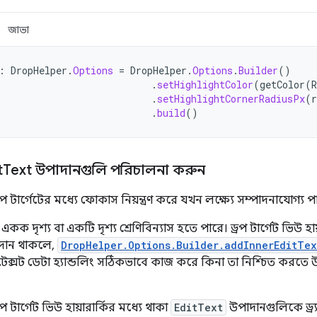
জাভা
:
DropHelper
.
Options
=
DropHelper
.
Options
.
Builder
()
.
setHighlightColor
(
getColor
(
R
.
setHighlightCornerRadiusPx
(
r
.
build
()
t
Text উপাদানগুলি পরিচালনা করুন
রপ টার্গেটের মধ্যে ফোকাস নিয়ন্ত্রণ করে যখন লক্ষ্যে সম্পাদনাযোগ্য পাঠ
ি একক দৃশ্য বা একটি দৃশ্য শ্রেণিবিন্যাস হতে পারে। ড্রপ টার্গেট ভিউ 
দান থাকলে,
DropHelper.Options.Builder.addInnerEditTex
টেক্সট ডেটা হ্যান্ডলিং সঠিকভাবে কাজ করে কিনা তা নিশ্চিত করত
রপ টার্গেট ভিউ হায়ারার্কির মধ্যে থাকা
EditText
উপাদানগুলিকে ড্র্