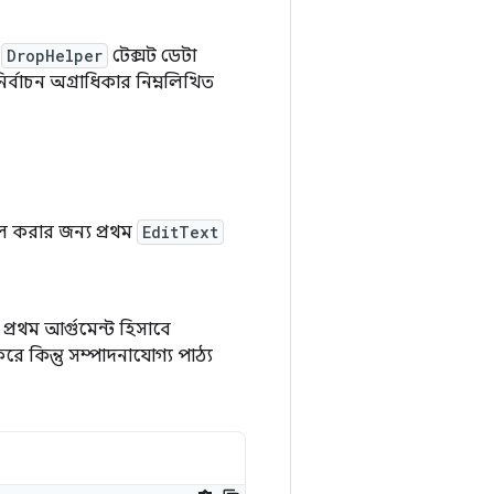
,
DropHelper
টেক্সট ডেটা
র্বাচন অগ্রাধিকার নিম্নলিখিত
 করার জন্য প্রথম
EditText
্রথম আর্গুমেন্ট হিসাবে
 কিন্তু সম্পাদনাযোগ্য পাঠ্য