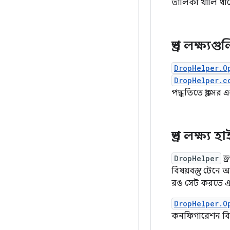
তালিকা খালি থাক
ড্রপ লক্ষ্য
DropHelper.O
DropHelper.c
পদ্ধতিতে ক্লাসের
ড্রপ লক্ষ্য
DropHelper
ড্
বিষয়বস্তু টেনে
রঙ সেট করতে এবং 
DropHelper.O
কনফিগারেশন বিক