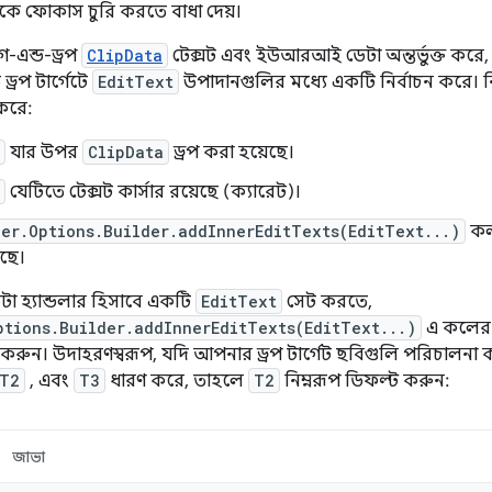
কে ফোকাস চুরি করতে বাধা দেয়।
াগ-এন্ড-ড্রপ
ClipData
টেক্সট এবং ইউআরআই ডেটা অন্তর্ভুক্ত করে
্রপ টার্গেটে
EditText
উপাদানগুলির মধ্যে একটি নির্বাচন করে। নি
 করে:
যার উপর
ClipData
ড্রপ করা হয়েছে।
যেটিতে টেক্সট কার্সার রয়েছে (ক্যারেট)।
er.Options.Builder.addInnerEditTexts(EditText...)
কল
েছে।
টা হ্যান্ডলার হিসাবে একটি
EditText
সেট করতে,
ptions.Builder.addInnerEditTexts(EditText...)
এ কলের প
করুন। উদাহরণস্বরূপ, যদি আপনার ড্রপ টার্গেট ছবিগুলি পরিচালনা করে
T2
, এবং
T3
ধারণ করে, তাহলে
T2
নিম্নরূপ ডিফল্ট করুন:
জাভা