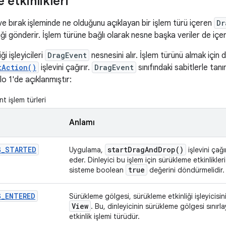
etkinlikleri
ve bırak işleminde ne olduğunu açıklayan bir işlem türü içeren
Dr
ği gönderir. İşlem türüne bağlı olarak nesne başka veriler de içere
ği işleyicileri
DragEvent
nesnesini alır. İşlem türünü almak için di
tAction()
işlevini çağırır.
DragEvent
sınıfındaki sabitlerle tanı
o 1'de açıklanmıştır:
 işlem türleri
Anlamı
G
_
STARTED
start
Drag
And
Drop(
)
Uygulama,
işlevini çağ
eder. Dinleyici bu işlem için sürükleme etkinlikl
true
sisteme boolean
değerini döndürmelidir.
G
_
ENTERED
Sürükleme gölgesi, sürükleme etkinliği işleyicisini
View
. Bu, dinleyicinin sürükleme gölgesi sınırla
etkinlik işlemi türüdür.