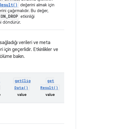
Result(
)
değerini almak için
ini çağırmalıdır. Bu değer,
ION
_
DROP
etkinliği
i döndürür.
ağladığı verileri ve meta
i için geçerlidir. Etkinlikler ve
bölüme bakın.
t
get
Clip
get
Data(
)
Result(
)
e
value
value