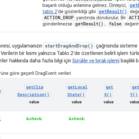
get
başarılı olduğu anlamına gelmez. Dinleyici,
get
Result(
)
tablo 2
'de gösterildiği gibi
değer
ACTION
_
DROP
ACT
yanıtında döndürülür. Bir
get
Result(
)
false
gönderilmezse
,
değerin
nesi, uygulamanızın
startDragAndDrop()
çağrısında sisteme s
. Verilerin bir kısmı yalnızca Tablo 2'de özetlenen belirli işlem türler
veriler hakkında daha fazla bilgi için
Sürükle ve bırak işlemi
başlıklı 
rüne göre geçerli DragEvent verileri
get
Clip
get
Local
get
ge
)
Description(
)
State(
)
X(
)
Y(
)
value
value
value
valu
_
&check;
&check;