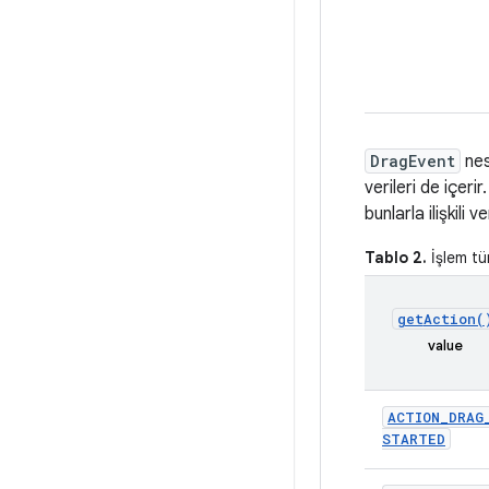
DragEvent
nes
verileri de içerir
bunlarla ilişkili 
Tablo 2.
İşlem tü
get
Action(
value
ACTION
_
DRAG
STARTED