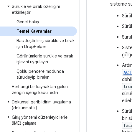
sisteme sü
Sürükle ve bırak özelliğini
etkinleştir
Sürü
Genel bakış
Sürü
Temel Kavramlar
Sürük
Basitleştirilmiş sürükle ve bırak
için Drop
Helper
Sist
gölg
Görünümlerle sürükle ve bırak
işlevini uygulayın
Ardı
Çoklu pencere modunda
ACT
sürükleyip bırakın
dahil
tru
Herhangi bir kaynaktan gelen
zengin içeriği kabul edin
sürü
edeb
Dokunsal geribildirim uygulama
(dokunmatik)
Sürük
Giriş yöntemi düzenleyicilerle
bir s
(IME) çalışma
fal