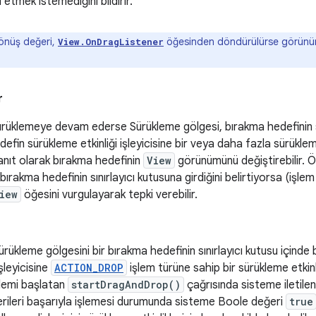
 etmek istemediğini bildirir.
nüş değeri,
öğesinden döndürülürse görün
View.OnDragListener
r
sürüklemeye devam ederse Sürükleme gölgesi, bırakma hedefinin sı
efin sürükleme etkinliği işleyicisine bir veya daha fazla sürükleme 
yanıt olarak bırakma hedefinin
View
görünümünü değiştirebilir. Ö
bırakma hedefinin sınırlayıcı kutusuna girdiğini belirtiyorsa (işle
iew
öğesini vurgulayarak tepki verebilir.
sürükleme gölgesini bir bırakma hedefinin sınırlayıcı kutusu içinde 
şleyicisine
ACTION_DROP
işlem türüne sahip bir sürükleme etkinl
şlemi başlatan
startDragAndDrop()
çağrısında sisteme iletilen v
verileri başarıyla işlemesi durumunda sisteme Boole değeri
true