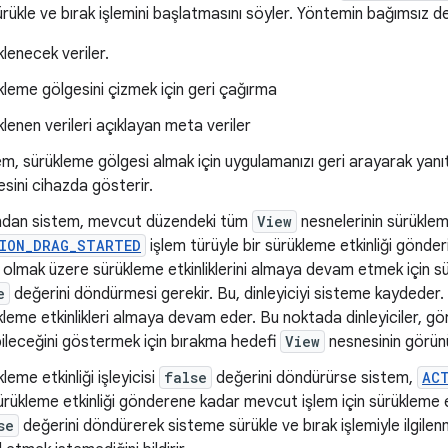
rükle ve bırak işlemini başlatmasını söyler. Yöntemin bağımsız değ
klenecek veriler.
kleme gölgesini çizmek için geri çağırma
lenen verileri açıklayan meta veriler
em, sürükleme gölgesi almak için uygulamanızı geri arayarak yanıt
esini cihazda gösterir.
ndan sistem, mevcut düzendeki tüm
View
nesnelerinin sürükleme
ION_DRAG_STARTED
işlem türüyle bir sürükleme etkinliği gönderir
 olmak üzere sürükleme etkinliklerini almaya devam etmek için sürü
e
değerini döndürmesi gerekir. Bu, dinleyiciyi sisteme kaydeder. Ya
kleme etkinlikleri almaya devam eder. Bu noktada dinleyiciler, gö
ileceğini göstermek için bırakma hedefi
View
nesnesinin görünü
leme etkinliği işleyicisi
false
değerini döndürürse sistem,
AC
ürükleme etkinliği gönderene kadar mevcut işlem için sürükleme etk
se
değerini döndürerek sisteme sürükle ve bırak işlemiyle ilgilenm