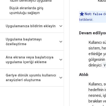
kabul
Yazım denetleyici uygulama
Büyük ekranlarda giriş
uyumluluğu sağlayın
Not:
dö
false
tetiklenir.
Uygulamanıza bildirim ekleyin
Devam ediliyo
Uygulama başlatmayı
Kullanıcı 
özelleştirme
sistem, hed
etkinliğe 
Ana ekrana veya başlatıcıya
gölgesinin 
uygulama içeriği ekleme
dinleyici
V
Atıldı
Geriye dönük uyumlu kullanıcı
arayüzleri oluşturma
Kullanıcı, 
hedefinin i
nesnesi, i
bırakılan 