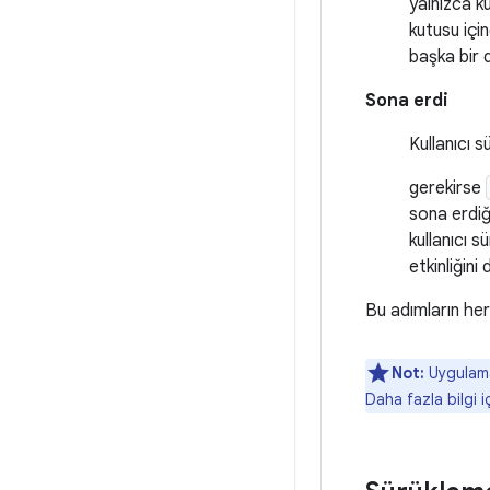
yalnızca ku
kutusu içi
başka bir 
Sona erdi
Kullanıcı 
gerekirse
sona erdiğ
kullanıcı s
etkinliğini
Bu adımların her 
Not:
Uygulamal
Daha fazla bilgi i