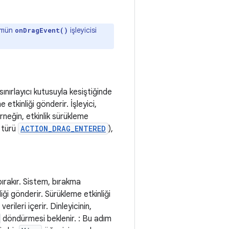
ümün
işleyicisi
onDragEvent()
nırlayıcı kutusuyla kesiştiğinde
etkinliği gönderir. İşleyici,
rneğin, etkinlik sürükleme
m türü
ACTION_DRAG_ENTERED
),
bırakır. Sistem, bırakma
iği gönderir. Sürükleme etkinliği
erileri içerir. Dinleyicinin,
döndürmesi beklenir. : Bu adım