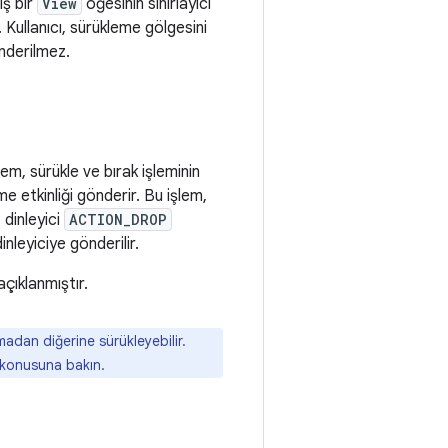
iş bir
View
öğesinin sınırlayıcı
 Kullanıcı, sürükleme gölgesini
nderilmez.
tem, sürükle ve bırak işleminin
me etkinliği gönderir. Bu işlem,
 dinleyici
ACTION_DROP
dinleyiciye gönderilir.
açıklanmıştır.
adan diğerine sürükleyebilir.
konusuna bakın.