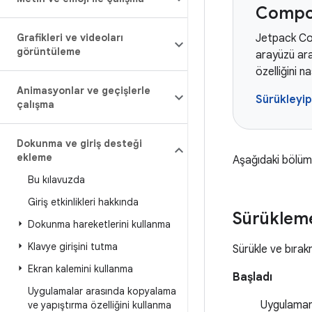
Compos
Grafikleri ve videoları
Jetpack Com
görüntüleme
arayüzü ara
özelliğini n
Animasyonlar ve geçişlerle
Sürükleyi
çalışma
Dokunma ve giriş desteği
ekleme
Aşağıdaki bölüml
Bu kılavuzda
Giriş etkinlikleri hakkında
Sürükleme
Dokunma hareketlerini kullanma
Klavye girişini tutma
Sürükle ve bırak
Ekran kalemini kullanma
Başladı
Uygulamalar arasında kopyalama
Uygulamanı
ve yapıştırma özelliğini kullanma