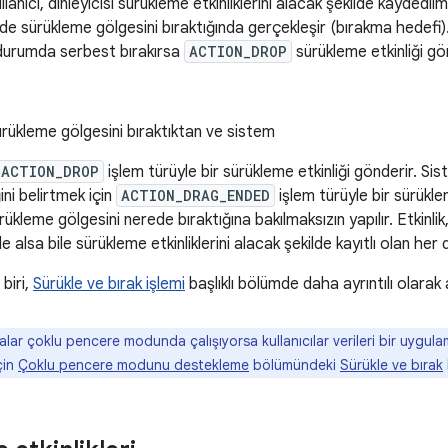
llanıcı, dinleyicisi sürükleme etkinliklerini alacak şekilde kaydedilm
nde sürükleme gölgesini bıraktığında gerçekleşir (bırakma hedefi).
durumda serbest bırakırsa
ACTION_DROP
sürükleme etkinliği gö
sürükleme gölgesini bıraktıktan ve sistem
ACTION_DROP
işlem türüyle bir sürükleme etkinliği gönderir. Sis
ini belirtmek için
ACTION_DRAG_ENDED
işlem türüyle bir sürükle
ürükleme gölgesini nerede bıraktığına bakılmaksızın yapılır. Etkinlik,
 de alsa bile sürükleme etkinliklerini alacak şekilde kayıtlı olan her 
biri,
Sürükle ve bırak işlemi
başlıklı bölümde daha ayrıntılı olarak 
ar çoklu pencere modunda çalışıyorsa kullanıcılar verileri bir uygulam
çin
Çoklu pencere modunu destekleme
bölümündeki
Sürükle ve bırak