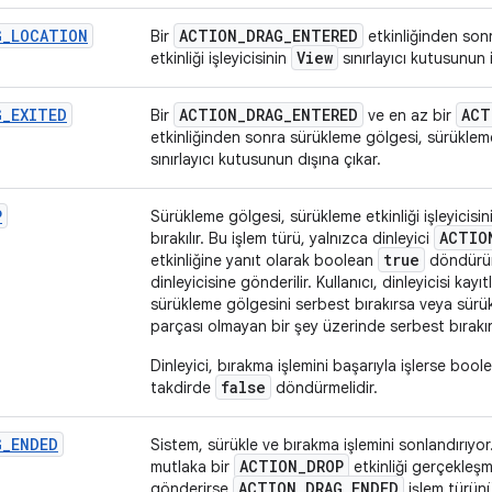
G
_
LOCATION
ACTION
_
DRAG
_
ENTERED
Bir
etkinliğinden son
View
etkinliği işleyicisinin
sınırlayıcı kutusunun i
G
_
EXITED
ACTION
_
DRAG
_
ENTERED
ACT
Bir
ve en az bir
etkinliğinden sonra sürükleme gölgesi, sürükleme 
sınırlayıcı kutusunun dışına çıkar.
P
Sürükleme gölgesi, sürükleme etkinliği işleyicisi
ACTIO
bırakılır. Bu işlem türü, yalnızca dinleyici
true
etkinliğine yanıt olarak boolean
döndürür
dinleyicisine gönderilir. Kullanıcı, dinleyicisi kayı
sürükleme gölgesini serbest bırakırsa veya sür
parçası olmayan bir şey üzerinde serbest bırakı
Dinleyici, bırakma işlemini başarıyla işlerse bool
false
takdirde
döndürmelidir.
G
_
ENDED
Sistem, sürükle ve bırakma işlemini sonlandırıyo
ACTION
_
DROP
mutlaka bir
etkinliği gerçekleş
ACTION
_
DRAG
_
ENDED
gönderirse
işlem türünü