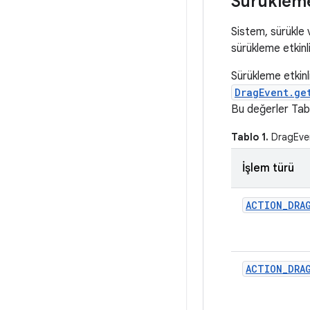
Sürükleme 
Sistem, sürükle 
sürükleme etkinli
Sürükleme etkinli
DragEvent.ge
Bu değerler Tabl
Tablo 1.
DragEvent
İşlem türü
ACTION
_
DRA
ACTION
_
DRA