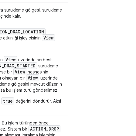
ra sürükleme gölgesi, sürükleme
çinde kalır.
ION
_
DRAG
_
LOCATION
View
etkinliği işleyicisinin
View
nin
üzerinde serbest
N
_
DRAG
_
STARTED
sürükleme
View
se bir
nesnesinin
View
tlı olmayan bir
üzerinde
ükleme gölgesini mevcut düzenin
rsa bu işlem türü gönderilmez.
true
e
değerini döndürür. Aksi
r. Bu işlem türünden önce
ACTION
_
DROP
mez. Sistem bir
n alınması, bırakma işleminin