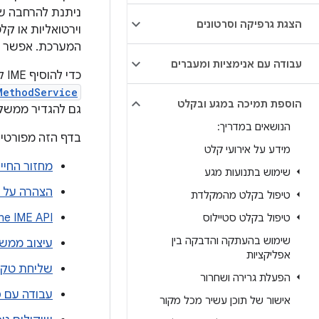
ניתנת להרחבה ש
הצגת גרפיקה וסרטונים
המערכת. אפשר להפעיל רק E
עבודה עם אנימציות ומעברים
כדי להוסיף IME למערכת Android, צריך ליצור אפליקציה ל-Android שמכילה מחלקה שמרחיבה את
MethodService
הוספת תמיכה במגע ובקלט
גם להגדיר ממשק
הנושאים במדריך:
בדף הזה מפורטים
מידע על אירועי קלט
מחזור החיים 
שימוש בתנועות מגע
הצהרה על רכיבי IME במניפסט
טיפול בקלט מהמקלדת
he IME API
טיפול בקלט סטיילוס
שימוש בהעתקה והדבקה בין
עיצוב ממשק
אפליקציות
שליחת טקסט מ-IME 
הפעלת גרירה ושחרור
עבודה עם סו
אישור של תוכן עשיר מכל מקור