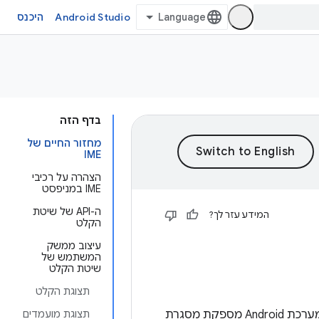
Android Studio
היכנס
בדף הזה
מחזור החיים של
IME
הצהרה על רכיבי
IME במניפסט
ה-API של שיטת
המידע עזר לך?
הקלט
עיצוב ממשק
המשתמש של
שיטת הקלט
תצוגת הקלט
עורך שיטות קלט (IME) הוא אמצעי בקרה למשתמשים שמאפשר להם להזין טקסט. מערכת Android מספקת מסגרת
תצוגת מועמדים