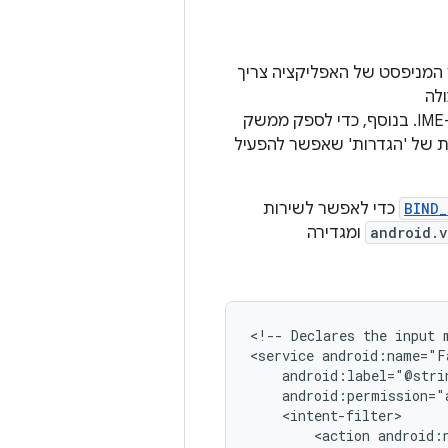
יה ל-Android שמכילה שירות IME מיוחד. בקובץ המניפסט של האפליקציה צריך
ולספק מטא-נתונים שמגדירים את המאפיינים של ה-IME. בנוסף, כדי לספק ממשק
 של ה-IME, אפשר להגדיר פעילות של 'הגדרות' שאפשר להפעיל
BIND
כדי לאפשר לשירות
android.v
ומגדירה
<!--
Declares
the
input
<service
<action
android: