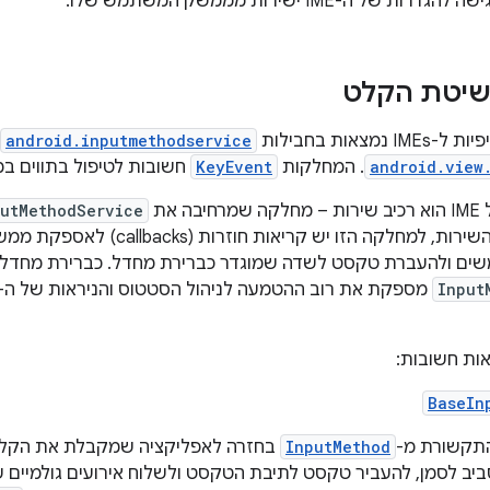
ל ה-IME ישירות מממשק המשתמש שלו.
צאות בחבילות
android.inputmethodservice
android.view
. המחלקות
KeyEvent
חשובות לטיפול בתווים ב
 את
putMethodService
ם ולהעברת טקסט לשדה שמוגדר כברירת מחדל. כברירת מחדל
Input
ות חשובות:
BaseIn
התקשורת מ-
InputMethod
בחזרה לאפליקציה שמקבלת את הקלט 
ב לסמן, להעביר טקסט לתיבת הטקסט ולשלוח אירועים גולמיים 