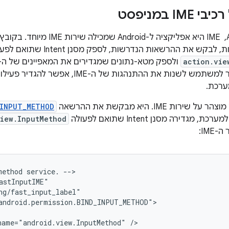
I במניפסט
במערכת Android, ‏ IME היא אפליקצ
בקש את ההרשאות הנדרשות, לספק מסנן Intent שתואם לפעולה
action.vie
הגדרות שמאפשר למשתמש לשנות את ההתנהגות
ערכת.
ות IME. היא מבקשת את ההרשאה
_INPUT_METHOD
iew.InputMethod
IME:
method
service.
-->

name="android.view.InputMethod"