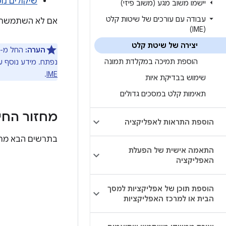
שיקולים נוספ
יישמו משוב מגע (משוב פיזי)
עבודה עם עורכים של שיטות קלט
אם לא השתמשתם ב-IME, מומלץ לקרוא קודם א
(IME)
יצירה של שיטת קלט
הערה:
הוספת תמיכה במקלדת תמונה
נפתח. מידע נוסף על
.
IME
שימוש בבדיקת איות
תאימות קלט במסכים גדולים
מחזור החיים
הוספת התראות לאפליקציה
בתרשים הבא מתואר
התאמה אישית של הפעלת
האפליקציה
הוספת תוכן של אפליקציות למסך
הבית או למרכז האפליקציות