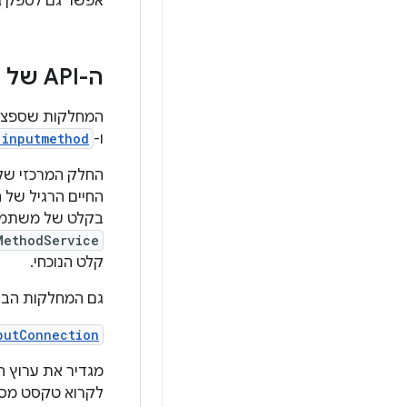
אפשר גם לספק גישה להגדרות ש
ה-API של שיטת הקלט
המחלקות שספציפיות ל-IMEs נמ
ו-
.inputmethod
החלק המרכזי של IME הוא רכיב שירות – מחלקה שמרחיבה
בקלט של משתמשי
MethodService
קלט הנוכחי.
גם המחלקות הבא
putConnection
מגדיר את ערוץ 
לקרוא טקסט מסבי