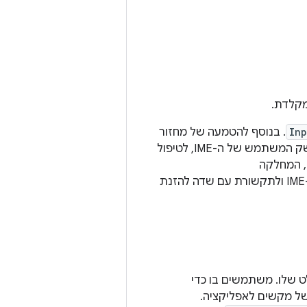
מקלדת.
In
. בנוסף להטמעה של מחזור
החיים הרגיל של השירות, למחלקה הזו יש קריאות חוזרות (callbacks) לאספקת ממשק המשתמש של ה-IME, לטיפול
, המחלקה
מספקת את רוב ההטמעה לניהול הסטטוס והניראות של ה-IME ולתקשורת עם שדה להזנת
שלו. משתמשים בו כדי
של מקשים לאפליקציה.