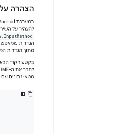
הצהרה על רכיבי ME
להצהיר על השירות, ל
w.InputMethod
מתוך הגדרות המ
בקטע הקוד הבא מוצהר על שיר
לחבר את ה-IME למערכת, מגדירה מסנן Intent שתואם לפעולה
מטא-נתונים עבור ה-