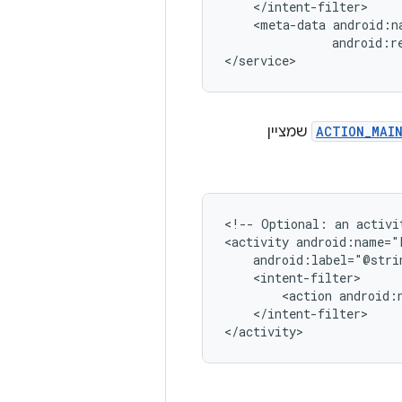
<meta-data
android:r
</service>
ACTION_MAI
שמציין
<!--
Optional:
an
activi
<activity
<action
</intent-filter>

</activity>