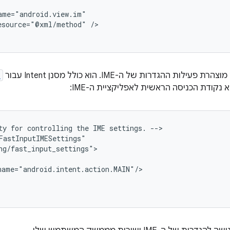
esource="@xml/method"
/>

לות ההגדרות של ה-IME. הוא כולל מסנן Intent עבור
N
 נקודת הכניסה הראשית לאפליקציית ה-IME:
ty
for
controlling
the
IME
settings.
-->
