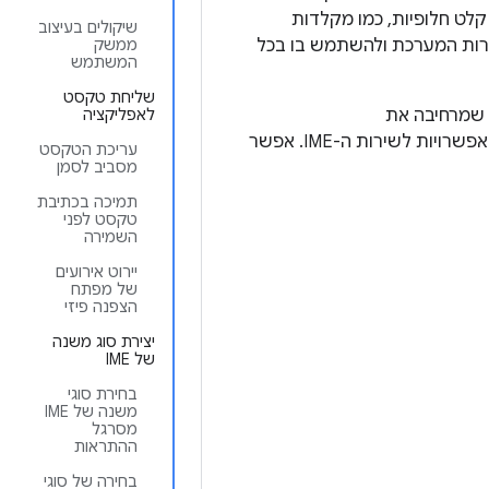
ט חלופיות, כמו מקלדות
שיקולים בעיצוב
לבחור אחד מהם בהגדרות המערכת ולהשתמש בו בכל
ממשק
המשתמש
שליחת טקסט
לאפליקציה
. בנוסף, בדרך כלל יוצרים פעילות מסוג 'הגדרות' שמעבירה אפשרויות לשירות ה-IME. אפשר
עריכת הטקסט
מסביב לסמן
תמיכה בכתיבת
טקסט לפני
השמירה
יירוט אירועים
של מפתח
הצפנה פיזי
יצירת סוג משנה
של IME
בחירת סוגי
משנה של IME
מסרגל
ההתראות
בחירה של סוגי