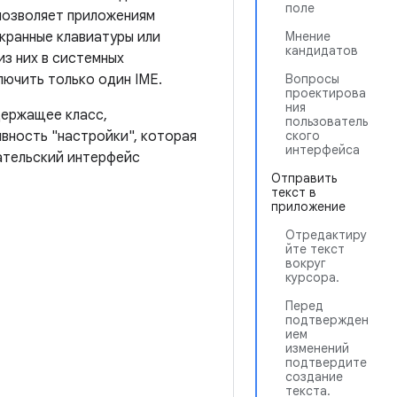
поле
позволяет приложениям
кранные клавиатуры или
Мнение
кандидатов
из них в системных
лючить только один IME.
Вопросы
проектирова
ния
держащее класс,
пользователь
ивность "настройки", которая
ского
интерфейса
ательский интерфейс
Отправить
текст в
приложение
Отредактиру
йте текст
вокруг
курсора.
Перед
подтвержден
ием
изменений
подтвердите
создание
текста.