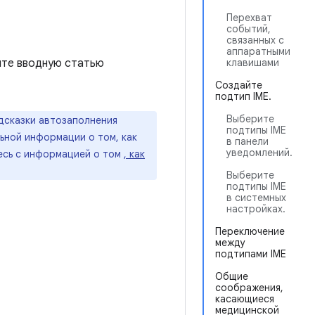
Перехват
событий,
связанных с
аппаратными
ите вводную статью
клавишами
Создайте
подтип IME.
Выберите
одсказки автозаполнения
подтипы IME
ьной информации о том, как
в панели
уведомлений.
есь с информацией о том
, как
Выберите
подтипы IME
в системных
настройках.
Переключение
между
подтипами IME
Общие
соображения,
касающиеся
медицинской