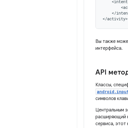
<ac
</inten
</activity>
Вы также може
интерфейса.
API мето
Классы, специф
android.inpu
символов клав
Центральным э
расширяющий 
сервиса, этот