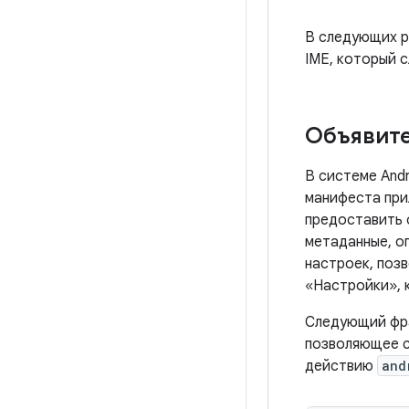
В следующих р
IME, который 
Объявите
В системе And
манифеста при
предоставить 
метаданные, о
настроек, поз
«Настройки», 
Следующий фра
позволяющее с
действию
and