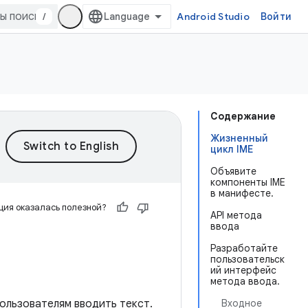
/
Android Studio
Войти
Содержание
Жизненный
цикл IME
Объявите
компоненты IME
в манифесте.
ия оказалась полезной?
API метода
ввода
Разработайте
пользовательск
ий интерфейс
метода ввода.
ользователям вводить текст.
Входное