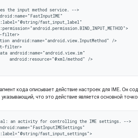
es
the
input
method
service.
-->

tion
android:name="android.view.InputMethod"
ata
android:resource="@xml/method"
/>

гмент кода описывает действие настроек для IME. Он со
, указывающий, что это действие является основной точко
nal:
an
activity
for
controlling
the
IME
settings.
-->
