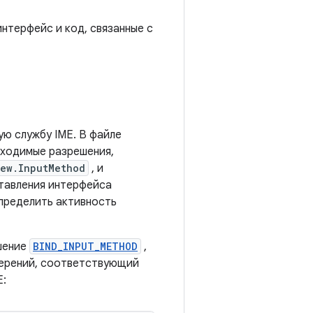
нтерфейс и код, связанные с
ую службу IME. В файле
бходимые разрешения,
iew.InputMethod
, и
ставления интерфейса
пределить активность
шение
BIND_INPUT_METHOD
,
мерений, соответствующий
E: