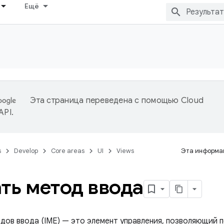
Ещё
Эта страница переведена с помощью
Cloud
 API
.
s
Develop
Core areas
UI
Views
Эта информац
ть метод ввода
дов ввода (IME) — это элемент управления, позволяющий п