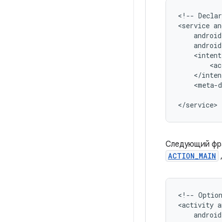
<!--
Declar
<service
<ac
<meta-d
</service>
Следующий фра
ACTION_MAIN
<!--
Optio
<activity