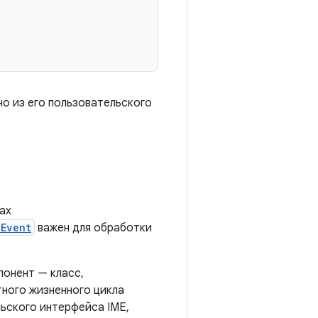
о из его пользовательского
ах
yEvent
важен для обработки
понент — класс,
ного жизненного цикла
льского интерфейса IME,