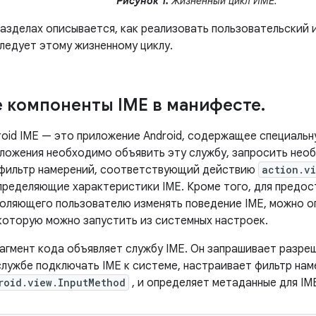
Рисунок 1.
Жизненный цикл ИМЕ.
азделах описывается, как реализовать пользовательский и
следует этому жизненному циклу.
 компоненты IME в манифесте
.
roid IME — это приложение Android, содержащее специальн
ложения необходимо объявить эту службу, запросить нео
фильтр намерений, соответствующий действию
action.v
пределяющие характеристики IME. Кроме того, для предо
воляющего пользователю изменять поведение IME, можно о
которую можно запустить из системных настроек.
гмент кода объявляет службу IME. Он запрашивает разре
лужбе подключать IME к системе, настраивает фильтр на
roid.view.InputMethod
, и определяет метаданные для IM