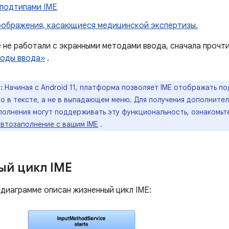
 подтипами IME
оображения, касающиеся медицинской экспертизы.
е не работали с экранными методами ввода, сначала прочт
тоды ввода»
.
:
Начиная с Android 11, платформа позволяет IME отображать п
 в тексте, а не в выпадающем меню. Для получения дополнител
полнения могут поддерживать эту функциональность, ознакомьт
автозаполнение с вашим IME
.
й цикл IME
диаграмме описан жизненный цикл IME: