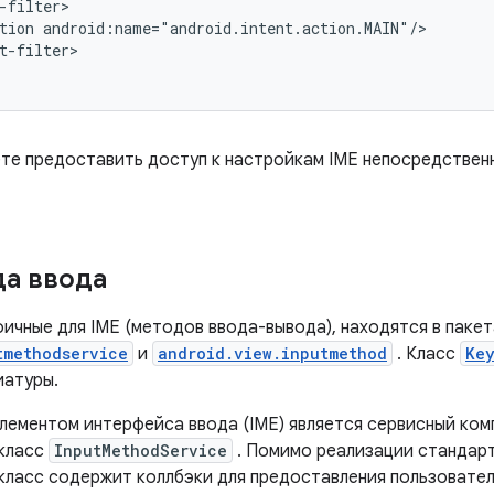
tion
t-filter>

те предоставить доступ к настройкам IME непосредственн
да ввода
ичные для IME (методов ввода-вывода), находятся в пакет
tmethodservice
и
android.view.inputmethod
. Класс
Ke
иатуры.
лементом интерфейса ввода (IME) является сервисный ком
класс
InputMethodService
. Помимо реализации стандарт
 класс содержит коллбэки для предоставления пользовате