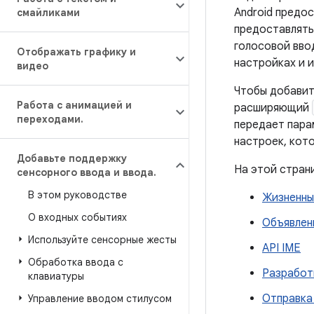
Android предо
смайликами
предоставлять
голосовой вво
Отображать графику и
настройках и 
видео
Чтобы добавить
Работа с анимацией и
расширяющий
переходами
.
передает пара
настроек, кот
Добавьте поддержку
На этой стран
сенсорного ввода и ввода
.
В этом руководстве
Жизненны
О входных событиях
Объявлен
Используйте сенсорные жесты
API IME
Обработка ввода с
Разработ
клавиатуры
Отправка 
Управление вводом стилусом