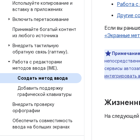
Используйте копирование и
Работа с
вставку в приложениях
Другие с
Включить перетаскивание
Если вы раньш
Принимайте богатый контент
«Экранные ме
из любого источника
Внедрить тактильную
обратную связь (гаптику)
.
Примечание
непосредственно
Работа с редакторами
методов ввода (IME)
.
сервисы автоза
интегрировать 
Создать метод ввода
Добавить поддержку
графической клавиатуры
Жизненны
Внедрить проверку
орфографии
На следующей 
Обеспечить совместимость
ввода на больших экранах