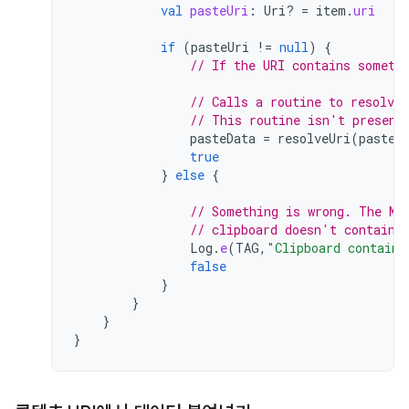
val
pasteUri
:
Uri? 
=
item
.
uri
if
(
pasteUri
!=
null
)
{
// If the URI contains someth
// Calls a routine to resolve
// This routine isn't present
pasteData
=
resolveUri
(
pasteU
true
}
else
{
// Something is wrong. The MI
// clipboard doesn't contain 
Log
.
e
(
TAG
,
"Clipboard contains
false
}
}
}
}