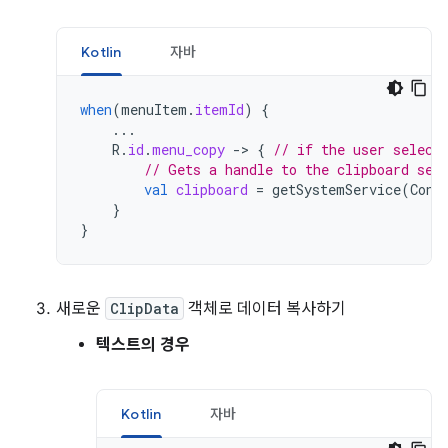
Kotlin
자바
when
(
menuItem
.
itemId
)
{
...
R
.
id
.
menu_copy
-
>
{
// if the user select
// Gets a handle to the clipboard ser
val
clipboard
=
getSystemService
(
Cont
}
}
새로운
ClipData
객체로 데이터 복사하기
텍스트의 경우
Kotlin
자바