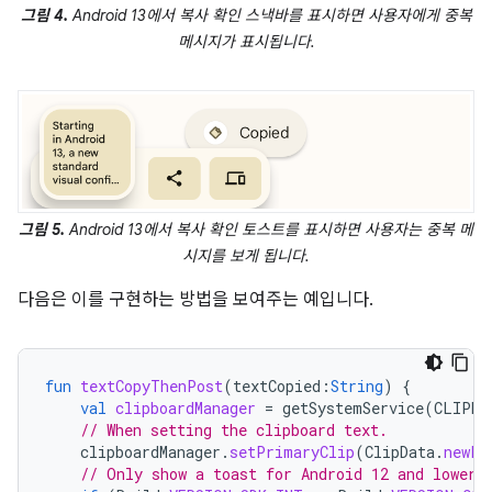
그림 4.
Android 13에서 복사 확인 스낵바를 표시하면 사용자에게 중복
메시지가 표시됩니다.
그림 5.
Android 13에서 복사 확인 토스트를 표시하면 사용자는 중복 메
시지를 보게 됩니다.
다음은 이를 구현하는 방법을 보여주는 예입니다.
fun
textCopyThenPost
(
textCopied
:
String
)
{
val
clipboardManager
=
getSystemService
(
CLIPBO
// When setting the clipboard text.
clipboardManager
.
setPrimaryClip
(
ClipData
.
newPl
// Only show a toast for Android 12 and lower.