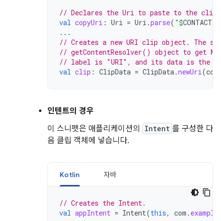
// Declares the Uri to paste to the clipb
val
copyUri
:
Uri
=
Uri
.
parse
(
"
$
CONTACTS
$
...
// Creates a new URI clip object. The sy
// getContentResolver() object to get MI
// label is "URI", and its data is the U
val
clip
:
ClipData
=
ClipData
.
newUri
(
con
인텐트의 경우
이 스니펫은 애플리케이션의
Intent
를 구성한 다
음 클립 객체에 넣습니다.
Kotlin
자바
// Creates the Intent.
val
appIntent
=
Intent
(
this
,
com
.
example