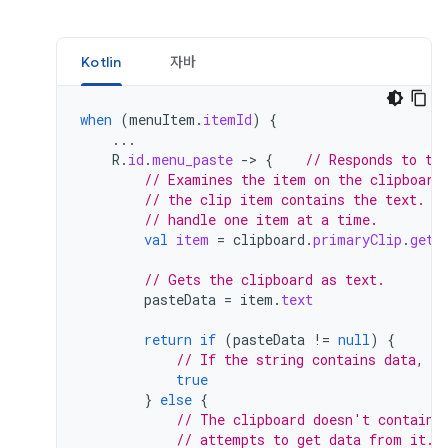
Kotlin
자바
when
(
menuItem
.
itemId
)
{
...
R
.
id
.
menu_paste
-
>
{
// Responds to th
// Examines the item on the clipboard
// the clip item contains the text. A
// handle one item at a time.
val
item
=
clipboard
.
primaryClip
.
getI
// Gets the clipboard as text.
pasteData
=
item
.
text
return
if
(
pasteData
!=
null
)
{
// If the string contains data, th
true
}
else
{
// The clipboard doesn't contain 
// attempts to get data from it.