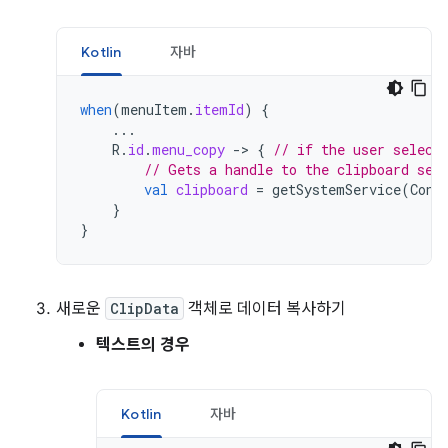
Kotlin
자바
when
(
menuItem
.
itemId
)
{
...
R
.
id
.
menu_copy
-
>
{
// if the user select
// Gets a handle to the clipboard ser
val
clipboard
=
getSystemService
(
Cont
}
}
새로운
ClipData
객체로 데이터 복사하기
텍스트의 경우
Kotlin
자바