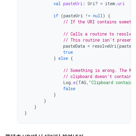
val
pasteUri
:
Uri? 
=
item
.
uri
if
(
pasteUri
!=
null
)
{
// If the URI contains someth
// Calls a routine to resolve
// This routine isn't present
pasteData
=
resolveUri
(
pasteU
true
}
else
{
// Something is wrong. The MI
// clipboard doesn't contain 
Log
.
e
(
TAG
,
"Clipboard contains
false
}
}
}
}