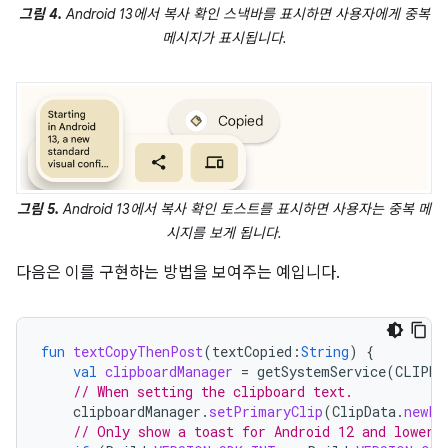
그림 4.
Android 13에서 복사 확인 스낵바를 표시하면 사용자에게 중복
메시지가 표시됩니다.
그림 5.
Android 13에서 복사 확인 토스트를 표시하면 사용자는 중복 메
시지를 보게 됩니다.
다음은 이를 구현하는 방법을 보여주는 예입니다.
fun
textCopyThenPost
(
textCopied
:
String
)
{
val
clipboardManager
=
getSystemService
(
CLIPBO
// When setting the clipboard text.
clipboardManager
.
setPrimaryClip
(
ClipData
.
newPl
// Only show a toast for Android 12 and lower.