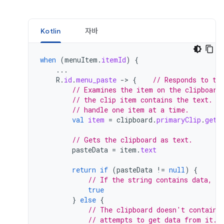
Kotlin
자바
when
(
menuItem
.
itemId
)
{
...
R
.
id
.
menu_paste
-
>
{
// Responds to th
// Examines the item on the clipboard
// the clip item contains the text. A
// handle one item at a time.
val
item
=
clipboard
.
primaryClip
.
getI
// Gets the clipboard as text.
pasteData
=
item
.
text
return
if
(
pasteData
!=
null
)
{
// If the string contains data, th
true
}
else
{
// The clipboard doesn't contain 
// attempts to get data from it.