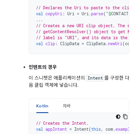
// Declares the Uri to paste to the clipb
val
copyUri
:
Uri
=
Uri
.
parse
(
"
$
CONTACTS
$
...
// Creates a new URI clip object. The sy
// getContentResolver() object to get MI
// label is "URI", and its data is the U
val
clip
:
ClipData
=
ClipData
.
newUri
(
con
인텐트의 경우
이 스니펫은 애플리케이션의
Intent
를 구성한 다
음 클립 객체에 넣습니다.
Kotlin
자바
// Creates the Intent.
val
appIntent
=
Intent
(
this
,
com
.
example