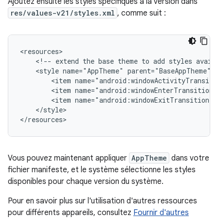
Ajoutez ensuite les styles spécifiques à la version dans
res/values-v21/styles.xml
, comme suit :
<!--
extend
the
base
theme
to
add
styles
avail
<style
name="AppTheme"
<item
<item
<item
</style>

</resources>
Vous pouvez maintenant appliquer
AppTheme
dans votre
fichier manifeste, et le système sélectionne les styles
disponibles pour chaque version du système.
Pour en savoir plus sur l'utilisation d'autres ressources
pour différents appareils, consultez
Fournir d'autres