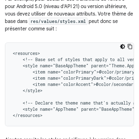
pour Android 5.0 (niveau d'API 21) ou version ultérieure,
vous devez utiliser de nouveaux attributs. Votre thème de
base dans
res/values/styles.xml
peut donc se
présenter comme suit :
<!--
Base
set
of
styles
that
apply
to
all
vers
<style
name="BaseAppTheme"
<item
<item
<item
</style>

<!--
Declare
the
theme
name
that's
actually
ap
<style
name="AppTheme"
parent="BaseAppTheme"
/
</resources>