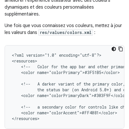
améliorer l'expérience utilisateur avec des couleurs
dynamiques et des couleurs personnalisées
supplémentaires.
Une fois que vous connaissez vos couleurs, mettez à jour
les valeurs dans
res/values/colors.xml
:
<?xml
version="1.0"
encoding="utf-8"?>

<!--
Color
for
the
app
bar
and
other
primary
<color
name="colorPrimary">#3F51B5</color>

<!--
A
darker
variant
of
the
primary
color,
the
status
bar
(on
Android
5.0+)
and
co
<color
name="colorPrimaryDark">#303F9F</color>
<!--
a
secondary
color
for
controls
like
che
<color
name="colorAccent">#FF4081</color>

</resources>