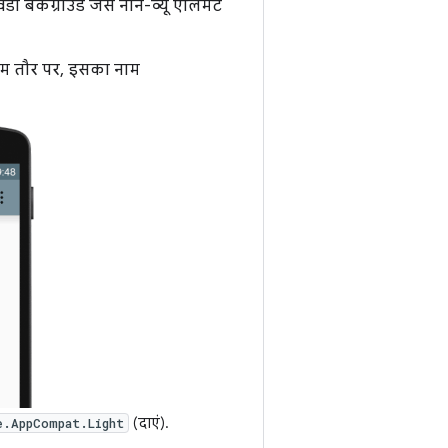
डो बैकग्राउंड जैसे नॉन-व्यू एलिमेंट
 आम तौर पर, इसका नाम
(दाएं).
e.AppCompat.Light