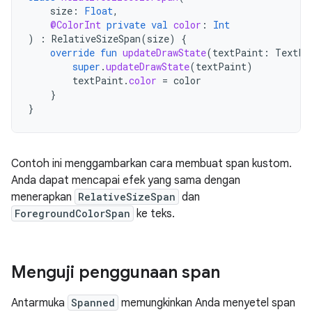
size
:
Float
,
@ColorInt
private
val
color
:
Int
)
:
RelativeSizeSpan
(
size
)
{
override
fun
updateDrawState
(
textPaint
:
TextPa
super
.
updateDrawState
(
textPaint
)
textPaint
.
color
=
color
}
}
Contoh ini menggambarkan cara membuat span kustom.
Anda dapat mencapai efek yang sama dengan
menerapkan
RelativeSizeSpan
dan
ForegroundColorSpan
ke teks.
Menguji penggunaan span
Antarmuka
Spanned
memungkinkan Anda menyetel span