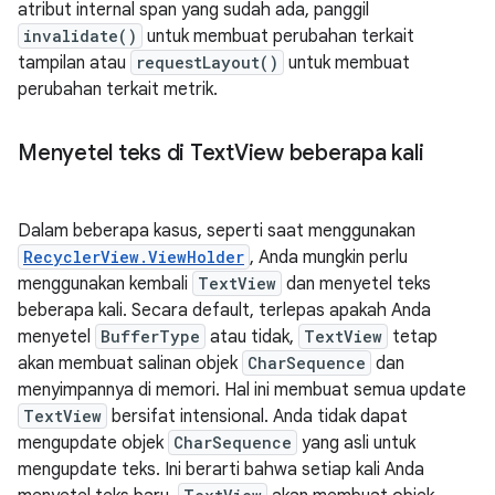
atribut internal span yang sudah ada, panggil
invalidate()
untuk membuat perubahan terkait
tampilan atau
requestLayout()
untuk membuat
perubahan terkait metrik.
Menyetel teks di Text
View beberapa kali
Dalam beberapa kasus, seperti saat menggunakan
RecyclerView.ViewHolder
, Anda mungkin perlu
menggunakan kembali
TextView
dan menyetel teks
beberapa kali. Secara default, terlepas apakah Anda
menyetel
BufferType
atau tidak,
TextView
tetap
akan membuat salinan objek
CharSequence
dan
menyimpannya di memori. Hal ini membuat semua update
TextView
bersifat intensional. Anda tidak dapat
mengupdate objek
CharSequence
yang asli untuk
mengupdate teks. Ini berarti bahwa setiap kali Anda