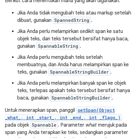
Berikut cara menentukan mana yang akan digunakan:
Jika Anda tidak mengubah teks atau markup setelah
dibuat, gunakan
SpannedString
.
Jika Anda perlu melampirkan sedikit span ke satu
objek teks, dan teks tersebut bersifat hanya baca,
gunakan
SpannableString
.
Jika Anda perlu mengubah teks setelah
membuatnya, dan Anda harus melampirkan span ke
teks, gunakan
SpannableStringBuilder
.
Jika Anda perlu melampirkan banyak span ke objek
teks, terlepas apakah teks tersebut bersifat hanya
baca, gunakan
SpannableStringBuilder
.
Untuk menerapkan span, panggil
setSpan(Object
_what_, int _start_, int _end_, int _flags_)
pada objek
Spannable
. Parameter
what
merujuk pada
span yang Anda terapkan ke teks, sedangkan parameter