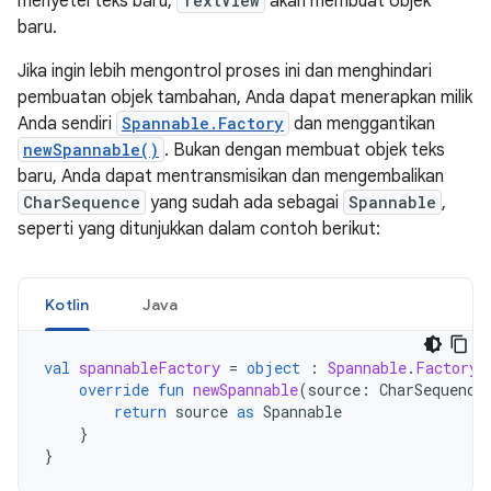
menyetel teks baru,
TextView
akan membuat objek
baru.
Jika ingin lebih mengontrol proses ini dan menghindari
pembuatan objek tambahan, Anda dapat menerapkan milik
Anda sendiri
Spannable.Factory
dan menggantikan
newSpannable()
. Bukan dengan membuat objek teks
baru, Anda dapat mentransmisikan dan mengembalikan
CharSequence
yang sudah ada sebagai
Spannable
,
seperti yang ditunjukkan dalam contoh berikut:
Kotlin
Java
val
spannableFactory
=
object
:
Spannable
.
Factory
(
override
fun
newSpannable
(
source
:
CharSequence
return
source
as
Spannable
}
}