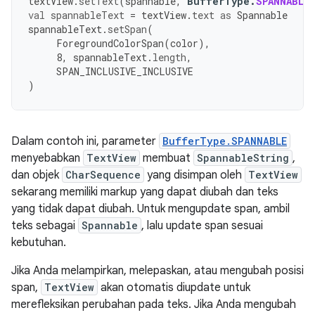
textView
.
setText
(
spannable
,
BufferType
.
SPANNABLE
val
spannableText
=
textView
.
text
as
Spannable
spannableText
.
setSpan
(
ForegroundColorSpan
(
color
),
8
,
spannableText
.
length
,
SPAN_INCLUSIVE_INCLUSIVE
)
Dalam contoh ini, parameter
BufferType.SPANNABLE
menyebabkan
TextView
membuat
SpannableString
,
dan objek
CharSequence
yang disimpan oleh
TextView
sekarang memiliki markup yang dapat diubah dan teks
yang tidak dapat diubah. Untuk mengupdate span, ambil
teks sebagai
Spannable
, lalu update span sesuai
kebutuhan.
Jika Anda melampirkan, melepaskan, atau mengubah posisi
span,
TextView
akan otomatis diupdate untuk
merefleksikan perubahan pada teks. Jika Anda mengubah