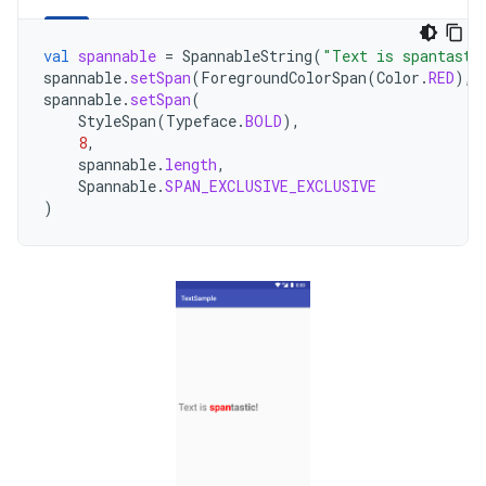
val
spannable
=
SpannableString
(
"Text is spantasti
spannable
.
setSpan
(
ForegroundColorSpan
(
Color
.
RED
),
spannable
.
setSpan
(
StyleSpan
(
Typeface
.
BOLD
),
8
,
spannable
.
length
,
Spannable
.
SPAN_EXCLUSIVE_EXCLUSIVE
)