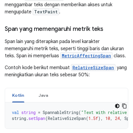
menggambar teks dengan memberikan akses untuk
mengupdate
TextPaint
.
Span yang memengaruhi metrik teks
Span lain yang diterapkan pada level karakter
memengaruhi metrik teks, seperti tinggi baris dan ukuran
teks. Span ini memperluas
MetricAffectingSpan
class.
Contoh kode berikut membuat
RelativeSizeSpan
yang
meningkatkan ukuran teks sebesar 50%:
Kotlin
Java
val
string
=
SpannableString
(
"Text with relative s
string
.
setSpan
(
RelativeSizeSpan
(
1.5f
),
10
,
24
,
Spa