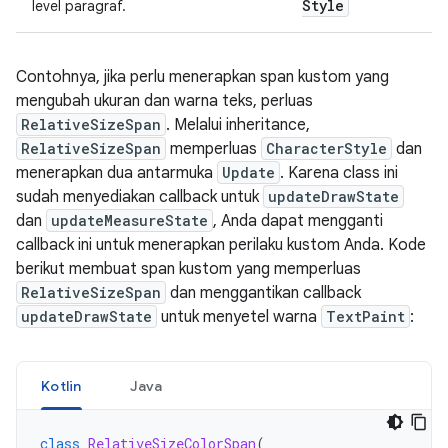
Style
level paragraf.
Contohnya, jika perlu menerapkan span kustom yang
mengubah ukuran dan warna teks, perluas
RelativeSizeSpan
. Melalui inheritance,
RelativeSizeSpan
memperluas
CharacterStyle
dan
menerapkan dua antarmuka
Update
. Karena class ini
sudah menyediakan callback untuk
updateDrawState
dan
updateMeasureState
, Anda dapat mengganti
callback ini untuk menerapkan perilaku kustom Anda. Kode
berikut membuat span kustom yang memperluas
RelativeSizeSpan
dan menggantikan callback
updateDrawState
untuk menyetel warna
TextPaint
:
Kotlin
Java
class
RelativeSizeColorSpan
(