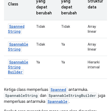
yang
yang
Struktur
Class
dapat
dapat
data
berubah
berubah
Spanned
Tidak
Tidak
Array
String
linear
Spannable
Tidak
Ya
Array
String
linear
Spannable
Ya
Ya
Hierarki
String
interval
Builder
Ketiga class memperluas
Spanned
antarmuka.
SpannableString
dan
SpannableStringBuilder
juga
memperluas antarmuka
Spannable
.