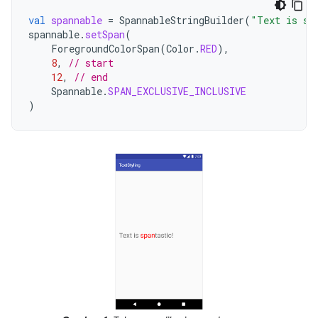
val
spannable
=
SpannableStringBuilder
(
"Text is sp
spannable
.
setSpan
(
ForegroundColorSpan
(
Color
.
RED
),
8
,
// start
12
,
// end
Spannable
.
SPAN_EXCLUSIVE_INCLUSIVE
)