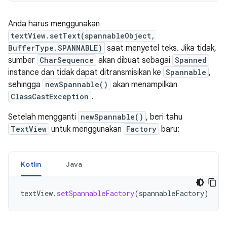
Anda harus menggunakan
textView.setText(spannableObject,
BufferType.SPANNABLE)
saat menyetel teks. Jika tidak,
sumber
CharSequence
akan dibuat sebagai
Spanned
instance dan tidak dapat ditransmisikan ke
Spannable
,
sehingga
newSpannable()
akan menampilkan
ClassCastException
.
Setelah mengganti
newSpannable()
, beri tahu
TextView
untuk menggunakan
Factory
baru:
Kotlin
Java
textView
.
setSpannableFactory
(
spannableFactory
)