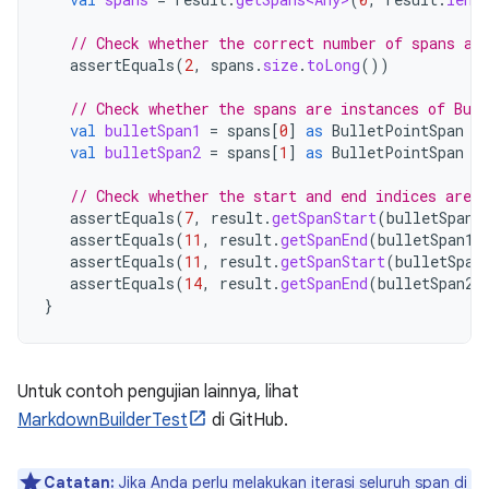
// Check whether the correct number of spans ar
assertEquals
(
2
,
spans
.
size
.
toLong
())
// Check whether the spans are instances of Bul
val
bulletSpan1
=
spans
[
0
]
as
BulletPointSpan
val
bulletSpan2
=
spans
[
1
]
as
BulletPointSpan
// Check whether the start and end indices are t
assertEquals
(
7
,
result
.
getSpanStart
(
bulletSpan1
assertEquals
(
11
,
result
.
getSpanEnd
(
bulletSpan1
)
assertEquals
(
11
,
result
.
getSpanStart
(
bulletSpan
assertEquals
(
14
,
result
.
getSpanEnd
(
bulletSpan2
)
}
Untuk contoh pengujian lainnya, lihat
MarkdownBuilderTest
di GitHub.
Catatan:
Jika Anda perlu melakukan iterasi seluruh span di