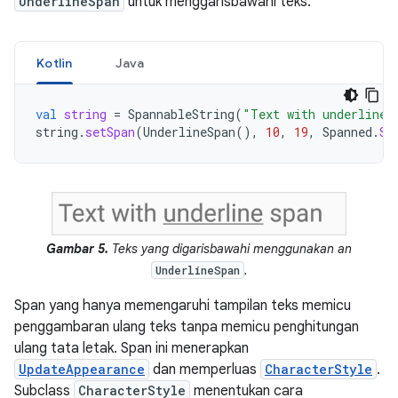
UnderlineSpan
untuk menggarisbawahi teks:
Kotlin
Java
val
string
=
SpannableString
(
"Text with underline 
string
.
setSpan
(
UnderlineSpan
(),
10
,
19
,
Spanned
.
SP
Gambar 5.
Teks yang digarisbawahi menggunakan an
.
UnderlineSpan
Span yang hanya memengaruhi tampilan teks memicu
penggambaran ulang teks tanpa memicu penghitungan
ulang tata letak. Span ini menerapkan
UpdateAppearance
dan memperluas
CharacterStyle
.
Subclass
CharacterStyle
menentukan cara