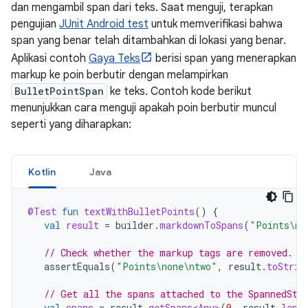
dan mengambil span dari teks. Saat menguji, terapkan
pengujian
JUnit Android test
untuk memverifikasi bahwa
span yang benar telah ditambahkan di lokasi yang benar.
Aplikasi contoh
Gaya Teks
berisi span yang menerapkan
markup ke poin berbutir dengan melampirkan
BulletPointSpan
ke teks. Contoh kode berikut
menunjukkan cara menguji apakah poin berbutir muncul
seperti yang diharapkan:
Kotlin
Java
@Test
fun
textWithBulletPoints
()
{
val
result
=
builder
.
markdownToSpans
(
"Points\n*
// Check whether the markup tags are removed.
assertEquals
(
"Points\none\ntwo"
,
result
.
toStrin
// Get all the spans attached to the SpannedStr
val
spans
=
result
.
getSpans<Any>
(
0
,
result
.
leng