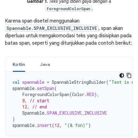
Gambar 1.
Teks yang diberi gaya dengan a
.
ForegroundColorSpan
Karena span disetel menggunakan
Spannable.SPAN_EXCLUSIVE_INCLUSIVE
, span akan
diperluas untuk mengakomodasi teks yang disisipkan pada
batas span, seperti yang ditunjukkan pada contoh berikut:
Kotlin
Java
val
spannable
=
SpannableStringBuilder
(
"Text is sp
spannable
.
setSpan
(
ForegroundColorSpan
(
Color
.
RED
),
8
,
// start
12
,
// end
Spannable
.
SPAN_EXCLUSIVE_INCLUSIVE
)
spannable
.
insert
(
12
,
"(& fon)"
)