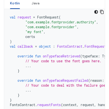
Kotlin
Java
val
request
=
FontRequest
(
"com.example.fontprovider.authority"
,
"com.example.fontprovider"
,
"my font"
,
certs
)
val
callback
=
object
:
FontsContract
.
FontRequestC
override
fun
onTypefaceRetrieved
(
typeface
:
Typ
// Your code to use the font goes here.
...
}
override
fun
onTypefaceRequestFailed
(
reason
:
I
// Your code to deal with the failure goes
...
}
}
FontsContract
.
requestFonts
(
context
,
request
,
handl