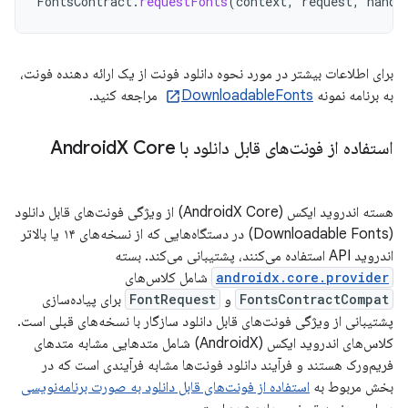
FontsContract
.
requestFonts
(
context
,
request
,
handl
برای اطلاعات بیشتر در مورد نحوه دانلود فونت از یک ارائه دهنده فونت،
به برنامه نمونه
DownloadableFonts
مراجعه کنید.
استفاده از فونت‌های قابل دانلود با Android
X Core
هسته اندروید ایکس (AndroidX Core) از ویژگی فونت‌های قابل دانلود
(Downloadable Fonts) در دستگاه‌هایی که از نسخه‌های ۱۴ یا بالاتر
اندروید API استفاده می‌کنند، پشتیبانی می‌کند. بسته
androidx.core.provider
شامل کلاس‌های
FontsContractCompat
و
FontRequest
برای پیاده‌سازی
پشتیبانی از ویژگی فونت‌های قابل دانلود سازگار با نسخه‌های قبلی است.
کلاس‌های اندروید ایکس (AndroidX) شامل متدهایی مشابه متدهای
فریم‌ورک هستند و فرآیند دانلود فونت‌ها مشابه فرآیندی است که در
بخش مربوط به
استفاده از فونت‌های قابل دانلود به صورت برنامه‌نویسی