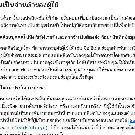
ป็นส่วนตัวของผู้ใช้
นการค้นหาในแอปพลิเคชัน ให้ทำตามขั้นตอนเพื่อปกป้องความเป็นส่วนตัวของผ
ถึงการค้นหา เป็นข้อมูลส่วนตัว โปรดปฏิบัติตามหลักการต่อไปนี้เพื่อปกป้
มูลส่วนบุคคลไปยังเซิร์ฟเวอร์ และหากจำเป็นต้องส่ง ก็อย่าบันทึกข้อมู
คคลคือข้อมูลใดๆ ที่สามารถระบุตัวผู้ใช้ได้ เช่น ชื่อ อีเมล ข้อมูลสำหรับการเรี
่าวได้อย่างสมเหตุสมผล หากแอปพลิเคชันของคุณใช้การค้นหาโดยอาศัยเซิร์
้อมกับคำค้นหา เช่น หากคุณค้นหาธุรกิจ ใกล้รหัสไปรษณีย์ คุณไม่จำเป็นต้
์ไปยังเซิร์ฟเวอร์ หากจำเป็นต้อง ส่งข้อมูลส่วนบุคคล ให้หลีกเลี่ยงการบั
ลดังกล่าว อย่างระมัดระวังและลบข้อมูลโดยเร็วที่สุด
ู้ใช้ล้างประวัติการค้นหา
การค้นหาช่วยให้แอปพลิเคชันของคุณแสดงคำแนะนำที่เฉพาะเจาะจงตามบริบ
ี้จะอิงตามการค้นหาครั้งก่อนๆ หรือการดำเนินการอื่นๆ ที่ผู้ใช้ทำในเซสชันก
 ในอุปกรณ์เห็นการค้นหาก่อนหน้านี้ หากแอปพลิเคชันของคุณแสดงคำแน
้านี้ได้ ให้ใช้วิธีที่ผู้ใช้สามารถล้าง ประวัติการค้นหาของตนเอง หากใช้
S
เมธอด
clearHistory()
ได้ หากคุณใช้คำแนะนำที่กำหนดเอง คุณต้องระบุ