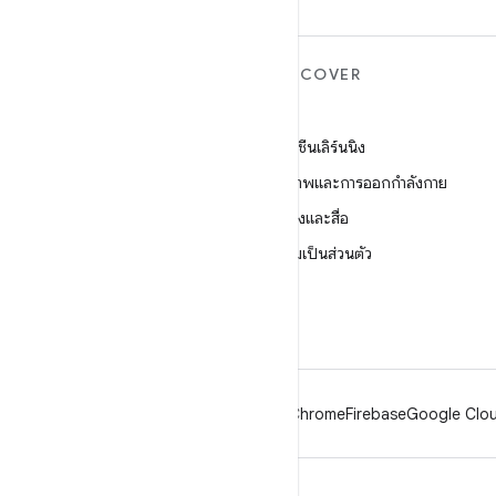
ANDROID เพิ่มเติม
DISCOVER
Android
เกม
Android สำหรับองค์กร
แมชชีนเลิร์นนิง
ความปลอดภัย
สุขภาพและการออกกำลังกาย
ซอร์ส
กล้องและสื่อ
ข่าว
ความเป็นส่วนตัว
บล็อก
5G
พอดแคสต์
Android
Chrome
Firebase
Google Clou