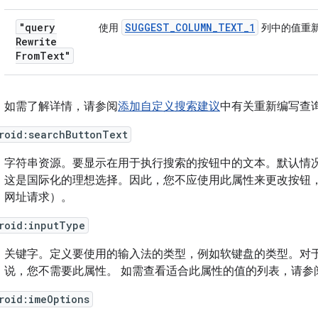
"query
SUGGEST
_
COLUMN
_
TEXT
_
1
使用
列中的值重
Rewrite
From
Text"
如需了解详情，请参阅
添加自定义搜索建议
中有关重新编写查
roid:searchButtonText
字符串资源。
要显示在用于执行搜索的按钮中的文本。默认情
这是国际化的理想选择。因此，您不应使用此属性来更改按钮
网址请求）。
roid:inputType
关键字。
定义要使用的输入法的类型，例如软键盘的类型。对
说，您不需要此属性。 如需查看适合此属性的值的列表，请参
roid:imeOptions