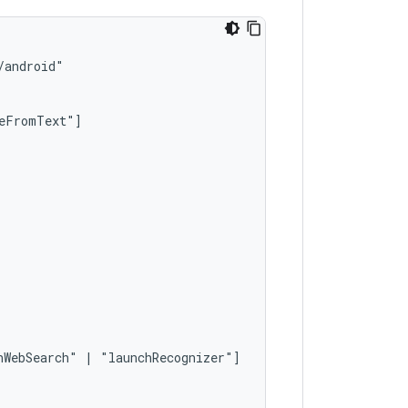
hWebSearch"
|