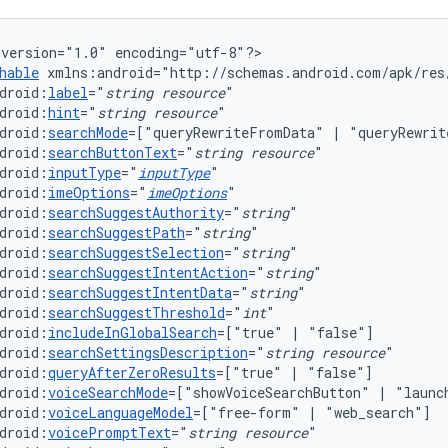
version="1.0"
encoding="utf-8"?>

hable
droid:
label
="
string
resource
droid:
hint
="
string
resource
droid:
searchMode
=["queryRewriteFromData"
|
droid:
searchButtonText
="
string
resource
droid:
inputType
="
inputType
droid:
imeOptions
="
imeOptions
droid:
searchSuggestAuthority
="
string
droid:
searchSuggestPath
="
string
droid:
searchSuggestSelection
="
string
droid:
searchSuggestIntentAction
="
string
droid:
searchSuggestIntentData
="
string
droid:
searchSuggestThreshold
="
int
droid:
includeInGlobalSearch
=["true"
|
droid:
searchSettingsDescription
="
string
resource
droid:
queryAfterZeroResults
=["true"
|
droid:
voiceSearchMode
=["showVoiceSearchButton"
|
"launc
droid:
voiceLanguageModel
=["free-form"
|
droid:
voicePromptText
="
string
resource