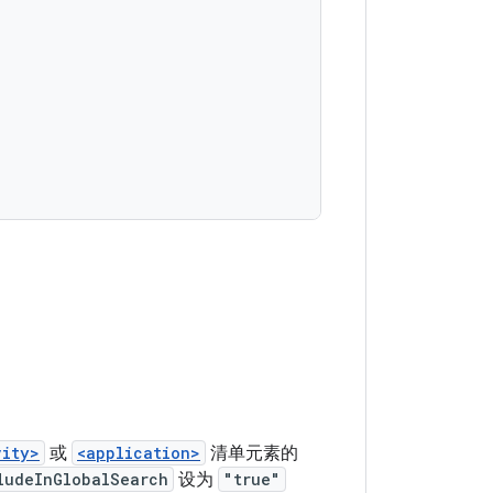
vity>
或
<application>
清单元素的
ludeInGlobalSearch
设为
"true"