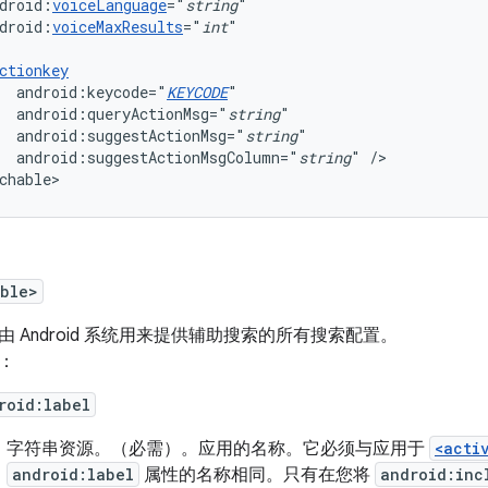
droid:
voiceLanguage
="
string
droid:
voiceMaxResults
="
int
ctionkey
android:keycode="
KEYCODE
android:queryActionMsg="
string
android:suggestActionMsg="
string
android:suggestActionMsgColumn="
string
"
/>

chable>
able>
由 Android 系统用来提供辅助搜索的所有搜索配置。
：
roid:label
字符串资源。
（必需）。应用的名称。它必须与应用于
<acti
android:label
属性的名称相同。只有在您将
android:inc