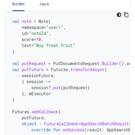
Kotlin
Java
val
note
=
Note
(
namespace
=
"user1"
,
id
=
"noteId"
,
score
=
10
,
text
=
"Buy fresh fruit"
)
val
putRequest
=
PutDocumentsRequest
.
Builder
().
add
val
putFuture
=
Futures
.
transformAsync
(
sessionFuture
,
{
session
-
session
?.
put
(
putRequest
)
},
mExecutor
)
Futures
.
addCallback
(
putFuture
,
object
:
FutureCallback<AppSearchBatchResult<S
override
fun
onSuccess
(
result
:
AppSearchBa