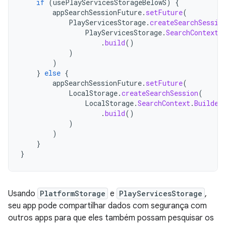
if
(
usePlayServicesStorageBelowS
)
{
appSearchSessionFuture
.
setFuture
(
PlayServicesStorage
.
createSearchSessio
PlayServicesStorage
.
SearchContext
.
.
build
()
)
)
}
else
{
appSearchSessionFuture
.
setFuture
(
LocalStorage
.
createSearchSession
(
LocalStorage
.
SearchContext
.
Builder
.
build
()
)
)
}
}
Usando
PlatformStorage
e
PlayServicesStorage
,
seu app pode compartilhar dados com segurança com
outros apps para que eles também possam pesquisar os