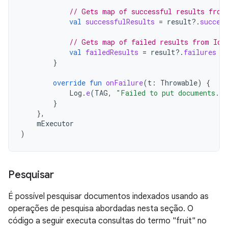
// Gets map of successful results from
val
successfulResults
=
result
?.
succes
// Gets map of failed results from Id 
val
failedResults
=
result
?.
failures
}
override
fun
onFailure
(
t
:
Throwable
)
{
Log
.
e
(
TAG
,
"Failed to put documents."
,
}
},
mExecutor
)
Pesquisar
É possível pesquisar documentos indexados usando as
operações de pesquisa abordadas nesta seção. O
código a seguir executa consultas do termo "fruit" no