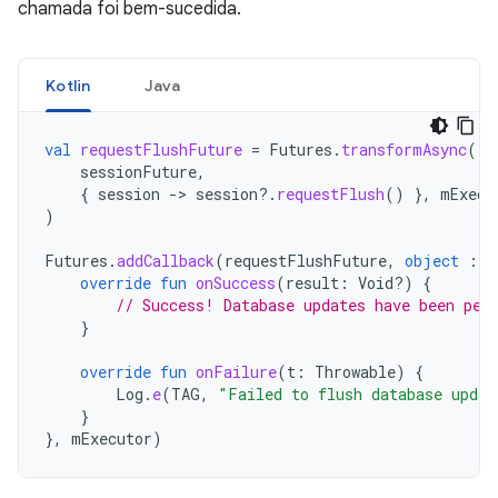
chamada foi bem-sucedida.
Kotlin
Java
val
requestFlushFuture
=
Futures
.
transformAsync
(
sessionFuture
,
{
session
-
>
session
?.
requestFlush
()
},
mExecu
)
Futures
.
addCallback
(
requestFlushFuture
,
object
:
F
override
fun
onSuccess
(
result
:
Void?)
{
// Success! Database updates have been per
}
override
fun
onFailure
(
t
:
Throwable
)
{
Log
.
e
(
TAG
,
"Failed to flush database updat
}
},
mExecutor
)