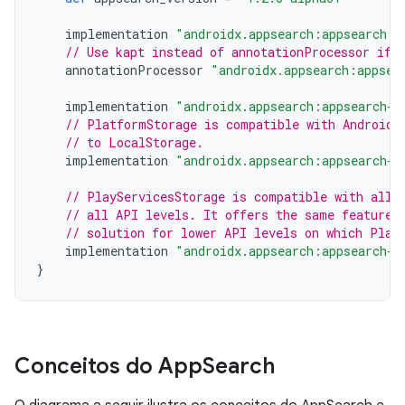
implementation
"androidx.appsearch:appsearch:$
// Use kapt instead of annotationProcessor if 
annotationProcessor
"androidx.appsearch:appsea
implementation
"androidx.appsearch:appsearch-l
// PlatformStorage is compatible with Android 
// to LocalStorage.
implementation
"androidx.appsearch:appsearch-p
// PlayServicesStorage is compatible with all 
// all API levels. It offers the same features
// solution for lower API levels on which Plat
implementation
"androidx.appsearch:appsearch-p
}
Conceitos do App
Search