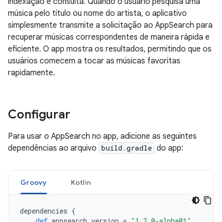
indexação e consulta. Quando o usuário pesquisa uma
música pelo título ou nome do artista, o aplicativo
simplesmente transmite a solicitação ao AppSearch para
recuperar músicas correspondentes de maneira rápida e
eficiente. O app mostra os resultados, permitindo que os
usuários comecem a tocar as músicas favoritas
rapidamente.
Configurar
Para usar o AppSearch no app, adicione as seguintes
dependências ao arquivo
build.gradle
do app:
Groovy
Kotlin
dependencies
{
def
appsearch_version
=
"1.2.0-alpha01"