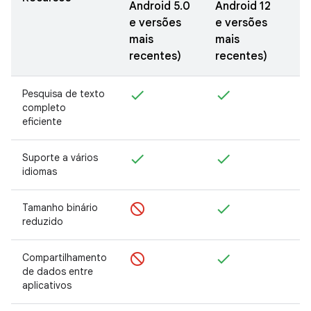
Android 5.0
Android 12
A
e versões
e versões
m
mais
mais
recentes)
recentes)
Pesquisa de texto
completo
eficiente
Suporte a vários
idiomas
Tamanho binário
reduzido
Compartilhamento
de dados entre
aplicativos