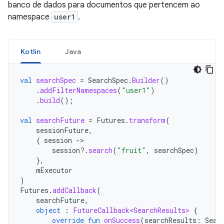
banco de dados para documentos que pertencem ao
namespace
user1
.
Kotlin
Java
val
searchSpec
=
SearchSpec
.
Builder
()
.
addFilterNamespaces
(
"user1"
)
.
build
();
val
searchFuture
=
Futures
.
transform
(
sessionFuture
,
{
session
-
session
?.
search
(
"fruit"
,
searchSpec
)
},
mExecutor
)
Futures
.
addCallback
(
searchFuture
,
object
:
FutureCallback<SearchResults>
{
override
fun
onSuccess
(
searchResults
:
Sear