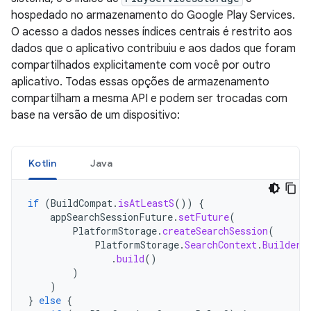
hospedado no armazenamento do Google Play Services.
O acesso a dados nesses índices centrais é restrito aos
dados que o aplicativo contribuiu e aos dados que foram
compartilhados explicitamente com você por outro
aplicativo. Todas essas opções de armazenamento
compartilham a mesma API e podem ser trocadas com
base na versão de um dispositivo:
Kotlin
Java
if
(
BuildCompat
.
isAtLeastS
())
{
appSearchSessionFuture
.
setFuture
(
PlatformStorage
.
createSearchSession
(
PlatformStorage
.
SearchContext
.
Builder
(
.
build
()
)
)
}
else
{