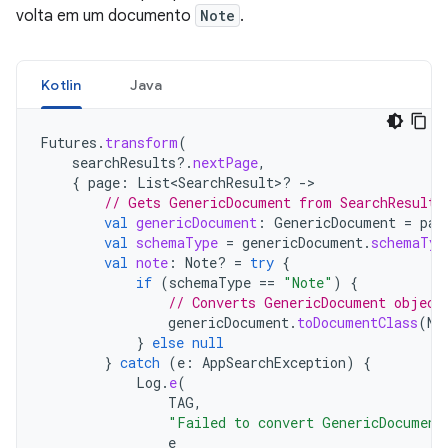
volta em um documento
Note
.
Kotlin
Java
Futures
.
transform
(
searchResults
?.
nextPage
,
{
page
:
List<SearchResult>? 
-
// Gets GenericDocument from SearchResult.
val
genericDocument
:
GenericDocument
=
pag
val
schemaType
=
genericDocument
.
schemaTyp
val
note
:
Note? 
=
try
{
if
(
schemaType
==
"Note"
)
{
// Converts GenericDocument object
genericDocument
.
toDocumentClass
(
No
}
else
null
}
catch
(
e
:
AppSearchException
)
{
Log
.
e
(
TAG
,
"Failed to convert GenericDocument
e