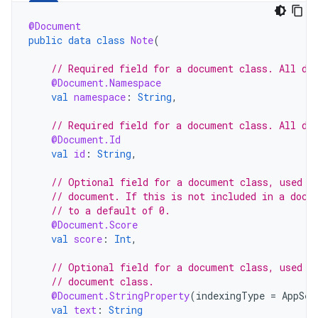
@Document
public
data
class
Note
(
// Required field for a document class. All do
@Document.Namespace
val
namespace
:
String
,
// Required field for a document class. All do
@Document.Id
val
id
:
String
,
// Optional field for a document class, used t
// document. If this is not included in a docu
// to a default of 0.
@Document.Score
val
score
:
Int
,
// Optional field for a document class, used t
// document class.
@Document.StringProperty
(
indexingType
=
AppSea
val
text
:
String