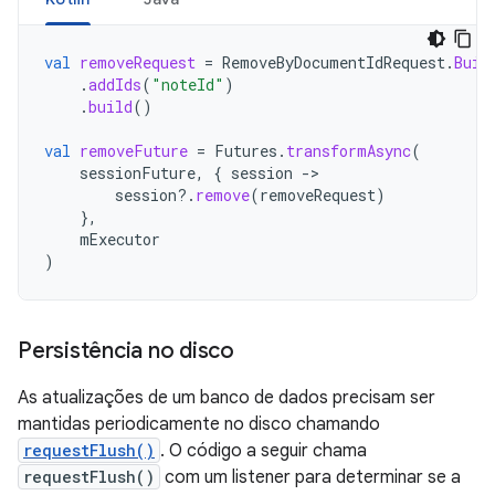
val
removeRequest
=
RemoveByDocumentIdRequest
.
Buil
.
addIds
(
"noteId"
)
.
build
()
val
removeFuture
=
Futures
.
transformAsync
(
sessionFuture
,
{
session
-
session
?.
remove
(
removeRequest
)
},
mExecutor
)
Persistência no disco
As atualizações de um banco de dados precisam ser
mantidas periodicamente no disco chamando
requestFlush()
. O código a seguir chama
requestFlush()
com um listener para determinar se a