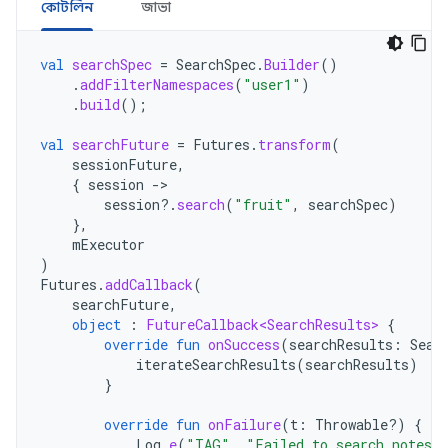
কোটলিন
জাভা
val
searchSpec
=
SearchSpec
.
Builder
()
.
addFilterNamespaces
(
"user1"
)
.
build
();
val
searchFuture
=
Futures
.
transform
(
sessionFuture
,
{
session
-
session
?.
search
(
"fruit"
,
searchSpec
)
},
mExecutor
)
Futures
.
addCallback
(
searchFuture
,
object
:
FutureCallback<SearchResults>
{
override
fun
onSuccess
(
searchResults
:
Sear
iterateSearchResults
(
searchResults
)
}
override
fun
onFailure
(
t
:
Throwable?)
{
Log
.
e
(
"TAG"
,
"Failed to search notes i