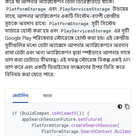
করে যা আপনার অ্যাপ্লিকেশন ডেটা ডিরেক্টরিতে থাকে।
PlatformStorage
এবং
PlayServicesStorage
উভয়ের
সাথে, আপনার অ্যাপ্লিকেশন একটি সিস্টেম-ব্যাপী কেন্দ্রীয়
সূচকে অবদান রাখে।
PlatformStorage
সূচী সিস্টেম
সার্ভারে হোস্ট করা হয় এবং
PlayServicesStorage
এর সূচী
Google Play পরিষেবার স্টোরেজে হোস্ট করা হয়। এই কেন্দ্রীয়
সূচীগুলির মধ্যে ডেটা অ্যাক্সেস আপনার অ্যাপ্লিকেশনে অবদান
রাখা ডেটা এবং অন্য অ্যাপ্লিকেশন দ্বারা স্পষ্টভাবে আপনার সাথে
ভাগ করা ডেটাতে সীমাবদ্ধ। এই সমস্ত স্টোরেজ বিকল্প একই API
ভাগ করে এবং একটি ডিভাইসের সংস্করণের উপর ভিত্তি করে
বিনিময় করা যেতে পারে:
কোটলিন
জাভা
if
(
BuildCompat
.
isAtLeastS
())
{
appSearchSessionFuture
.
setFuture
(
PlatformStorage
.
createSearchSession
(
PlatformStorage
.
SearchContext
.
Builder
(