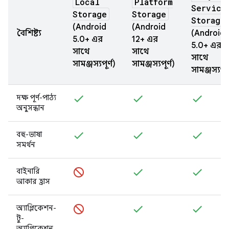
Local
Platform
Service
Storage
Storage
Storage
(Android
(Android
বৈশিষ্ট্য
(Android
5.0+ এর
12+ এর
5.0+ এর
সাথে
সাথে
সাথে
সামঞ্জস্যপূর্ণ)
সামঞ্জস্যপূর্ণ)
সামঞ্জস্যপূর্
দক্ষ পূর্ণ-পাঠ্য
অনুসন্ধান
বহু-ভাষা
সমর্থন
বাইনারি
আকার হ্রাস
অ্যাপ্লিকেশন-
টু-
অ্যাপ্লিকেশন