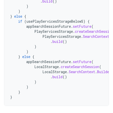
.
build
()
)
)
}
else
{
if
(
usePlayServicesStorageBelowS
)
{
appSearchSessionFuture
.
setFuture
(
PlayServicesStorage
.
createSearchSessio
PlayServicesStorage
.
SearchContext
.
.
build
()
)
)
}
else
{
appSearchSessionFuture
.
setFuture
(
LocalStorage
.
createSearchSession
(
LocalStorage
.
SearchContext
.
Builder
.
build
()
)
)
}
}