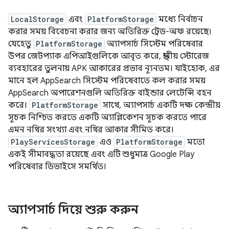
LocalStorage
এবং
PlatformStorage
মধ্যে নির্বাচন
করার সময় বিবেচনা করার জন্য অতিরিক্ত ট্রেড-অফ রয়েছে৷
যেহেতু
PlatformStorage
অ্যাপসার্চ সিস্টেম পরিষেবার
উপর জেটপ্যাক এপিআইগুলিকে আবৃত করে, স্থানীয় স্টোরেজ
ব্যবহারের তুলনায় APK আকারের প্রভাব ন্যূনতম। যাইহোক, এর
মানে হল AppSearch সিস্টেম পরিষেবাতে কল করার সময়
AppSearch অপারেশনগুলি অতিরিক্ত বাইন্ডার লেটেন্সি বহন
করে।
PlatformStorage
সাথে, অ্যাপসার্চ একটি দক্ষ কেন্দ্রীয়
সূচক নিশ্চিত করতে একটি অ্যাপ্লিকেশন সূচক করতে পারে
এমন নথির সংখ্যা এবং নথির আকার সীমিত করে।
PlayServicesStorage
এও
PlatformStorage
মতো
একই সীমাবদ্ধতা রয়েছে এবং এটি শুধুমাত্র Google Play
পরিষেবার ডিভাইসে সমর্থিত।
অ্যাপসার্চ দিয়ে শুরু করুন