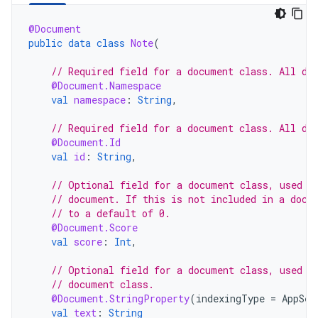
@Document
public
data
class
Note
(
// Required field for a document class. All do
@Document.Namespace
val
namespace
:
String
,
// Required field for a document class. All do
@Document.Id
val
id
:
String
,
// Optional field for a document class, used t
// document. If this is not included in a docu
// to a default of 0.
@Document.Score
val
score
:
Int
,
// Optional field for a document class, used t
// document class.
@Document.StringProperty
(
indexingType
=
AppSea
val
text
:
String