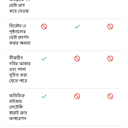
ডেটা ভাগ
করে নেওয়া
সিস্টেম UI
পৃষ্ঠতলের
ডেটা প্রদর্শন
করার ক্ষমতা
সীমাহীন
নথির আকার
এবং গণনা
সূচিত করা
যেতে পারে
অতিরিক্ত
বাইন্ডার
লেটেন্সি
ছাড়াই দ্রুত
অপারেশন