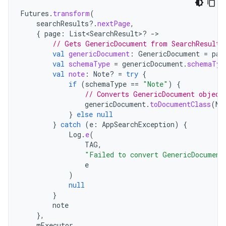
Futures
.
transform
(
searchResults
?.
nextPage
,
{
page
:
List<SearchResult>? 
-
// Gets GenericDocument from SearchResult.
val
genericDocument
:
GenericDocument
=
pag
val
schemaType
=
genericDocument
.
schemaTyp
val
note
:
Note? 
=
try
{
if
(
schemaType
==
"Note"
)
{
// Converts GenericDocument object
genericDocument
.
toDocumentClass
(
No
}
else
null
}
catch
(
e
:
AppSearchException
)
{
Log
.
e
(
TAG
,
"Failed to convert GenericDocument
e
)
null
}
note
},
mExecutor