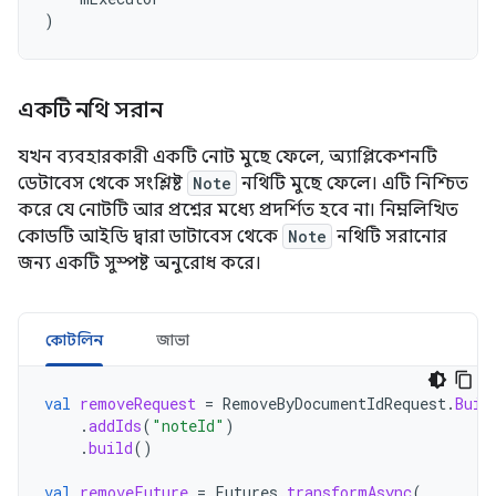
)
একটি নথি সরান
যখন ব্যবহারকারী একটি নোট মুছে ফেলে, অ্যাপ্লিকেশনটি
ডেটাবেস থেকে সংশ্লিষ্ট
Note
নথিটি মুছে ফেলে। এটি নিশ্চিত
করে যে নোটটি আর প্রশ্নের মধ্যে প্রদর্শিত হবে না। নিম্নলিখিত
কোডটি আইডি দ্বারা ডাটাবেস থেকে
Note
নথিটি সরানোর
জন্য একটি সুস্পষ্ট অনুরোধ করে।
কোটলিন
জাভা
val
removeRequest
=
RemoveByDocumentIdRequest
.
Buil
.
addIds
(
"noteId"
)
.
build
()
val
removeFuture
=
Futures
.
transformAsync
(