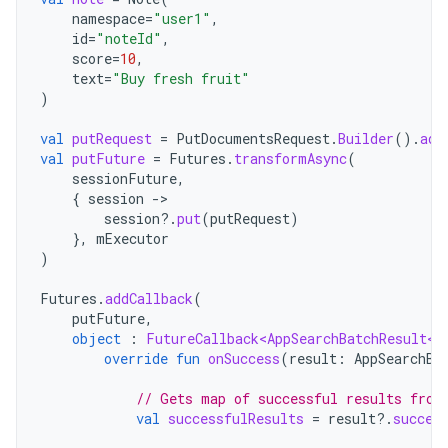
namespace
=
"user1"
,
id
=
"noteId"
,
score
=
10
,
text
=
"Buy fresh fruit"
)
val
putRequest
=
PutDocumentsRequest
.
Builder
().
add
val
putFuture
=
Futures
.
transformAsync
(
sessionFuture
,
{
session
-
session
?.
put
(
putRequest
)
},
mExecutor
)
Futures
.
addCallback
(
putFuture
,
object
:
FutureCallback<AppSearchBatchResult<S
override
fun
onSuccess
(
result
:
AppSearchBa
// Gets map of successful results from
val
successfulResults
=
result
?.
succes