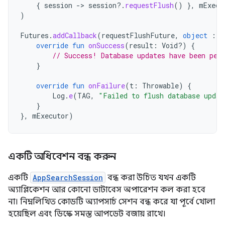
{
session
-
>
session
?.
requestFlush
()
},
mExecu
)
Futures
.
addCallback
(
requestFlushFuture
,
object
:
F
override
fun
onSuccess
(
result
:
Void?)
{
// Success! Database updates have been per
}
override
fun
onFailure
(
t
:
Throwable
)
{
Log
.
e
(
TAG
,
"Failed to flush database updat
}
},
mExecutor
)
একটি অধিবেশন বন্ধ করুন
একটি
AppSearchSession
বন্ধ করা উচিত যখন একটি
অ্যাপ্লিকেশন আর কোনো ডাটাবেস অপারেশন কল করা হবে
না। নিম্নলিখিত কোডটি অ্যাপসার্চ সেশন বন্ধ করে যা পূর্বে খোলা
হয়েছিল এবং ডিস্কে সমস্ত আপডেট বজায় রাখে।