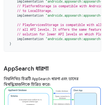
implementation
"androidx.appsearch:appsearch-l
// PlatformStorage is compatible with Android 
// to LocalStorage.
implementation
"androidx.appsearch:appsearch-p
// PlayServicesStorage is compatible with all 
// all API levels. It offers the same features
// solution for lower API levels on which Plat
implementation
"androidx.appsearch:appsearch-p
}
App
Search ধারণা
নিম্নলিখিত চিত্রটি AppSearch ধারণা এবং তাদের
মিথস্ক্রিয়াগুলিকে চিত্রিত করে৷