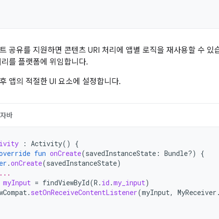
트 공유를 지원하면 콘텐츠 URI 처리에 앱별 로직을 재사용할 수 있
처리를 플랫폼에 위임합니다.
후 앱의 적절한 UI 요소에 설정합니다.
자바
ivity
:
Activity
()
{
override
fun
onCreate
(
savedInstanceState
:
Bundle?)
{
er
.
onCreate
(
savedInstanceState
)
...
myInput
=
findViewById
(
R
.
id
.
my_input
)
wCompat
.
setOnReceiveContentListener
(
myInput
,
MyReceiver