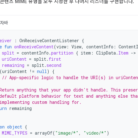
콘텐츠 MIME 유형을 모두 지정한 후 나머지 리스너를 구현합니다.
자바
eiver
:
OnReceiveContentListener
{
e
fun
onReceiveContent
(
view
:
View
,
contentInfo
:
Content
split
=
contentInfo
.
partition
{
item
:
ClipData
.
Item
->
uriContent
=
split
.
first
remaining
=
split
.
second
(
uriContent
!=
null
)
{
// App-specific logic to handle the URI(s) in uriConten
Return anything that your app didn't handle. This preser
default platform behavior for text and anything else tha
implementing custom handling for.
urn
remaining
on
object
{
MIME_TYPES
=
arrayOf
(
"image/*"
,
"video/*"
)