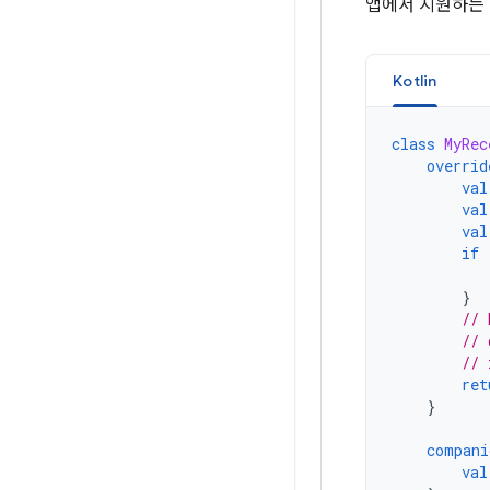
앱에서 지원하는 
Kotlin
class
MyRec
overrid
val
val
val
if
}
// 
// 
// 
ret
}
compani
val