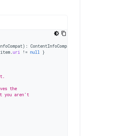
InfoCompat
):
ContentInfoCompat
{
item
.
uri
!=
null
}
t.
ves the
t you aren't