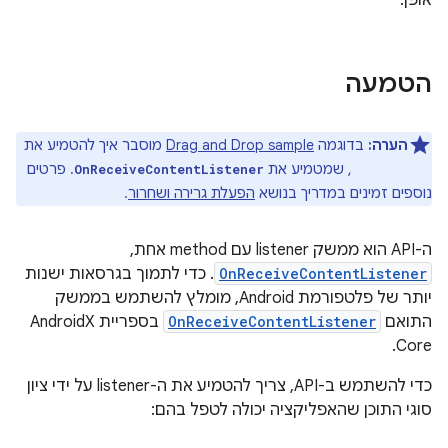
הטמעה
הערה:
בדוגמה
Drag and Drop sample
מוסבר איך להטמיע את
, שמטמיע את
. פרטים
OnReceiveContentListener
DropHelper
נוספים זמינים במדריך בנושא
הפעלת גרירה ושחרור
.
ה-API הוא ממשק listener עם method אחת,‏
OnReceiveContentListener
. כדי לתמוך בגרסאות ישנות
יותר של פלטפורמת Android, מומלץ להשתמש בממשק
התואם
OnReceiveContentListener
בספריית AndroidX
Core.
כדי להשתמש ב-API, צריך להטמיע את ה-listener על ידי ציון
סוגי התוכן שהאפליקציה יכולה לטפל בהם: