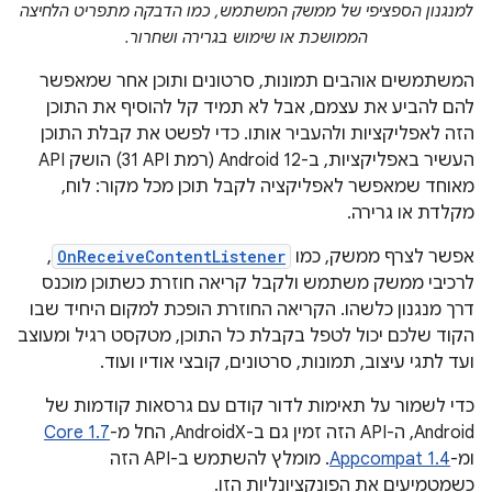
למנגנון הספציפי של ממשק המשתמש, כמו הדבקה מתפריט הלחיצה
הממושכת או שימוש בגרירה ושחרור.
המשתמשים אוהבים תמונות, סרטונים ותוכן אחר שמאפשר
להם להביע את עצמם, אבל לא תמיד קל להוסיף את התוכן
הזה לאפליקציות ולהעביר אותו. כדי לפשט את קבלת התוכן
העשיר באפליקציות, ב-Android 12 (רמת API‏ 31) הושק API
מאוחד שמאפשר לאפליקציה לקבל תוכן מכל מקור: לוח,
מקלדת או גרירה.
אפשר לצרף ממשק, כמו
OnReceiveContentListener
,
לרכיבי ממשק משתמש ולקבל קריאה חוזרת כשתוכן מוכנס
דרך מנגנון כלשהו. הקריאה החוזרת הופכת למקום היחיד שבו
הקוד שלכם יכול לטפל בקבלת כל התוכן, מטקסט רגיל ומעוצב
ועד לתגי עיצוב, תמונות, סרטונים, קובצי אודיו ועוד.
כדי לשמור על תאימות לדור קודם עם גרסאות קודמות של
Android, ה-API הזה זמין גם ב-AndroidX, החל מ-
Core 1.7
ומ-
Appcompat 1.4
. מומלץ להשתמש ב-API הזה
כשמטמיעים את הפונקציונליות הזו.