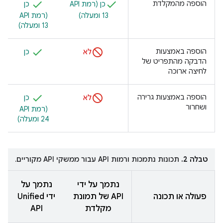
הוספה מהמקלדת
כן (רמת API
כן
13 ומעלה)
(רמת API
13 ומעלה)
הוספה באמצעות
לא
כן
הדבקה מהתפריט של
לחיצה ארוכה
הוספה באמצעות גרירה
לא
כן
ושחרור
24 ומעלה)
טבלה 2.
תכונות נתמכות ורמות API עבור ממשקי API מקוריים.
נתמך על ידי
נתמך על
פעולה או תכונה
API של תמונת
ידי Unified
מקלדת
API