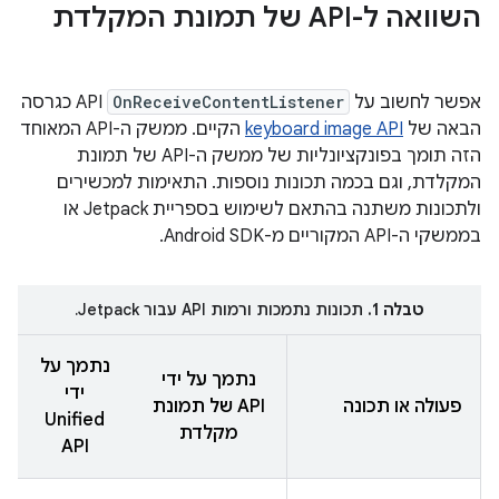
השוואה ל-API של תמונת המקלדת
אפשר לחשוב על
OnReceiveContentListener
API כגרסה
הבאה של
keyboard image API
הקיים. ממשק ה-API המאוחד
הזה תומך בפונקציונליות של ממשק ה-API של תמונת
המקלדת, וגם בכמה תכונות נוספות. התאימות למכשירים
ולתכונות משתנה בהתאם לשימוש בספריית Jetpack או
בממשקי ה-API המקוריים מ-Android SDK.
טבלה 1.
תכונות נתמכות ורמות API עבור Jetpack.
נתמך על
נתמך על ידי
ידי
פעולה או תכונה
API של תמונת
Unified
מקלדת
API