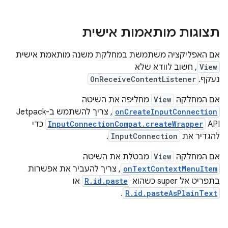
תצוגות מותאמות אישית
אם האפליקציה משתמשת במחלקת משנה מותאמת אישית
View
, חשוב לוודא שלא
נעקף.
OnReceiveContentListener
אם המחלקה
View
מחליפה את השיטה
onCreateInputConnection
, צריך להשתמש ב-Jetpack
API‏
InputConnectionCompat.createWrapper
כדי
להגדיר את
InputConnection
.
אם המחלקה
View
מבטלת את השיטה
onTextContextMenuItem
, צריך להעביר את אפשרות
בתפריט אל super כשהוא
R.id.paste
או
.
R.id.pasteAsPlainText