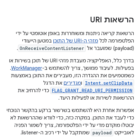
הרשאות URI
הרשאות קריאה ניתנות ומשוחררות באופן אוטומטי על ידי
הפלטפורמה לכל
מזהי ה-URI של התוכן
במטען הייעודי
(payload) שמועבר אל
OnReceiveContentListener
.
בדרך כלל, האפליקציה מעבדת מזהי URI של תוכן בשירות או
בפעילות. לעיבוד ממושך, צריך להשתמש ב-
WorkManager
.
כשמטמיעים את ההגדרה הזו, מעבירים את התוכן באמצעות
Intent.setClipData
ו
מגדירים
את הדגל
FLAG_GRANT_READ_URI_PERMISSION
כדי להרחיב את
ההרשאות לשירות או לפעילות היעד.
אפשרות אחרת היא להשתמש בשרשור ברקע בהקשר הנוכחי
כדי לעבד את התוכן. במקרה כזה, כדי לוודא שההרשאות לא
יבוטלו מוקדם מדי על ידי הפלטפורמה, צריך לשמור הפניה
לאובייקט
payload
שמתקבל על ידי רכיב ה-listener.