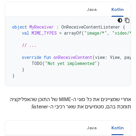
Java
Kotlin
object
MyReceiver
:
OnReceiveContentListener
{
val
MIME_TYPES
=
arrayOf
(
"image/*"
,
"video/*"
// ...
override
fun
onReceiveContent
(
view
:
View
,
payl
TODO
(
"Not yet implemented"
)
}
}
אחרי שמציינים את כל סוגי ה-MIME של התוכן שהאפליקציה
תומכת בהם, מטמיעים את שאר רכיבי ה-listener:
Java
Kotlin