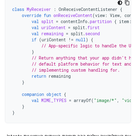
class
MyReceiver
:
OnReceiveContentListener
{
override
fun
onReceiveContent
(
view
:
View
,
cont
val
split
=
contentInfo
.
partition
{
item
:
val
uriContent
=
split
.
first
val
remaining
=
split
.
second
if
(
uriContent
!=
null
)
{
// App-specific logic to handle the UR
}
// Return anything that your app didn't ha
// default platform behavior for text and 
// implementing custom handling for.
return
remaining
}
companion
object
{
val
MIME_TYPES
=
arrayOf
(
"image/*"
,
"vide
}
}