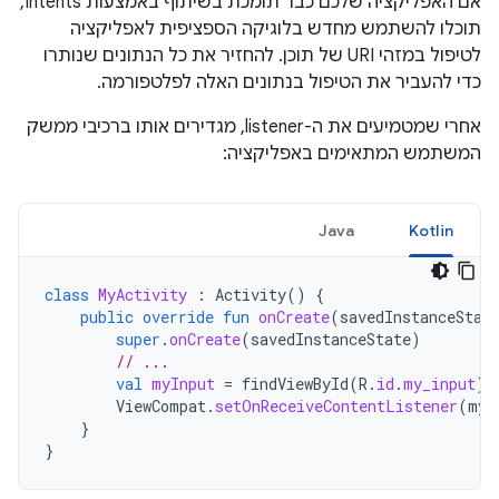
אם האפליקציה שלכם כבר תומכת בשיתוף באמצעות Intents,
תוכלו להשתמש מחדש בלוגיקה הספציפית לאפליקציה
לטיפול במזהי URI של תוכן. להחזיר את כל הנתונים שנותרו
כדי להעביר את הטיפול בנתונים האלה לפלטפורמה.
אחרי שמטמיעים את ה-listener, מגדירים אותו ברכיבי ממשק
המשתמש המתאימים באפליקציה:
Java
Kotlin
class
MyActivity
:
Activity
()
{
public
override
fun
onCreate
(
savedInstanceStat
super
.
onCreate
(
savedInstanceState
)
// ...
val
myInput
=
findViewById
(
R
.
id
.
my_input
)
ViewCompat
.
setOnReceiveContentListener
(
myI
}
}