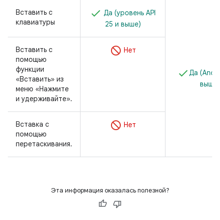
Вставить с
Да (уровень API
клавиатуры
25 и выше)
Вставить с
Нет
помощью
функции
Да (Andro
«Вставить» из
выше)
меню «Нажмите
и удерживайте».
Вставка с
Нет
помощью
перетаскивания.
Эта информация оказалась полезной?