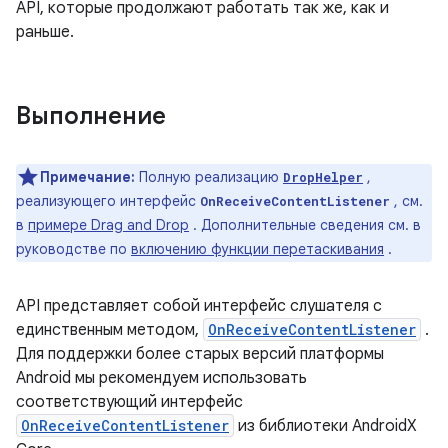
API, которые продолжают работать так же, как и
раньше.
Выполнение
Примечание:
Полную реализацию
,
DropHelper
реализующего интерфейс
, см.
OnReceiveContentListener
в
примере Drag and Drop
. Дополнительные сведения см. в
руководстве по
включению функции перетаскивания
.
API представляет собой интерфейс слушателя с
единственным методом,
OnReceiveContentListener
.
Для поддержки более старых версий платформы
Android мы рекомендуем использовать
соответствующий интерфейс
OnReceiveContentListener
из библиотеки AndroidX