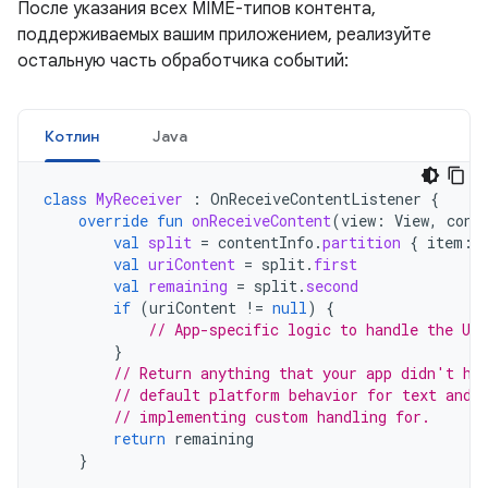
После указания всех MIME-типов контента,
поддерживаемых вашим приложением, реализуйте
остальную часть обработчика событий:
Котлин
Java
class
MyReceiver
:
OnReceiveContentListener
{
override
fun
onReceiveContent
(
view
:
View
,
cont
val
split
=
contentInfo
.
partition
{
item
:
val
uriContent
=
split
.
first
val
remaining
=
split
.
second
if
(
uriContent
!=
null
)
{
// App-specific logic to handle the UR
}
// Return anything that your app didn't ha
// default platform behavior for text and 
// implementing custom handling for.
return
remaining
}