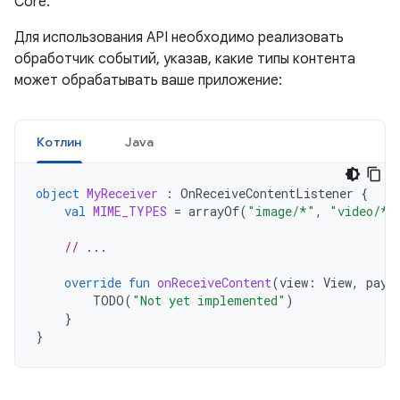
Core.
Для использования API необходимо реализовать
обработчик событий, указав, какие типы контента
может обрабатывать ваше приложение:
Котлин
Java
object
MyReceiver
:
OnReceiveContentListener
{
val
MIME_TYPES
=
arrayOf
(
"image/*"
,
"video/*"
// ...
override
fun
onReceiveContent
(
view
:
View
,
payl
TODO
(
"Not yet implemented"
)
}
}