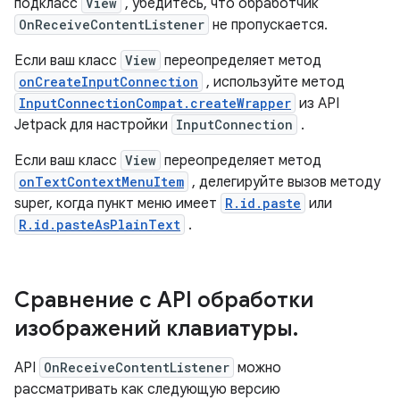
подкласс
View
, убедитесь, что обработчик
OnReceiveContentListener
не пропускается.
Если ваш класс
View
переопределяет метод
onCreateInputConnection
, используйте метод
InputConnectionCompat.createWrapper
из API
Jetpack для настройки
InputConnection
.
Если ваш класс
View
переопределяет метод
onTextContextMenuItem
, делегируйте вызов методу
super, когда пункт меню имеет
R.id.paste
или
R.id.pasteAsPlainText
.
Сравнение с API обработки
изображений клавиатуры
.
API
OnReceiveContentListener
можно
рассматривать как следующую версию