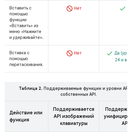
Вставить с
Нет
Д
помощью
функции
«Вставить» из
меню «Нажмите
и удерживайте».
Вставка с
Нет
Да (уров
помощью
24 и вы
перетаскивания.
Таблица 2.
Поддерживаемые функции и уровни API 
собственных API.
Поддерживается
Поддержив
Действие или
API изображений
унифициро
функция
клавиатуры
API.