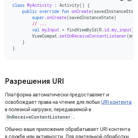
class
MyActivity
:
Activity
()
{
public
override
fun
onCreate
(
savedInstanceStat
super
.
onCreate
(
savedInstanceState
)
// ...
val
myInput
=
findViewById
(
R
.
id
.
my_input
)
ViewCompat
.
setOnReceiveContentListener
(
myI
}
}
Разрешения URI
Платформа автоматически предоставляет и
освобождает права на чтение для любых
URI контента
в полезной нагрузке, передаваемой в
OnReceiveContentListener
.
Обычно ваше приложение обрабатывает URI контента
в службе или активности. Для длительной обработки