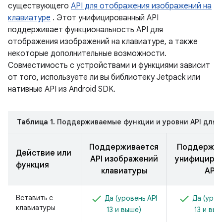
существующего
API для отображения изображений на
клавиатуре
. Этот унифицированный API
поддерживает функциональность API для
отображения изображений на клавиатуре, а также
некоторые дополнительные возможности.
Совместимость с устройствами и функциями зависит
от того, используете ли вы библиотеку Jetpack или
нативные API из Android SDK.
Таблица 1.
Поддерживаемые функции и уровни API для J
Поддерживается
Поддержив
Действие или
API изображений
унифициро
функция
клавиатуры
API.
Вставить с
Да (уровень API
Да (уров
клавиатуры
13 и выше)
13 и выш