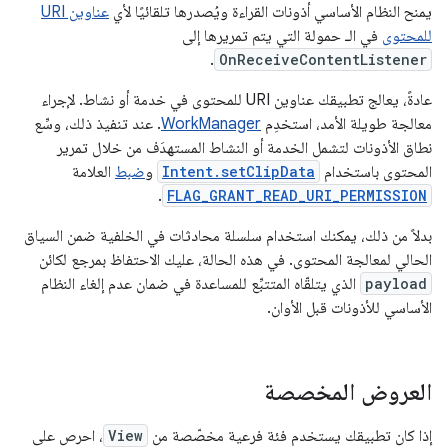
يمنح النظام الأساسي أذونات القراءة ويُصدرها تلقائيًا لأي
عناوين URI
للمحتوى
في الـ حمولة التي يتم تمريرها إلى
.
OnReceiveContentListener
عادةً، يعالج تطبيقك عناوين URI للمحتوى في خدمة أو نشاط. لإجراء
معالجة طويلة الأمد، استخدِم
WorkManager
. عند تنفيذ ذلك، وسِّع
نطاق الأذونات لتشمل الخدمة أو النشاط المستهدَف من خلال تمرير
المحتوى باستخدام
Intent.setClipData
و
ضبط
العلامة
.
FLAG_GRANT_READ_URI_PERMISSION
بدلاً من ذلك، يمكنك استخدام سلسلة محادثات في الخلفية ضمن السياق
الحالي لمعالجة المحتوى. في هذه الحالة، عليك الاحتفاظ بمرجع لكائن
payload
الذي يتلقّاه المتتبِّع للمساعدة في ضمان عدم إلغاء النظام
الأساسي للأذونات قبل الأوان.
العروض المخصصة
إذا كان تطبيقك يستخدم فئة فرعية مخصّصة من
View
، احرص على