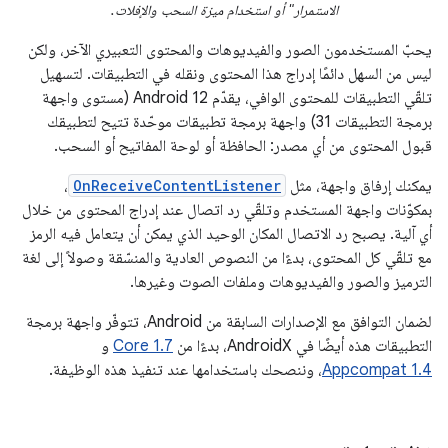
الاستمرار" أو استخدام ميزة السحب والإفلات.
يحبّ المستخدمون الصور والفيديوهات والمحتوى التعبيري الآخر، ولكن
ليس من السهل دائمًا إدراج هذا المحتوى ونقله في التطبيقات. لتسهيل
تلقّي التطبيقات للمحتوى الوافي، يقدّم Android 12 (مستوى واجهة
برمجة التطبيقات 31) واجهة برمجة تطبيقات موحّدة تتيح لتطبيقك
قبول المحتوى من أي مصدر: الحافظة أو لوحة المفاتيح أو السحب.
يمكنك إرفاق واجهة، مثل
OnReceiveContentListener
،
بمكوّنات واجهة المستخدم وتلقّي رد اتصال عند إدراج المحتوى من خلال
أي آلية. يصبح رد الاتصال المكان الوحيد الذي يمكن أن يتعامل فيه الرمز
مع تلقّي كل المحتوى، بدءًا من النصوص العادية والمنسّقة وصولاً إلى لغة
الترميز والصور والفيديوهات وملفات الصوت وغيرها.
لضمان التوافق مع الإصدارات السابقة من Android، تتوفّر واجهة برمجة
التطبيقات هذه أيضًا في AndroidX، بدءًا من
Core 1.7
و
Appcompat 1.4
، وننصحك باستخدامها عند تنفيذ هذه الوظيفة.