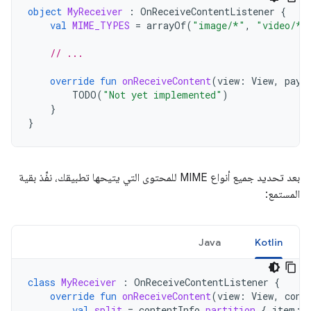
object
MyReceiver
:
OnReceiveContentListener
{
val
MIME_TYPES
=
arrayOf
(
"image/*"
,
"video/*"
// ...
override
fun
onReceiveContent
(
view
:
View
,
payl
TODO
(
"Not yet implemented"
)
}
}
بعد تحديد جميع أنواع MIME للمحتوى التي يتيحها تطبيقك، نفِّذ بقية
المستمع:
Java
Kotlin
class
MyReceiver
:
OnReceiveContentListener
{
override
fun
onReceiveContent
(
view
:
View
,
cont
val
split
=
contentInfo
.
partition
{
item
: