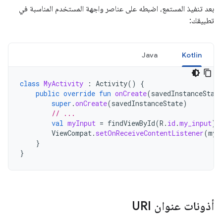
بعد تنفيذ المستمع، اضبطه على عناصر واجهة المستخدم المناسبة في
تطبيقك:
Java
Kotlin
class
MyActivity
:
Activity
()
{
public
override
fun
onCreate
(
savedInstanceStat
super
.
onCreate
(
savedInstanceState
)
// ...
val
myInput
=
findViewById
(
R
.
id
.
my_input
)
ViewCompat
.
setOnReceiveContentListener
(
myI
}
}
أذونات عنوان URI