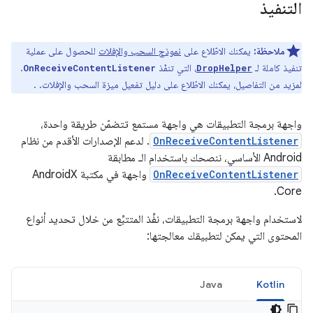
التنفيذ
ملاحظة:
يمكنك الاطّلاع على
نموذج السحب والإفلات
للحصول على عملية
تنفيذ كاملة لـ
، التي تنفّذ
.
OnReceiveContentListener
DropHelper
لمزيد من التفاصيل، يمكنك الاطّلاع على دليل تفعيل ميزة السحب والإفلات.
.
واجهة برمجة التطبيقات هي واجهة مستمع تتضمّن طريقة واحدة،
OnReceiveContentListener
. لدعم الإصدارات الأقدم من نظام
Android الأساسي، ننصحك باستخدام الـ مطابقة
OnReceiveContentListener
واجهة في مكتبة AndroidX
Core.
لاستخدام واجهة برمجة التطبيقات، نفِّذ المتتبِّع من خلال تحديد أنواع
المحتوى التي يمكن لتطبيقك معالجتها:
Java
Kotlin