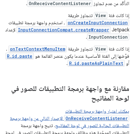
التأكّد من عدم تجاوز
OnReceiveContentListener
.
إذا كانت فئة
View
تتجاوز طريقة
onCreateInputConnection
، استخدِم واجهة برمجة تطبيقات
Jetpack‏
InputConnectionCompat.createWrapper
لإعداد
.
InputConnection
إذا كانت فئة
View
تتجاوز طريقة
onTextContextMenuItem
،
فوِّضها إلى الفئة الأساسية عندما يكون عنصر القائمة هو
R.id.paste
أو
R.id.pasteAsPlainText
.
مقارنة مع واجهة برمجة التطبيقات للصور في
لوحة المفاتيح
يمكنك اعتبار واجهة برمجة التطبيقات
OnReceiveContentListener
الإصدار التالي من واجهة برمجة
التطبيقات الحالية للصور في لوحة المفاتيح
. تتيح واجهة برمجة
التطبيقات الموحّدة هذه وظائف واجهة برمجة التطبيقات للصور في لوحة