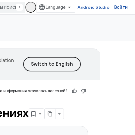
/
Android Studio
Войти
lation
а информация оказалась полезной?
ениях