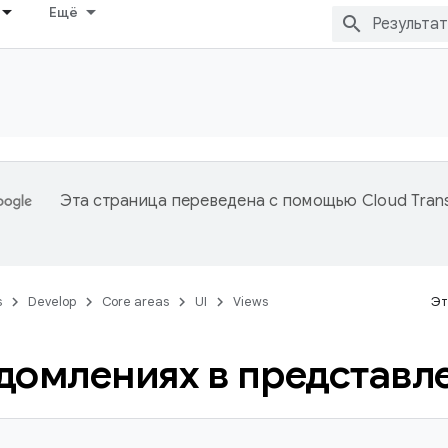
Ещё
Эта страница переведена с помощью
Cloud Trans
s
Develop
Core areas
UI
Views
Эт
домлениях в представл