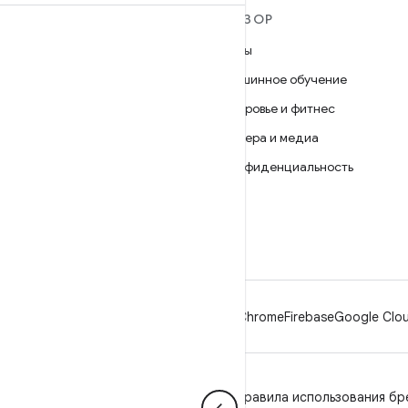
ПОДРОБНЕЕ ОБ ОС
ОБЗОР
ANDROID
Игры
Android
Машинное обучение
Android for Enterprise
Здоровье и фитнес
Безопасность
Камера и медиа
Исходный код
Конфиденциальность
Новости
5G
Блог
Подкасты
Android
Chrome
Firebase
Google Clou
Конфиденциальность
Лицензия
Правила использования бр