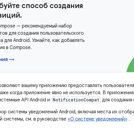
буйте способ создания
зиций.
ompose — рекомендуемый набор
тов для создания пользовательского
 для Android. Узнайте, как добавлять
ия в Compose.
ния →
озволяют вашему приложению предоставлять пользовател
аже когда приложение явно не используется. В приложения
стемные API Android и
NotificationCompat
для создания 
ор системы уведомлений Android, включая места их отобра
й системы, см. в руководстве
«О системе уведомлений»
.