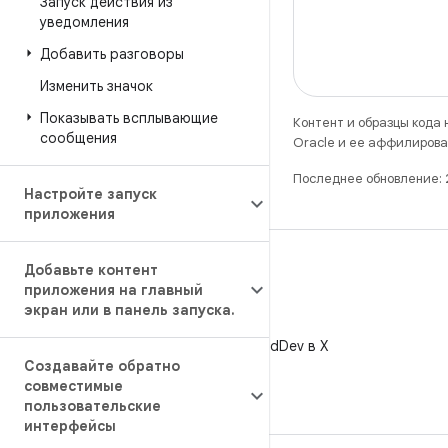
Запуск действия из
уведомления
Добавить разговоры
Изменить значок
Показывать всплывающие
Контент и образцы кода
сообщения
Oracle и ее аффилирова
Последнее обновление:
Настройте запуск
приложения
Добавьте контент
приложения на главный
экран или в панель запуска
.
X
Читайте @AndroidDev в X
Создавайте обратно
совместимые
пользовательские
интерфейсы