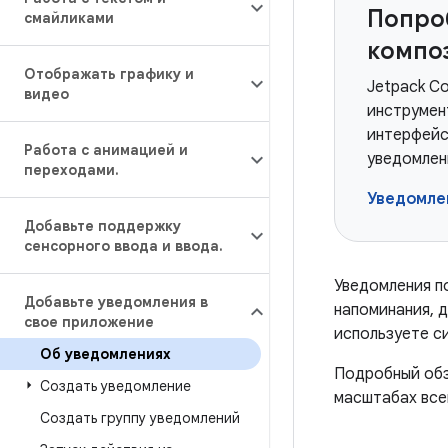
Попро
смайликами
компо
Отображать графику и
Jetpack C
видео
инструмен
интерфейса
Работа с анимацией и
уведомлен
переходами
.
Уведомле
Добавьте поддержку
сенсорного ввода и ввода
.
Уведомления п
Добавьте уведомления в
напоминания, д
свое приложение
используете си
Об уведомлениях
Подробный обз
Создать уведомление
масштабах все
Создать группу уведомлений