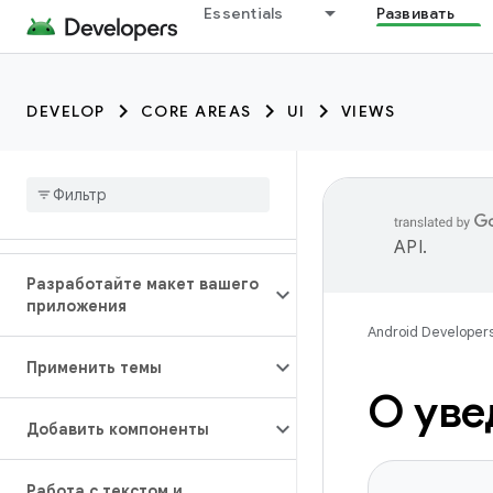
Essentials
Развивать
DEVELOP
CORE AREAS
UI
VIEWS
API
.
Разработайте макет вашего
приложения
Android Developer
Применить темы
О уве
Добавить компоненты
Работа с текстом и