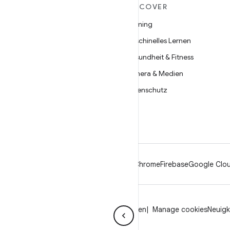
MEHR ZU ANDROID
DISCOVER
Android
Gaming
Android für Unternehmen
Maschinelles Lernen
Datensicherheit
Gesundheit & Fitness
Open Source
Kamera & Medien
Neuigkeiten
Datenschutz
Blog
5G
Podcasts
Android
Chrome
Firebase
Google Clou
Datenschutz
Lizenz
Markenrichtlinien
Manage cookies
Neuigk