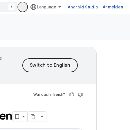
/
Android Studio
Anmelden
e
War das hilfreich?
ten