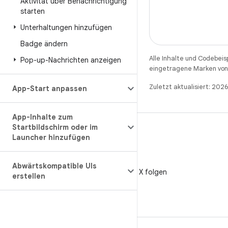
Aktivität über Benachrichtigung
starten
Unterhaltungen hinzufügen
Badge ändern
Alle Inhalte und Codebeis
Pop-up-Nachrichten anzeigen
eingetragene Marken von 
Zuletzt aktualisiert: 20
App-Start anpassen
App-Inhalte zum
Startbildschirm oder im
Launcher hinzufügen
X
Abwärtskompatible UIs
@AndroidDev auf X folgen
erstellen