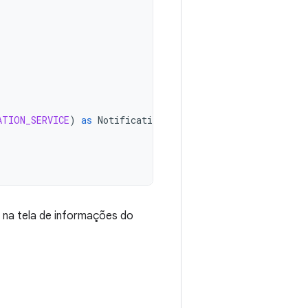
ATION_SERVICE
)
as
NotificationManager
1 na tela de informações do