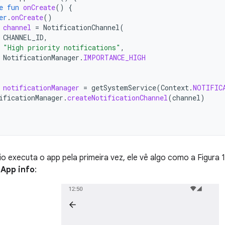
e
fun
onCreate
()
{
er
.
onCreate
()
channel
=
NotificationChannel
(
CHANNEL_ID
,
"High priority notifications"
,
NotificationManager
.
IMPORTANCE_HIGH
notificationManager
=
getSystemService
(
Context
.
NOTIFIC
ificationManager
.
createNotificationChannel
(
channel
)
o executa o app pela primeira vez, ele vê algo como a Figura 
a
App info
: