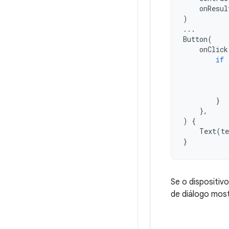
onResul
)
...
Button
(
onClick
if
}
},
)
{
Text
(
te
}
Se o dispositiv
de diálogo most