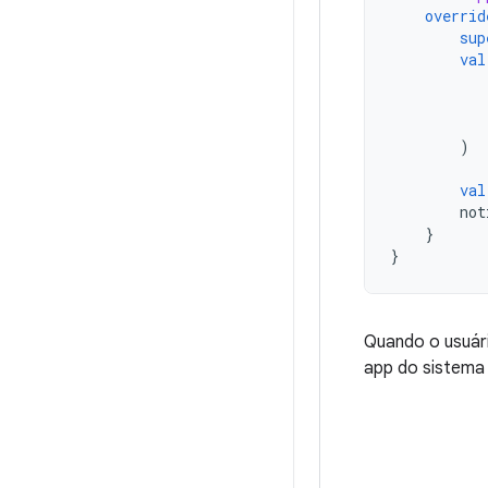
overrid
sup
val
)
val
not
}
}
Quando o usuári
app do sistem