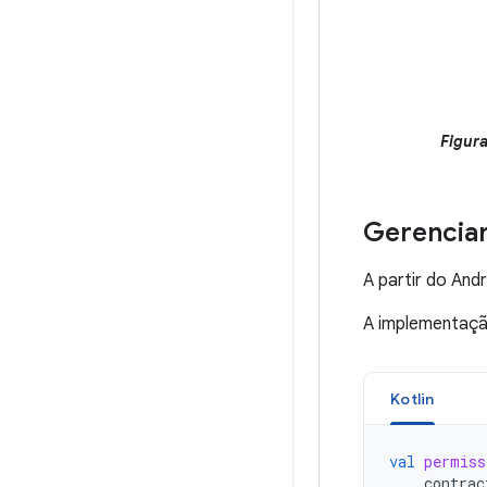
Figura
Gerenciar
A partir do And
A implementaçã
Kotlin
val
permiss
contrac