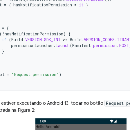
t
=
{
hasNotificationPermission
=
it
}
=
{
(
!
hasNotificationPermission
)
{
if
(
Build
.
VERSION
.
SDK_INT
>=
Build
.
VERSION_CODES
.
TIRAM
permissionLauncher
.
launch
(
Manifest
.
permission
.
POST
}
xt
=
"Request permission"
)
o estiver executando o Android 13, tocar no botão
Request p
rada na Figura 2: