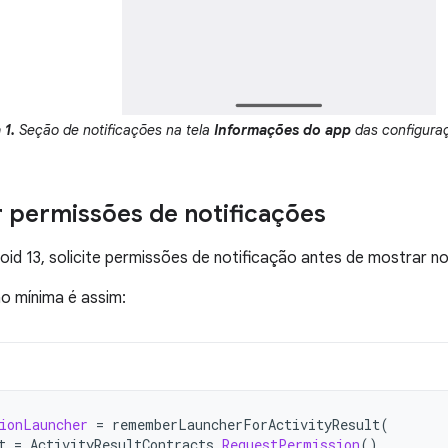
 1.
Seção de notificações na tela
Informações do app
das configuraç
 permissões de notificações
roid 13, solicite permissões de notificação antes de mostrar n
o mínima é assim:
ionLauncher
=
rememberLauncherForActivityResult
(
t
=
ActivityResultContracts
.
RequestPermission
(),