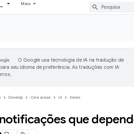
Mais
O Google usa tecnologia de IA na tradução de
ara seu idioma de preferência. As traduções com IA
rros.
s
Develop
Core areas
UI
Views
r notificações que depen
o