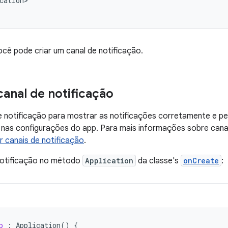
cation>

ocê pode criar um canal de notificação.
canal de notificação
e notificação para mostrar as notificações corretamente e per
 nas configurações do app. Para mais informações sobre canai
ar canais de notificação
.
 notificação no método
Application
da classe's
onCreate
:
p
:
Application
()
{