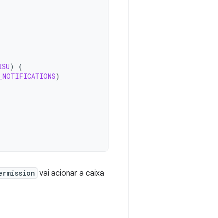
ISU
)
{
_NOTIFICATIONS
)
ermission
vai acionar a caixa