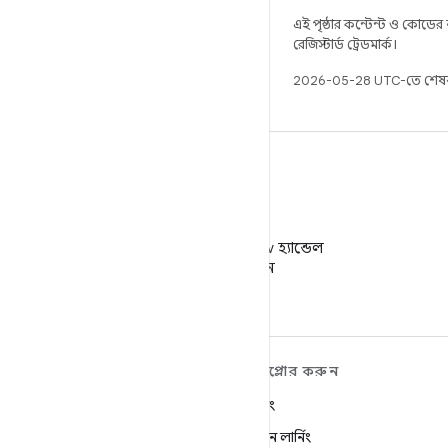
এই পৃষ্ঠার কন্টেন্ট ও কোডের
রেজিস্টার্ড ট্রেডমার্ক।
2026-05-28 UTC-তে শেষব
X
X-এ @AndroidDev হ্যান্ডেল
ফলো করুন
ANDROID সম্পর্কে আরও
এক্সপ্লোর করুন
শিখুন
গেমিং
Android
মেশিন লার্নিং