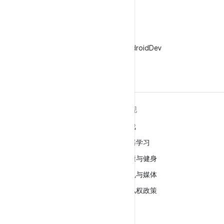
X
在 X 上关注 @AndroidDev
关于 ANDROID
发现
Android
游戏
适用于企业的 Android
机器学习
安全
健康与健身
源代码
相机与媒体
新闻
隐私权政策
博客
5G
播客