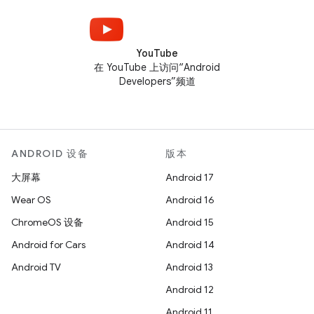
YouTube
在 YouTube 上访问“Android
Developers”频道
ANDROID 设备
版本
大屏幕
Android 17
Wear OS
Android 16
ChromeOS 设备
Android 15
Android for Cars
Android 14
Android TV
Android 13
Android 12
Android 11