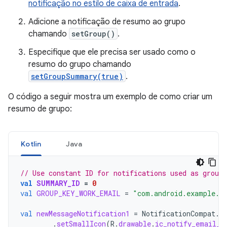
notificação no estilo de caixa de entrada
.
Adicione a notificação de resumo ao grupo
chamando
setGroup()
.
Especifique que ele precisa ser usado como o
resumo do grupo chamando
setGroupSummary(true)
.
O código a seguir mostra um exemplo de como criar um
resumo de grupo:
Kotlin
Java
// Use constant ID for notifications used as group
val
SUMMARY_ID
=
0
val
GROUP_KEY_WORK_EMAIL
=
"com.android.example.W
val
newMessageNotification1
=
NotificationCompat
.
B
.
setSmallIcon
(
R
.
drawable
.
ic_notify_email_s