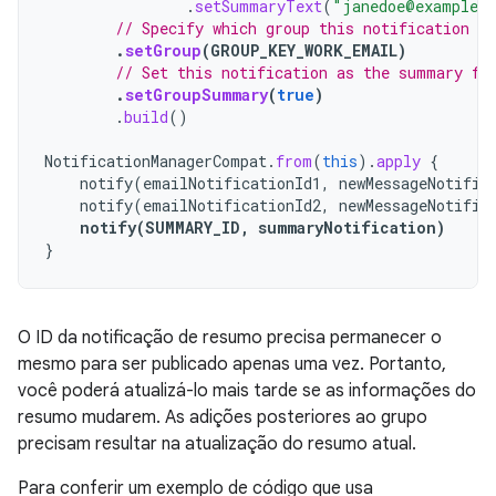
.
setSummaryText
(
"janedoe@example.
// Specify which group this notification be
.
setGroup
(
GROUP_KEY_WORK_EMAIL
)
// Set this notification as the summary fo
.
setGroupSummary
(
true
)
.
build
()
NotificationManagerCompat
.
from
(
this
).
apply
{
notify
(
emailNotificationId1
,
newMessageNotific
notify
(
emailNotificationId2
,
newMessageNotific
notify
(
SUMMARY_ID
,
summaryNotification
)
}
O ID da notificação de resumo precisa permanecer o
mesmo para ser publicado apenas uma vez. Portanto,
você poderá atualizá-lo mais tarde se as informações do
resumo mudarem. As adições posteriores ao grupo
precisam resultar na atualização do resumo atual.
Para conferir um exemplo de código que usa