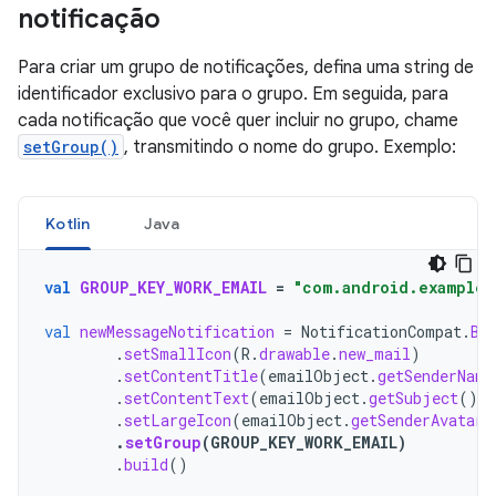
notificação
Para criar um grupo de notificações, defina uma string de
identificador exclusivo para o grupo. Em seguida, para
cada notificação que você quer incluir no grupo, chame
setGroup()
, transmitindo o nome do grupo. Exemplo:
Kotlin
Java
val
GROUP_KEY_WORK_EMAIL
=
"com.android.example.
val
newMessageNotification
=
NotificationCompat
.
Bu
.
setSmallIcon
(
R
.
drawable
.
new_mail
)
.
setContentTitle
(
emailObject
.
getSenderName
.
setContentText
(
emailObject
.
getSubject
())
.
setLargeIcon
(
emailObject
.
getSenderAvatar
(
.
setGroup
(
GROUP_KEY_WORK_EMAIL
)
.
build
()