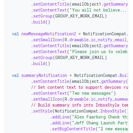
.
setContentTitle
(
emailObject1
.
getSummary
(
.
setContentText
(
"You will not believe..."
)
.
setGroup
(
GROUP_KEY_WORK_EMAIL
)
.
build
()
val
newMessageNotification2
=
NotificationCompat
.
B
.
setSmallIcon
(
R
.
drawable
.
ic_notify_email_s
.
setContentTitle
(
emailObject2
.
getSummary
(
.
setContentText
(
"Please join us to celebra
.
setGroup
(
GROUP_KEY_WORK_EMAIL
)
.
build
()
val
summaryNotification
=
NotificationCompat
.
Build
.
setContentTitle
(
emailObject
.
getSummary
()
// Set content text to support devices run
.
setContentText
(
"Two new messages"
)
.
setSmallIcon
(
R
.
drawable
.
ic_notify_summary
// Build summary info into InboxStyle temp
.
setStyle
(
NotificationCompat
.
InboxStyle
()
.
addLine
(
"Alex Faarborg Check this
.
addLine
(
"Jeff Chang Launch Party"
.
setBigContentTitle
(
"2 new message