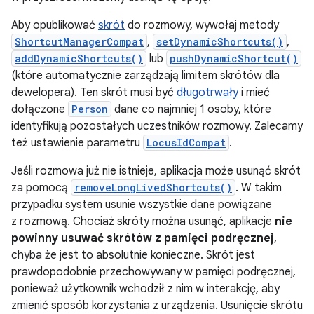
Aby opublikować
skrót
do rozmowy, wywołaj metody
ShortcutManagerCompat
,
setDynamicShortcuts()
,
addDynamicShortcuts()
lub
pushDynamicShortcut()
(które automatycznie zarządzają limitem skrótów dla
dewelopera). Ten skrót musi być
długotrwały
i mieć
dołączone
Person
dane co najmniej 1 osoby, które
identyfikują pozostałych uczestników rozmowy. Zalecamy
też ustawienie parametru
LocusIdCompat
.
Jeśli rozmowa już nie istnieje, aplikacja może usunąć skrót
za pomocą
removeLongLivedShortcuts()
. W takim
przypadku system usunie wszystkie dane powiązane
z rozmową. Chociaż skróty można usunąć, aplikacje
nie
powinny usuwać skrótów z pamięci podręcznej
,
chyba że jest to absolutnie konieczne. Skrót jest
prawdopodobnie przechowywany w pamięci podręcznej,
ponieważ użytkownik wchodził z nim w interakcję, aby
zmienić sposób korzystania z urządzenia. Usunięcie skrótu