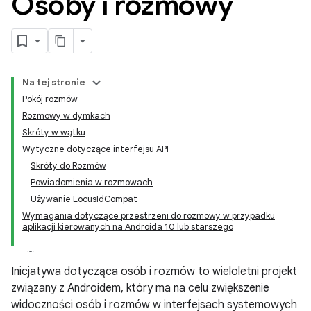
Osoby i rozmowy
Na tej stronie
Pokój rozmów
Rozmowy w dymkach
Skróty w wątku
Wytyczne dotyczące interfejsu API
Skróty do Rozmów
Powiadomienia w rozmowach
Używanie LocusIdCompat
Wymagania dotyczące przestrzeni do rozmowy w przypadku
aplikacji kierowanych na Androida 10 lub starszego
Inicjatywa dotycząca osób i rozmów to wieloletni projekt
związany z Androidem, który ma na celu zwiększenie
widoczności osób i rozmów w interfejsach systemowych