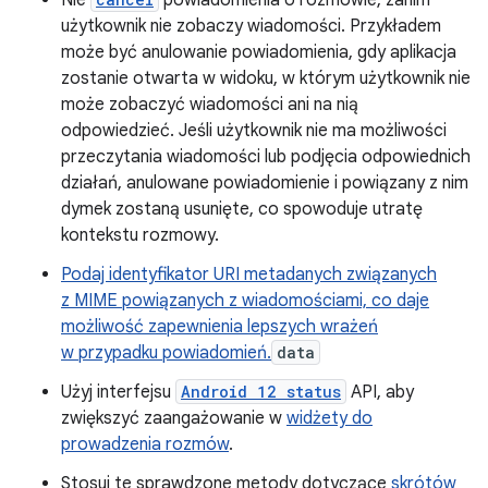
użytkownik nie zobaczy wiadomości. Przykładem
może być anulowanie powiadomienia, gdy aplikacja
zostanie otwarta w widoku, w którym użytkownik nie
może zobaczyć wiadomości ani na nią
odpowiedzieć. Jeśli użytkownik nie ma możliwości
przeczytania wiadomości lub podjęcia odpowiednich
działań, anulowane powiadomienie i powiązany z nim
dymek zostaną usunięte, co spowoduje utratę
kontekstu rozmowy.
Podaj identyfikator URI metadanych związanych
z MIME powiązanych z wiadomościami, co daje
możliwość zapewnienia lepszych wrażeń
w przypadku powiadomień.
data
Użyj interfejsu
Android 12 status
API, aby
zwiększyć zaangażowanie w
widżety do
prowadzenia rozmów
.
Stosuj te sprawdzone metody dotyczące
skrótów