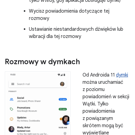
tylko wtedy, gdy aplikacja obsługuje dymki)
Wycisz powiadomienia dotyczące tej
rozmowy
Ustawianie niestandardowych dźwięków lub
wibracji dla tej rozmowy
Rozmowy w dymkach
Od Androida 11
dymki
można uruchamiać
z poziomu
powiadomień w sekcji
Wątki. Tylko
powiadomienia
z powiązanym
skrótem mogą być
wyświetlane