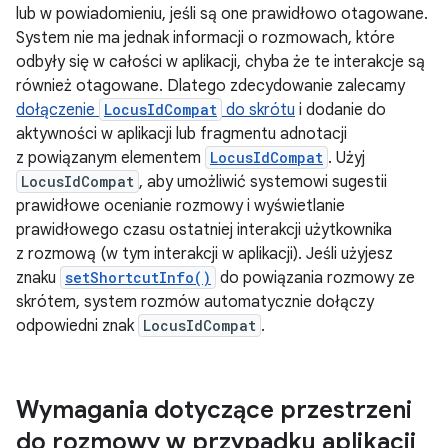
lub w powiadomieniu, jeśli są one prawidłowo otagowane.
System nie ma jednak informacji o rozmowach, które
odbyły się w całości w aplikacji, chyba że te interakcje są
również otagowane. Dlatego zdecydowanie zalecamy
dołączenie
LocusIdCompat
do skrótu
i dodanie do
aktywności w aplikacji lub fragmentu adnotacji
z powiązanym elementem
LocusIdCompat
. Użyj
LocusIdCompat
, aby umożliwić systemowi sugestii
prawidłowe ocenianie rozmowy i wyświetlanie
prawidłowego czasu ostatniej interakcji użytkownika
z rozmową (w tym interakcji w aplikacji). Jeśli użyjesz
znaku
setShortcutInfo()
do powiązania rozmowy ze
skrótem, system rozmów automatycznie dołączy
odpowiedni znak
LocusIdCompat
.
Wymagania dotyczące przestrzeni
do rozmowy w przypadku aplikacji