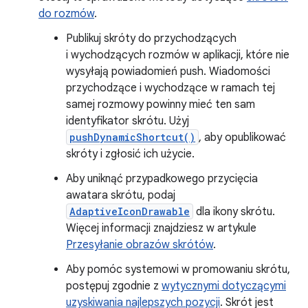
do rozmów
.
Publikuj skróty do przychodzących
i wychodzących rozmów w aplikacji, które nie
wysyłają powiadomień push. Wiadomości
przychodzące i wychodzące w ramach tej
samej rozmowy powinny mieć ten sam
identyfikator skrótu. Użyj
pushDynamicShortcut()
, aby opublikować
skróty i zgłosić ich użycie.
Aby uniknąć przypadkowego przycięcia
awatara skrótu, podaj
AdaptiveIconDrawable
dla ikony skrótu.
Więcej informacji znajdziesz w artykule
Przesyłanie obrazów skrótów
.
Aby pomóc systemowi w promowaniu skrótu,
postępuj zgodnie z
wytycznymi dotyczącymi
uzyskiwania najlepszych pozycji
. Skrót jest