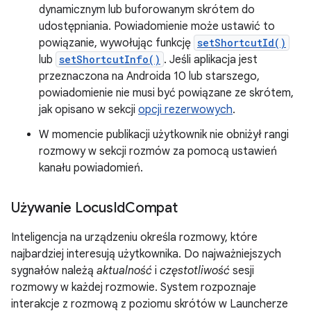
dynamicznym lub buforowanym skrótem do
udostępniania. Powiadomienie może ustawić to
powiązanie, wywołując funkcję
setShortcutId()
lub
setShortcutInfo()
. Jeśli aplikacja jest
przeznaczona na Androida 10 lub starszego,
powiadomienie nie musi być powiązane ze skrótem,
jak opisano w sekcji
opcji rezerwowych
.
W momencie publikacji użytkownik nie obniżył rangi
rozmowy w sekcji rozmów za pomocą ustawień
kanału powiadomień.
Używanie Locus
Id
Compat
Inteligencja na urządzeniu określa rozmowy, które
najbardziej interesują użytkownika. Do najważniejszych
sygnałów należą
aktualność
i
częstotliwość
sesji
rozmowy w każdej rozmowie. System rozpoznaje
interakcje z rozmową z poziomu skrótów w Launcherze