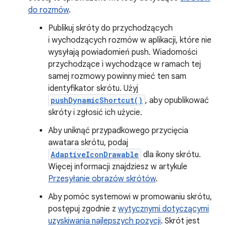
do rozmów
.
Publikuj skróty do przychodzących
i wychodzących rozmów w aplikacji, które nie
wysyłają powiadomień push. Wiadomości
przychodzące i wychodzące w ramach tej
samej rozmowy powinny mieć ten sam
identyfikator skrótu. Użyj
pushDynamicShortcut()
, aby opublikować
skróty i zgłosić ich użycie.
Aby uniknąć przypadkowego przycięcia
awatara skrótu, podaj
AdaptiveIconDrawable
dla ikony skrótu.
Więcej informacji znajdziesz w artykule
Przesyłanie obrazów skrótów
.
Aby pomóc systemowi w promowaniu skrótu,
postępuj zgodnie z
wytycznymi dotyczącymi
uzyskiwania najlepszych pozycji
. Skrót jest