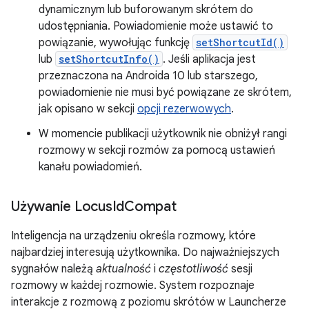
dynamicznym lub buforowanym skrótem do
udostępniania. Powiadomienie może ustawić to
powiązanie, wywołując funkcję
setShortcutId()
lub
setShortcutInfo()
. Jeśli aplikacja jest
przeznaczona na Androida 10 lub starszego,
powiadomienie nie musi być powiązane ze skrótem,
jak opisano w sekcji
opcji rezerwowych
.
W momencie publikacji użytkownik nie obniżył rangi
rozmowy w sekcji rozmów za pomocą ustawień
kanału powiadomień.
Używanie Locus
Id
Compat
Inteligencja na urządzeniu określa rozmowy, które
najbardziej interesują użytkownika. Do najważniejszych
sygnałów należą
aktualność
i
częstotliwość
sesji
rozmowy w każdej rozmowie. System rozpoznaje
interakcje z rozmową z poziomu skrótów w Launcherze