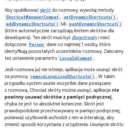
Aby opublikować
skrót
do rozmowy, wywołaj metody
ShortcutManagerCompat
,
setDynamicShortcuts()
,
addDynamicShortcuts()
lub
pushDynamicShortcut()
(które automatycznie zarządzają limitem skrótów dla
dewelopera). Ten skrót musi być
długotrwały
i mieć
dołączone
Person
dane co najmniej 1 osoby, które
identyfikują pozostałych uczestników rozmowy. Zalecamy
też ustawienie parametru
LocusIdCompat
.
Jeśli rozmowa już nie istnieje, aplikacja może usunąć skrót
za pomocą
removeLongLivedShortcuts()
. W takim
przypadku system usunie wszystkie dane powiązane
z rozmową. Chociaż skróty można usunąć, aplikacje
nie
powinny usuwać skrótów z pamięci podręcznej
,
chyba że jest to absolutnie konieczne. Skrót jest
prawdopodobnie przechowywany w pamięci podręcznej,
ponieważ użytkownik wchodził z nim w interakcję, aby
zmienić sposób korzystania z urządzenia. Usunięcie skrótu