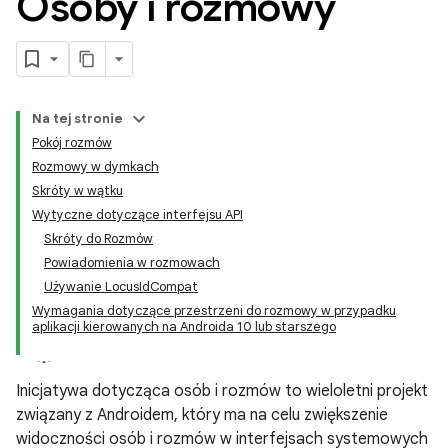
Osoby i rozmowy
Na tej stronie
Pokój rozmów
Rozmowy w dymkach
Skróty w wątku
Wytyczne dotyczące interfejsu API
Skróty do Rozmów
Powiadomienia w rozmowach
Używanie LocusIdCompat
Wymagania dotyczące przestrzeni do rozmowy w przypadku
aplikacji kierowanych na Androida 10 lub starszego
Inicjatywa dotycząca osób i rozmów to wieloletni projekt
związany z Androidem, który ma na celu zwiększenie
widoczności osób i rozmów w interfejsach systemowych