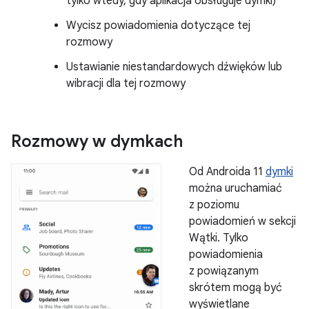
tylko wtedy, gdy aplikacja obsługuje dymki)
Wycisz powiadomienia dotyczące tej
rozmowy
Ustawianie niestandardowych dźwięków lub
wibracji dla tej rozmowy
Rozmowy w dymkach
Od Androida 11
dymki
można uruchamiać
z poziomu
powiadomień w sekcji
Wątki. Tylko
powiadomienia
z powiązanym
skrótem mogą być
wyświetlane