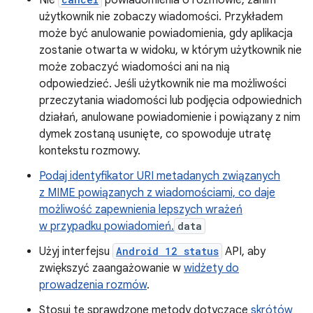
użytkownik nie zobaczy wiadomości. Przykładem
może być anulowanie powiadomienia, gdy aplikacja
zostanie otwarta w widoku, w którym użytkownik nie
może zobaczyć wiadomości ani na nią
odpowiedzieć. Jeśli użytkownik nie ma możliwości
przeczytania wiadomości lub podjęcia odpowiednich
działań, anulowane powiadomienie i powiązany z nim
dymek zostaną usunięte, co spowoduje utratę
kontekstu rozmowy.
Podaj identyfikator URI metadanych związanych
z MIME powiązanych z wiadomościami, co daje
możliwość zapewnienia lepszych wrażeń
w przypadku powiadomień.
data
Użyj interfejsu
Android 12 status
API, aby
zwiększyć zaangażowanie w
widżety do
prowadzenia rozmów
.
Stosuj te sprawdzone metody dotyczące
skrótów