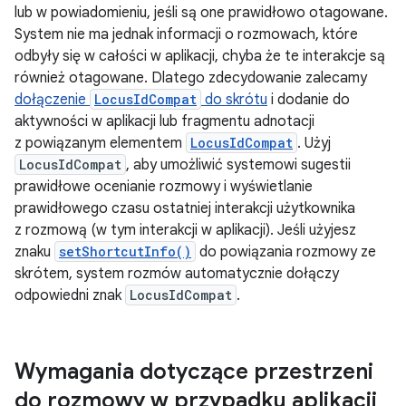
lub w powiadomieniu, jeśli są one prawidłowo otagowane.
System nie ma jednak informacji o rozmowach, które
odbyły się w całości w aplikacji, chyba że te interakcje są
również otagowane. Dlatego zdecydowanie zalecamy
dołączenie
LocusIdCompat
do skrótu
i dodanie do
aktywności w aplikacji lub fragmentu adnotacji
z powiązanym elementem
LocusIdCompat
. Użyj
LocusIdCompat
, aby umożliwić systemowi sugestii
prawidłowe ocenianie rozmowy i wyświetlanie
prawidłowego czasu ostatniej interakcji użytkownika
z rozmową (w tym interakcji w aplikacji). Jeśli użyjesz
znaku
setShortcutInfo()
do powiązania rozmowy ze
skrótem, system rozmów automatycznie dołączy
odpowiedni znak
LocusIdCompat
.
Wymagania dotyczące przestrzeni
do rozmowy w przypadku aplikacji