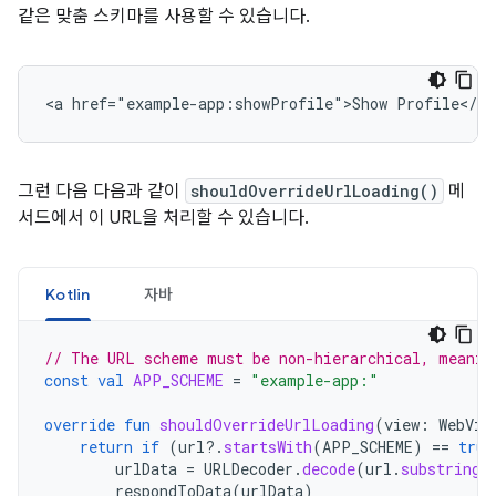
같은 맞춤 스키마를 사용할 수 있습니다.
그런 다음 다음과 같이
shouldOverrideUrlLoading()
메
서드에서 이 URL을 처리할 수 있습니다.
Kotlin
자바
// The URL scheme must be non-hierarchical, meanin
const
val
APP_SCHEME
=
"example-app:"
override
fun
shouldOverrideUrlLoading
(
view
:
WebVie
return
if
(
url
?.
startsWith
(
APP_SCHEME
)
==
true
urlData
=
URLDecoder
.
decode
(
url
.
substring
(
respondToData
(
urlData
)