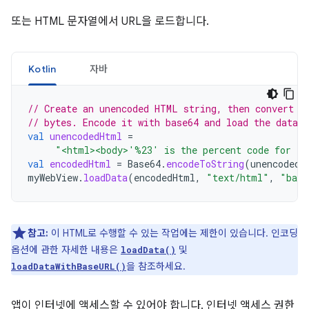
또는 HTML 문자열에서 URL을 로드합니다.
Kotlin
자바
// Create an unencoded HTML string, then convert t
// bytes. Encode it with base64 and load the data.
val
unencodedHtml
=
"<html><body>'%23' is the percent code for ‘#
val
encodedHtml
=
Base64
.
encodeToString
(
unencodedH
myWebView
.
loadData
(
encodedHtml
,
"text/html"
,
"base
참고:
이 HTML로 수행할 수 있는 작업에는 제한이 있습니다. 인코딩
옵션에 관한 자세한 내용은
및
loadData()
을 참조하세요.
loadDataWithBaseURL()
앱이 인터넷에 액세스할 수 있어야 합니다. 인터넷 액세스 권한