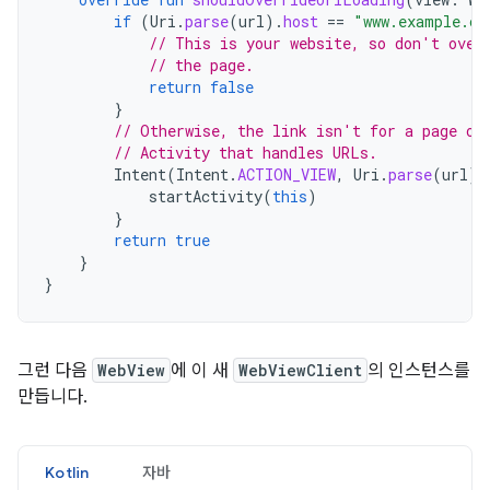
if
(
Uri
.
parse
(
url
).
host
==
"www.example.co
// This is your website, so don't over
// the page.
return
false
}
// Otherwise, the link isn't for a page on
// Activity that handles URLs.
Intent
(
Intent
.
ACTION_VIEW
,
Uri
.
parse
(
url
))
startActivity
(
this
)
}
return
true
}
}
그런 다음
WebView
에 이 새
WebViewClient
의 인스턴스를
만듭니다.
Kotlin
자바