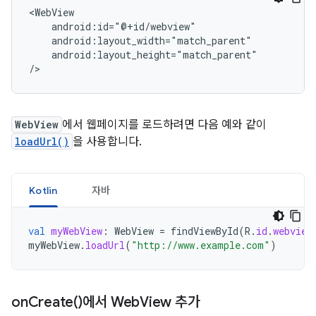
android:layout_height="match_parent"

/>
WebView
에서 웹페이지를 로드하려면 다음 예와 같이
loadUrl()
을 사용합니다.
Kotlin
자바
val
myWebView
:
WebView
=
findViewById
(
R
.
id
.
webview
myWebView
.
loadUrl
(
"http://www.example.com"
)
on
Create(
)에서 Web
View 추가