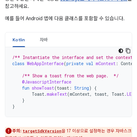
참고하세요.
예를 들어 Android 앱에 다음 클래스를 포함할 수 있습니다.
Kotlin
자바
/** Instantiate the interface and set the context.
class
WebAppInterface
(
private
val
mContext
:
Contex
/** Show a toast from the web page.  */
@JavascriptInterface
fun
showToast
(
toast
:
String
)
{
Toast
.
makeText
(
mContext
,
toast
,
Toast
.
LENG
}
}
주의:
을 17 이상으로 설정하는 경우 자바스크
targetSdkVersion