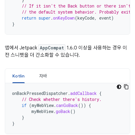
// If it isn't the Back button or there isn't 
// the default system behavior. Probably exit 
return
super
.
onKeyDown
(
keyCode
,
event
)
}
앱에서 Jetpack
AppCompat
1.6.0 이상을 사용하는 경우 이
전 스니펫을 더 간소화할 수 있습니다.
Kotlin
자바
onBackPressedDispatcher
.
addCallback
{
// Check whether there's history.
if
(
myWebView
.
canGoBack
())
{
myWebView
.
goBack
()
}
}