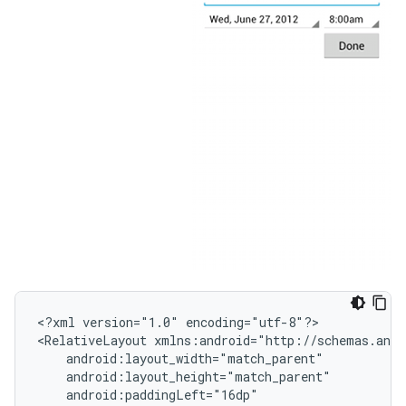
<?xml
version="1.0"
encoding="utf-8"?>

<RelativeLayout