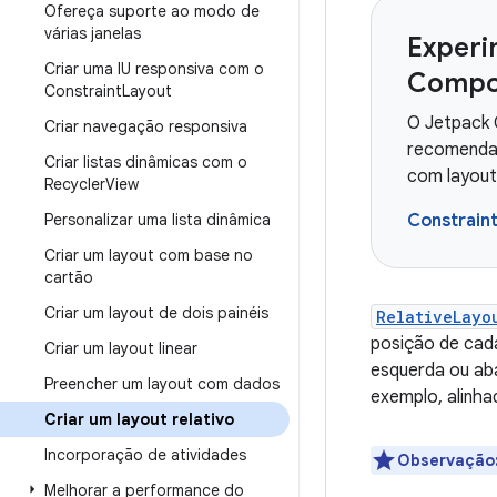
Ofereça suporte ao modo de
várias janelas
Experi
Criar uma IU responsiva com o
Compo
Constraint
Layout
O Jetpack 
Criar navegação responsiva
recomendad
Criar listas dinâmicas com o
com layou
Recycler
View
Personalizar uma lista dinâmica
Constrain
Criar um layout com base no
cartão
Criar um layout de dois painéis
RelativeLayo
posição de cada
Criar um layout linear
esquerda ou aba
Preencher um layout com dados
exemplo, alinha
Criar um layout relativo
Incorporação de atividades
Observação
Melhorar a performance do