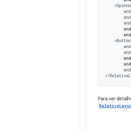
an
an
an
an
and
</RelativeL
Para ver detalh
RelativeLayo