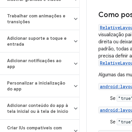
Como posi
Trabalhar com animações e
transições
RelativeLayo
visualização pa
Adicionar suporte a toque e
direita ou deix
entrada
padrão, todas a
precisa definir
Adicionar notificações ao
RelativeLayo
app
Algumas das mui
Personalizar a inicialização
android:layo
do app
Se
"true
Adicionar conteúdo do app à
android:layo
tela inicial ou à tela de início
Se
"true
Criar IUs compatíveis com