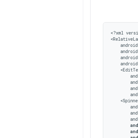
<?xml
vers
<RelativeLa
android
and
an
an
an