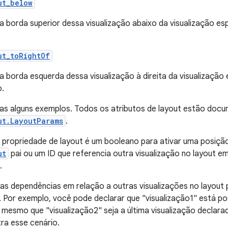
ut_below
 a borda superior dessa visualização abaixo da visualização e
ut_toRightOf
a borda esquerda dessa visualização à direita da visualizaçã
o.
as alguns exemplos. Todos os atributos de layout estão do
ut.LayoutParams
.
 propriedade de layout é um booleano para ativar uma posiçã
ut
pai ou um ID que referencia outra visualização no layout e
.
 as dependências em relação a outras visualizações no layou
 Por exemplo, você pode declarar que "visualização1" está po
, mesmo que "visualização2" seja a última visualização declara
ra esse cenário.