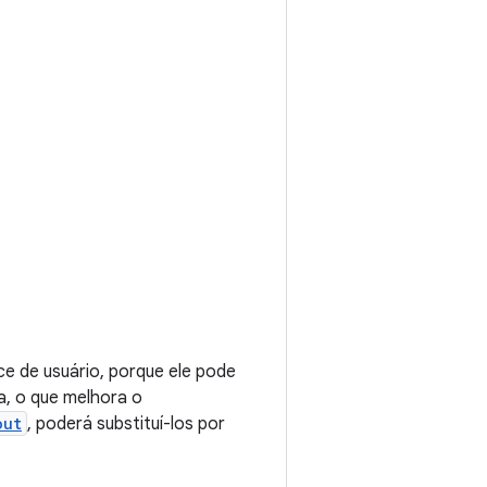
ace de usuário, porque ele pode
na, o que melhora o
out
, poderá substituí-los por