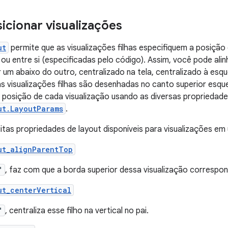
cionar visualizações
ut
permite que as visualizações filhas especifiquem a posição
i ou entre si (especificadas pelo código). Assim, você pode ali
ar um abaixo do outro, centralizado na tela, centralizado à esq
s visualizações filhas são desenhadas no canto superior esqu
 a posição de cada visualização usando as diversas propriedade
ut.LayoutParams
.
tas propriedades de layout disponíveis para visualizações e
ut_alignParentTop
"
, faz com que a borda superior dessa visualização correspon
ut_centerVertical
"
, centraliza esse filho na vertical no pai.