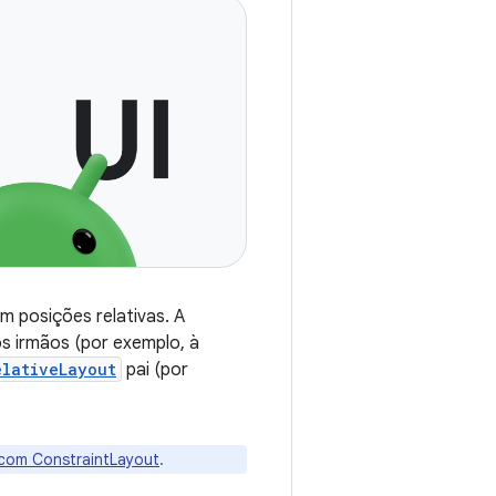
em posições relativas. A
os irmãos (por exemplo, à
elativeLayout
pai (por
 com ConstraintLayout
.