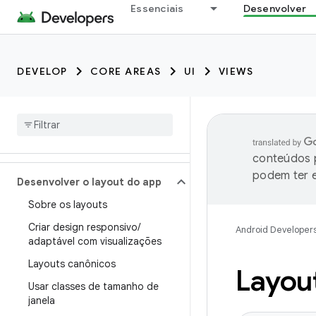
Essenciais
Desenvolver
DEVELOP
CORE AREAS
UI
VIEWS
conteúdos p
podem ter e
Desenvolver o layout do app
Sobre os layouts
Criar design responsivo
/
Android Developer
adaptável com visualizações
Layouts canônicos
Layout
Usar classes de tamanho de
janela