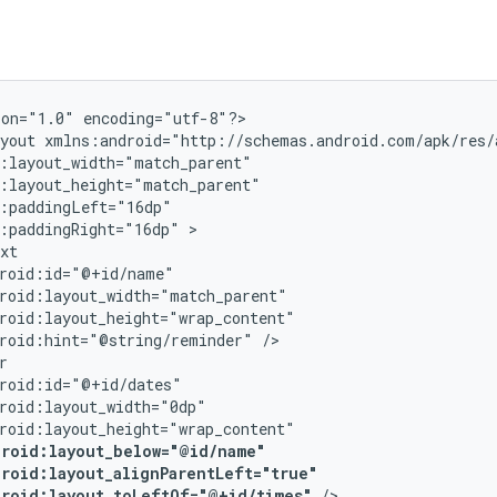
ion="1.0"
encoding="utf-8"?>

yout
:paddingRight="16dp"
roid:hint="@string/reminder"
droid:layout_below="@id/name"
droid:layout_alignParentLeft="true"
droid:layout_toLeftOf="@+id/times"