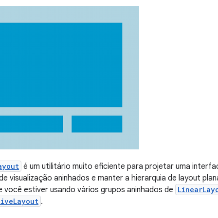
ayout
é um utilitário muito eficiente para projetar uma interf
 de visualização aninhados e manter a hierarquia de layout pla
 você estiver usando vários grupos aninhados de
LinearLay
tiveLayout
.