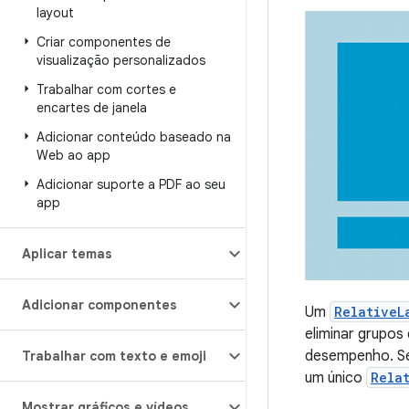
layout
Criar componentes de
visualização personalizados
Trabalhar com cortes e
encartes de janela
Adicionar conteúdo baseado na
Web ao app
Adicionar suporte a PDF ao seu
app
Aplicar temas
Adicionar componentes
Um
RelativeL
eliminar grupos
desempenho. Se
Trabalhar com texto e emoji
um único
Rela
Mostrar gráficos e vídeos