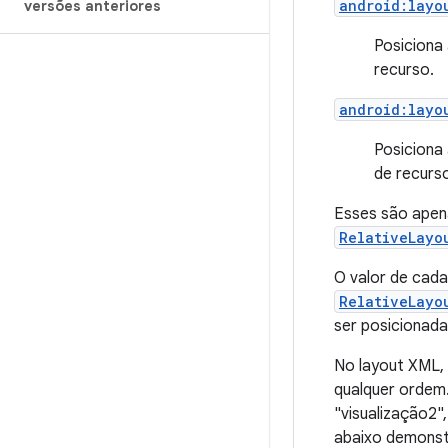
android:layo
versões anteriores
Posiciona
recurso.
android:layo
Posiciona 
de recurs
Esses são apen
RelativeLayo
O valor de cada
RelativeLayo
ser posicionada
No layout XML,
qualquer ordem.
"visualização2"
abaixo demonst