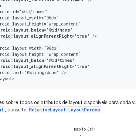
droid:layout_below="@id/name"
droid:layout_alignParentRight="true"
droid:layout_below="@id/times"
droid:layout_alignParentRight="true"
roid:text="@string/done"
/>

ayout>
es sobre todos os atributos de layout disponíveis para cada vi
ut
, consulte
RelativeLayout.LayoutParams
.
Isso foi útil?