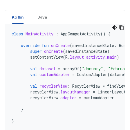
Kotlin
Java
class
MainActivity
:
AppCompatActivity
()
{
override
fun
onCreate
(
savedInstanceState
:
Bund
super
.
onCreate
(
savedInstanceState
)
setContentView
(
R
.
layout
.
activity_main
)
val
dataset
=
arrayOf
(
"January"
,
"February
val
customAdapter
=
CustomAdapter
(
dataset
)
val
recyclerView
:
RecyclerView
=
findViewB
recyclerView
.
layoutManager
=
LinearLayoutM
recyclerView
.
adapter
=
customAdapter
}
}