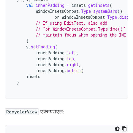
val
innerPadding
=
insets
.
getInsets
(
WindowInsetsCompat
.
Type
.
systemBars
()
or
WindowInsetsCompat
.
Type
.
displ
// If using EditText, also add
// "or WindowInsetsCompat.Type.ime()" to
// maintain focus when opening the IME
)
v
.
setPadding
(
innerPadding
.
left
,
innerPadding
.
top
,
innerPadding
.
right
,
innerPadding
.
bottom
)
insets
}
RecyclerView
एक्सएमएल: