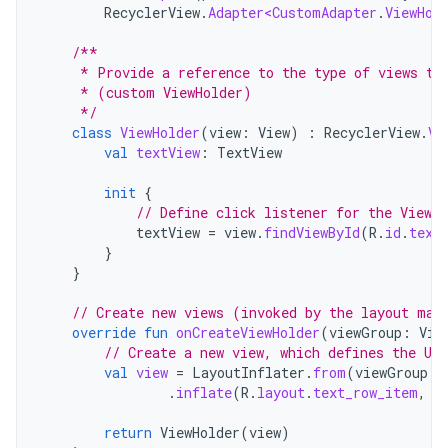
RecyclerView
.
Adapter<CustomAdapter
.
ViewHol
/**
     * Provide a reference to the type of views th
     * (custom ViewHolder)
     */
class
ViewHolder
(
view
:
View
)
:
RecyclerView
.
Vi
val
textView
:
TextView
init
{
// Define click listener for the ViewH
textView
=
view
.
findViewById
(
R
.
id
.
text
}
}
// Create new views (invoked by the layout man
override
fun
onCreateViewHolder
(
viewGroup
:
Vie
// Create a new view, which defines the UI
val
view
=
LayoutInflater
.
from
(
viewGroup
.
c
.
inflate
(
R
.
layout
.
text_row_item
,
v
return
ViewHolder
(
view
)