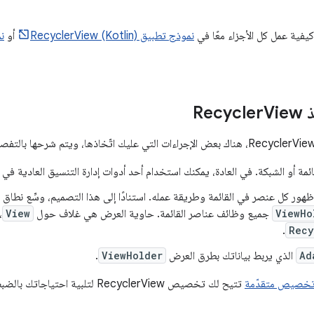
كيفية عمل كل الأجزاء معًا في
نموذج تطبيق RecyclerView (Kotlin)
أو
نمو
Re
View
مة أو الشبكة. في العادة، يمكنك استخدام أحد أدوات إدارة التنسيق العادية في مكتبة erView
هور كل عنصر في القائمة وطريقة عمله. استنادًا إلى هذا التصميم، وسِّع نطاق 
ViewHo
جميع وظائف عناصر القائمة. حاوية العرض هي غلاف حول
View
،
.
Recy
Ad
الذي يربط بياناتك بطرق العرض
ViewHolder
.
تخصيص متقدّمة
تتيح لك تخصيص RecyclerView لتلبية احتياجاتك بالضبط.