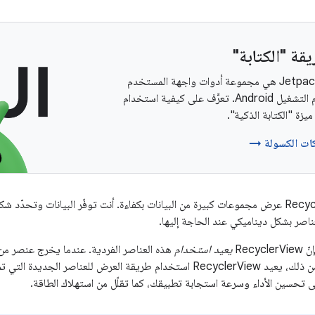
قة "الكتابة"
‫Jetpack Compose هي مجموعة أدوات واجهة المستخدم
المقترَحة لنظام التشغيل Android. تعرَّف على كيفية استخدام
يزة "الكتابة الذكية".
كات الكسولة →
تسهّل أداة RecyclerView عرض مجموعات كبيرة من البيانات بكفاءة. أنت توفّر البيانات و
Recy
يعيد استخدام
طريقة عرضه. بدلاً من ذلك، يعيد RecyclerView استخدام طريقة العرض للعناص