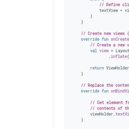
// Define cl
textView
=
v
}
}
// Create new views 
override
fun
onCreat
// Create a new 
val
view
=
Layou
.
inflate
return
ViewHolde
}
// Replace the conte
override
fun
onBindV
// Get element f
// contents of t
viewHolder
.
textV
}