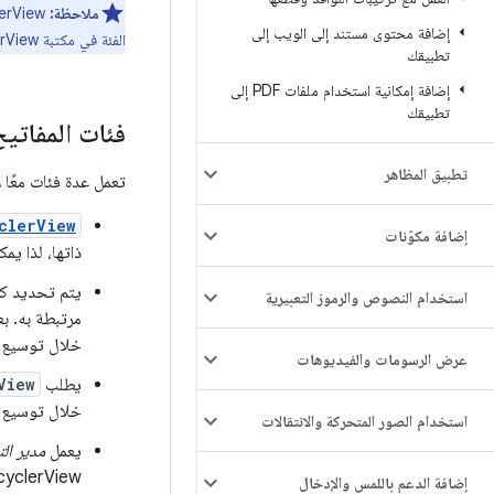
ملاحظة:
‏RecyclerView هو اسم كل من الفئة والمكتبة التي تحتوي عليها. في هذه الصفحة، يشير
إضافة محتوى مستند إلى الويب إلى
الفئة في مكتبة RecyclerView.
تطبيقك
إضافة إمكانية استخدام ملفات PDF إلى
تطبيقك
فئات المفاتي
تطبيق المظاهر
تعمل عدة فئات معًا ل
clerView
إضافة مكوّنات
ذاتها، لذا يم
يتم تحديد ك
استخدام النصوص والرموز التعبيرية
مرتبطة به. ب
خلال توسيع
عرض الرسومات والفيديوهات
يطلب
View
خلال توسيع
استخدام الصور المتحركة والانتقالات
يعمل
مدير ال
RecyclerView، أو يمكنك تحديد أداة خاصة بك. تستند جميع أدوات إد
إضافة الدعم باللمس والإدخال