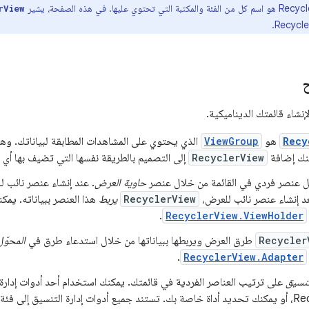
rView
ح
إنشاء قائمتك الديناميكية.
Recy
هو
ViewGroup
الذي يحتوي على المشاهدات المطابقة لبياناتك. و
كنك إضافة
RecyclerView
إلى التصميم بالطريقة نفسها التي تضيف بها أي
ل عنصر فردي في القائمة من خلال عنصر
حاوية العرض
. عند إنشاء عنصر نائب ل
عد إنشاء عنصر نائب للعرض،
RecyclerView
يربط
هذا العنصر ببياناته. يم
.
RecyclerView.ViewHolder
Recycler
طرق العرض ويربطها ببياناتها من خلال استدعاء طرق في
المحوّل
.
RecyclerView.Adapter
تنسيق
على ترتيب العناصر الفردية في قائمتك. يمكنك استخدام أحد أدوات إدارة ا
ارة التنسيق إلى فئة