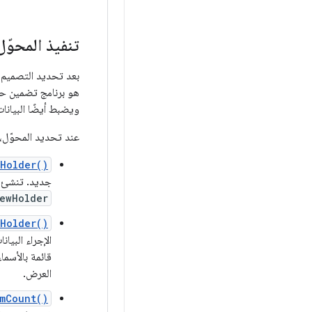
تنفيذ المحوّ
بعد تحديد التصميم،
هو برنامج تضمين 
ويضبط أيضًا البيان
عند تحديد المحوّل،
Holder()
جديد. تنشئ 
ewHolder
Holder()
الإجراء البي
قائمة بالأسم
العرض.
mCount()