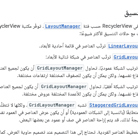
نسيق
ب فئة
LayoutManager
مع حالات التنسيق الأكثر شيوعًا:
LinearLayou
ترتّب العناصر في قائمة أحادية الأبعاد.
GridLayou
ترتّب العناصر في شبكة ثنائية الأبعاد:
 ترتيب الشبكة عموديًا، تحاول
GridLayoutManager
أن يكون لجميع الع
فاع نفسهما، ولكن يمكن أن يكون للصفوف المختلفة ارتفاعات مختلفة.
 ترتيب الشبكة أفقيًا، تحاول
GridLayoutManager
أن يكون لجميع العناص
فاع نفسهما، ولكن يمكن أن يكون للأعمدة المختلفة عروض مختلفة.
StaggeredGridLayou
تشبه
GridLayoutManager
، ولكنّها لا تتط
ابقًا (بالنسبة إلى الشبكات العمودية) أو أن يكون عرض العناصر في العمود نفسه
تيجةً لذلك، قد يتم إزاحة العناصر في صف أو عمود عن بعضها البعض.
خطيط العناصر الفردية. تحتاج إلى هذا التصميم عند تصميم حاوية العرض، كما 