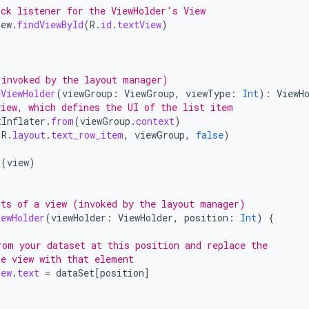
ick listener for the ViewHolder's View
iew
.
findViewById
(
R
.
id
.
textView
)
(invoked by the layout manager)
eViewHolder
(
viewGroup
:
ViewGroup
,
viewType
:
Int
):
ViewH
view, which defines the UI of the list item
tInflater
.
from
(
viewGroup
.
context
)
(
R
.
layout
.
text_row_item
,
viewGroup
,
false
)
r
(
view
)
nts of a view (invoked by the layout manager)
iewHolder
(
viewHolder
:
ViewHolder
,
position
:
Int
)
{
rom your dataset at this position and replace the
he view with that element
iew
.
text
=
dataSet
[
position
]