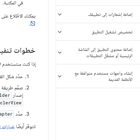
في المكتبة.
إضافة إشعارات إلى تطبيقك
يمكنك الاطّلاع على 
.
تخصيص تشغيل التطبيق
خطوات تنفيذ cycler
إضافة محتوى التطبيق إلى الشاشة
الرئيسية أو مشغّل التطبيقات
إذا كنت ستستخدم RecyclerView، هناك بعض الإجراءات التي عليك اتّخاذها، ويتم شرحها بالتفصيل في الأقسام التالية.
إنشاء واجهات مستخدم متوافقة مع
حدِّد شكل القائ
الأنظمة القديمة
صمِّم طريقة ظ
إصدار
lder
clerView
حدِّد
apter
تتوفّر أيضًا
خيارات 