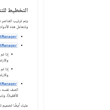
التخطيط للت
يتم ترتيب العناصر في RecyclerView حس
وتتعامل هذه الأدوات 
tManager
tManager
إذا تم
والارت
إذا تم
والارت
tManager
الصف نفسه متط
الأفقية). ون
عليك أيضًا تصميم ت