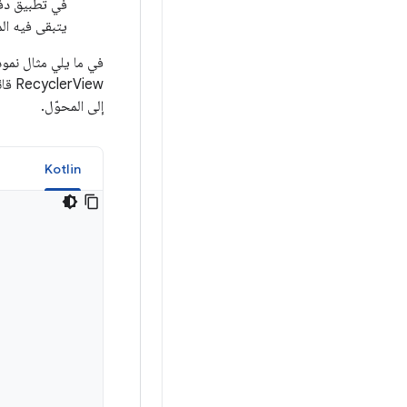
يتبقى فيه الم
في ما يلي مثال نم
RecyclerView قائمة بسيطة من عناصر نصية. يتم تمرير مصفوفة من السلاسل النصية التي تحتوي على النص لعناصر
إلى المحوّل.
a
Kotlin