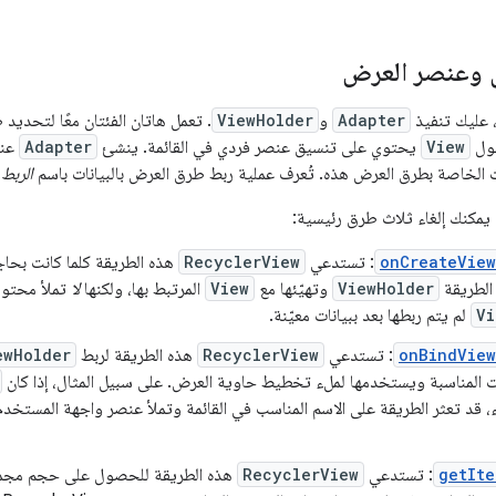
ل وعنصر العرض
 عليك تنفيذ
Adapter
و
ViewHolder
. تعمل هاتان الفئتان معًا لتحديد
حول
View
يحتوي على تنسيق عنصر فردي في القائمة. ينشئ
Adapter
عن
ات الخاصة بطرق العرض هذه. تُعرف عملية ربط طرق العرض بالبيانات باسم
الربط
.
 يمكنك إلغاء ثلاث طرق رئيسية:
onCreateView
: تستدعي
RecyclerView
هذه الطريقة كلما كانت بحاج
الطريقة
ViewHolder
وتهيّئها مع
View
المرتبط بها، ولكنها
لا
تملأ محتويا
Vi
لم يتم ربطها بعد ببيانات معيّنة.
onBindView
: تستدعي
RecyclerView
هذه الطريقة لربط
ewHolder
انات المناسبة ويستخدمها لملء تخطيط حاوية العرض. على سبيل المثال، إذا كان
اء، قد تعثر الطريقة على الاسم المناسب في القائمة وتملأ عنصر واجهة المستخد
getIte
: تستدعي
RecyclerView
هذه الطريقة للحصول على حجم مجموعة