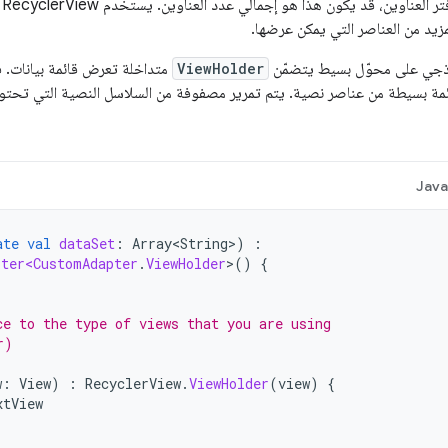
في
زيد من العناصر التي يمكن عرضها.
وذجي على محوّل بسيط يتضمّن
ViewHolder
متداخلة تعرض قائمة بيانات. 
Jav
ate
val
dataSet
:
Array<String>
)
:
pter<CustomAdapter
.
ViewHolder
>
()
{
ce to the type of views that you are using
r)
w
:
View
)
:
RecyclerView
.
ViewHolder
(
view
)
{
xtView