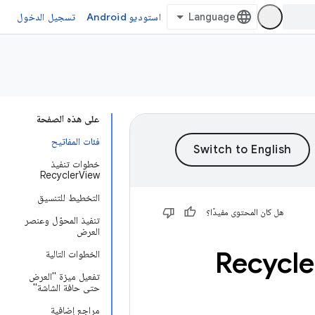
استوديو Android
تسجيل الدخول
على هذه الصفحة
فئات المفاتيح
خطوات تنفيذ
RecyclerView
التخطيط للتنسيق
هل كان المحتوى مفيدًا؟
تنفيذ المحوّل وعنصر
العرض
الخطوات التالية
تفعيل ميزة "العرض
حتى حافة الشاشة"
مراجع إضافية