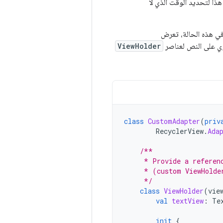
 تطبيق دفتر العناوين، قد يكون هذا هو إجمالي عدد العناوين. يستخدم RecyclerView هذا لتحديد الوقت الذي لا
في هذه الحالة، تعرض
ViewHolder
class
CustomAdapter
(
priv
RecyclerView
.
Ada
/**
     * Provide a referen
     * (custom ViewHolde
     */
class
ViewHolder
(
vie
val
textView
:
Te
init
{