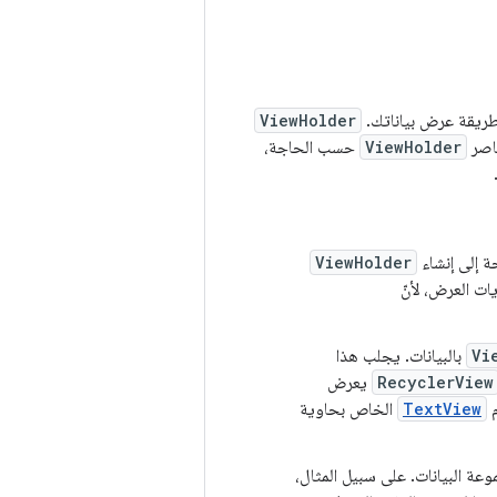
 طريقة عرض بياناتك.
ViewHolder
اصر
ViewHolder
حسب الحاجة،
ة إلى إنشاء
ViewHolder
ت العرض، لأنّ
Vi
بالبيانات. يجلب هذا
RecyclerView
يعرض
م
TextView
الخاص بحاوية
 البيانات. على سبيل المثال،