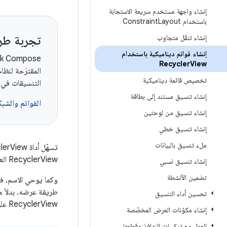
إنشاء واجهة مستخدم سريعة الاستجابة
باستخدام Constraint
Layout
إنشاء تنقّل متجاوب
تجربة طري
إنشاء قوائم ديناميكية باستخدام
Recycler
View
تخصيص قائمة ديناميكية
التنسيقات في م
إنشاء تنسيق مستند إلى بطاقة
القوائم والشب
إنشاء تنسيق من لوحتين
إنشاء تنسيق خطي
ملء تنسيق بالبيانات
RecyclerView العناصر بشكل ديناميكي عند الحاجة إليها.
إنشاء تنسيق نسبي
تضمين الأنشطة
وكما يوحي الاسم، فإنّ clerView
تحسين أداء التنسيق
RecyclerView على تحسين الأداء وسرعة استجابة تطبيقك، كما تقلّل من استهلاك الطاقة.
إنشاء مكوّنات العرض المخصّصة
العمل مع تركيبات النوافذ وقطعها