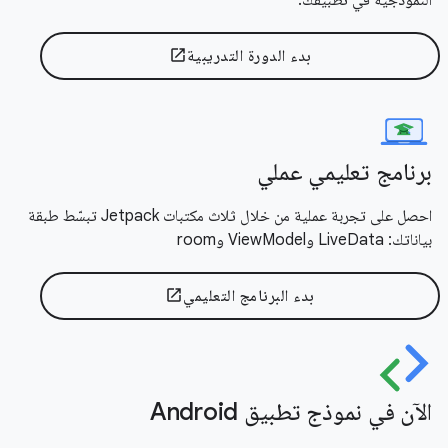
بدء الدورة التدريبية
open_in_new
برنامج تعليمي عملي
احصل على تجربة عملية من خلال ثلاث مكتبات Jetpack تبسّط طبقة
بياناتك: LiveData وViewModel وroom
بدء البرنامج التعليمي
open_in_new
الآن في نموذج تطبيق Android