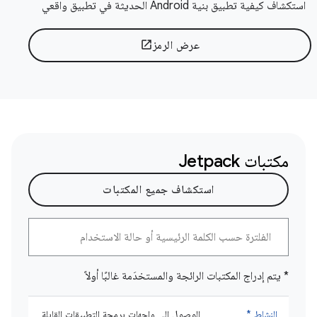
استكشاف كيفية تطبيق بنية Android الحديثة في تطبيق واقعي
عرض الرمز
open_in_new
مكتبات Jetpack
استكشاف جميع المكتبات
* يتم إدراج المكتبات الرائجة والمستخدَمة غالبًا أولاً
النشاط *
الوصول إلى واجهات برمجة التطبيقات القابلة