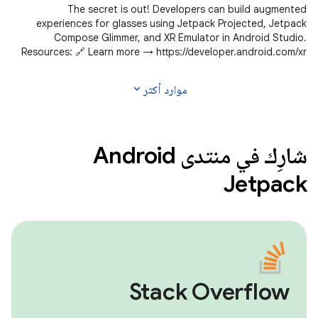
The secret is out! Developers can build augmented
experiences for glasses using Jetpack Projected, Jetpack
Compose Glimmer, and XR Emulator in Android Studio.
Resources: 🔗 Learn more → https://developer.android.com/xr
Subscribe to Android Developers
expand_more
موارد أكثر
شارِك في منتدى Android
Jetpack
Stack Overflow