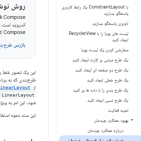
روش نوشت
با Constraint
Layout یک رابط کاربری
پاسخگو بسازید
ناوبری پاسخگو بسازید
اندروید است. ی
Compose کار کنید.
لیست های پویا را با Recycler
View
ایجاد کنید
بازرس طرح‌بندی در e
سفارشی کردن یک لیست پویا
یک طرح مبتنی بر کارت ایجاد کنید
یک طرح دو صفحه ای ایجاد کنید
این یک تصور غلط رای
طرح‌بندی که به برنام
یک طرح خطی ایجاد کنید
از
LinearLayout
یک طرح بندی را با داده ها پر کنید
LinearLayout
ک
یک طرح نسبی ایجاد کنید
شود. این امر به ویژ
تعبیه فعالیت
این سند نحوه استفاد
بهبود عملکرد چیدمان
درباره عملکرد چیدمان
بهینه سازی سلسله مراتب چیدمان