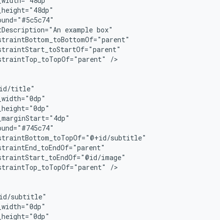
tDescription="An
example
straintTop_toTopOf="parent"
/>

straintTop_toTopOf="parent"
/>
