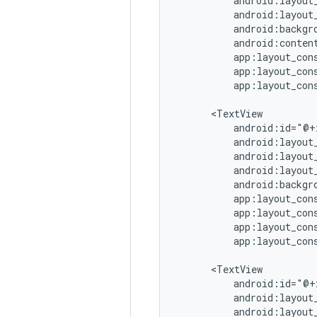
android:conten
app:layout_con
app:layout_con