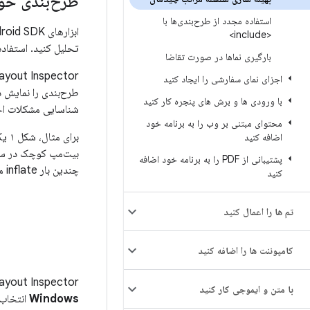
طرح‌بندی خود
استفاده مجدد از طرح‌بندی‌ها با
ابزارهای Android SDK شامل ابزار
<include>
تحلیل کنید. استفاده 
بارگیری نماها در صورت تقاضا
اجزای نمای سفارشی را ایجاد کنید
طرح‌بندی را نمایش د
با ورودی ها و برش های پنجره کار کنید
شناسایی مشکلات احت
محتوای مبتنی بر وب را به برنامه خود
برای مثال، شکل ۱ یک طرح‌بندی را نشان می‌دهد که به عنوان یک آیتم در
اضافه کنید
بیت‌مپ کوچک در سمت
پشتیبانی از PDF را به برنامه خود اضافه
چندین بار inflate می‌شوند، بسیار مهم است، زیرا مزایای عملکرد چند برابر می‌شود.
کنید
تم ها را اعمال کنید
کامپوننت ها را اضافه کنید
Layout Inspector فهرستی از دستگاه‌های موجود و اجزای در حال اجرای آنها را نشان می‌دهد. قطعه مورد نظر خود
با متن و ایموجی کار کنید
Windows
انتخاب 