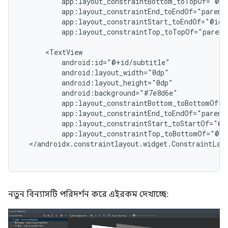
app:layout_constraintTop_toTopOf="parent
app:layout_constraintTop_toBottomOf="@+i
নতুন বিন্যাসটি পরিদর্শন করে এইরকম দেখাচ্ছে: