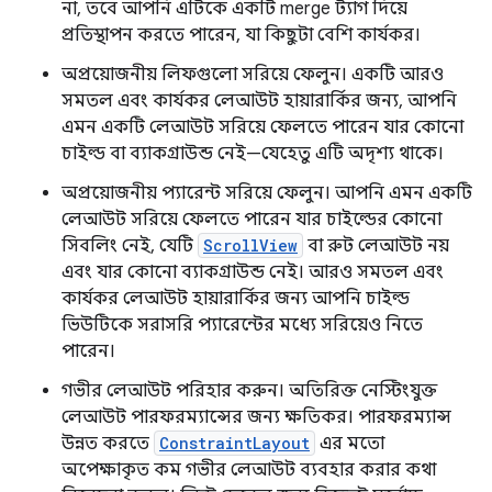
না, তবে আপনি এটিকে একটি merge ট্যাগ দিয়ে
প্রতিস্থাপন করতে পারেন, যা কিছুটা বেশি কার্যকর।
অপ্রয়োজনীয় লিফগুলো সরিয়ে ফেলুন। একটি আরও
সমতল এবং কার্যকর লেআউট হায়ারার্কির জন্য, আপনি
এমন একটি লেআউট সরিয়ে ফেলতে পারেন যার কোনো
চাইল্ড বা ব্যাকগ্রাউন্ড নেই—যেহেতু এটি অদৃশ্য থাকে।
অপ্রয়োজনীয় প্যারেন্ট সরিয়ে ফেলুন। আপনি এমন একটি
লেআউট সরিয়ে ফেলতে পারেন যার চাইল্ডের কোনো
সিবলিং নেই, যেটি
ScrollView
বা রুট লেআউট নয়
এবং যার কোনো ব্যাকগ্রাউন্ড নেই। আরও সমতল এবং
কার্যকর লেআউট হায়ারার্কির জন্য আপনি চাইল্ড
ভিউটিকে সরাসরি প্যারেন্টের মধ্যে সরিয়েও নিতে
পারেন।
গভীর লেআউট পরিহার করুন। অতিরিক্ত নেস্টিংযুক্ত
লেআউট পারফরম্যান্সের জন্য ক্ষতিকর। পারফরম্যান্স
উন্নত করতে
ConstraintLayout
এর মতো
অপেক্ষাকৃত কম গভীর লেআউট ব্যবহার করার কথা