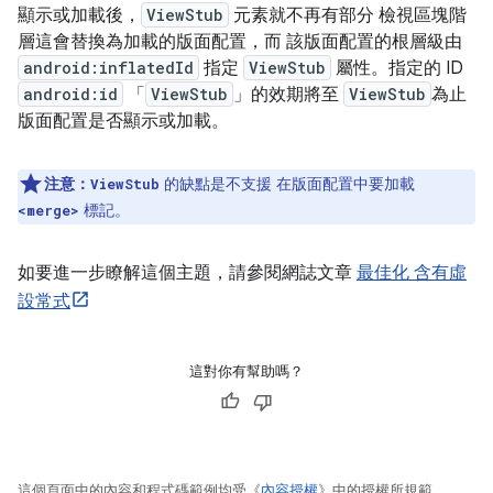
顯示或加載後，
ViewStub
元素就不再有部分 檢視區塊階
層這會替換為加載的版面配置，而 該版面配置的根層級由
android:inflatedId
指定
ViewStub
屬性。指定的 ID
android:id
「
ViewStub
」的效期將至
ViewStub
為止
版面配置是否顯示或加載。
注意：
的缺點是不支援 在版面配置中要加載
ViewStub
標記。
<merge>
如要進一步瞭解這個主題，請參閱網誌文章
最佳化 含有虛
設常式
這對你有幫助嗎？
這個頁面中的內容和程式碼範例均受《
內容授權
》中的授權所規範。