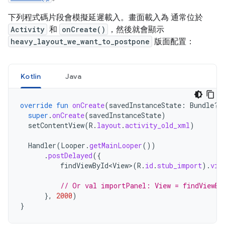
下列程式碼片段會模擬延遲載入。畫面載入為 通常位於
Activity
和
onCreate()
，然後就會顯示
heavy_layout_we_want_to_postpone
版面配置：
Kotlin
Java
override
fun
onCreate
(
savedInstanceState
:
Bundle?)
super
.
onCreate
(
savedInstanceState
)
setContentView
(
R
.
layout
.
activity_old_xml
)
Handler
(
Looper
.
getMainLooper
())
.
postDelayed
({
findViewById<View>
(
R
.
id
.
stub_import
).
vis
// Or val importPanel: View = findViewBy
},
2000
)
}