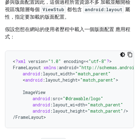
參與版面配置因此，這個過程所需資源不多 加載並離開檢
視區塊階層每個
ViewStub
都包含
android:layout
屬
性，指定要加載的版面配置。
假設您想在網站的使用者歷程中載入一個版面配置 應用程
式：
<
?
xml
version
=
"1.0"
encoding
=
<
"utf-8"
?
>
FrameLayout
xmlns
:
android
=
"http://schemas.android
android
:
layout_width
=
"match_parent"
<
android
:
layout_height
=
"match_parent"
>
ImageView
android
:
src
=
"@drawable/logo"
android
:
layout_wi<dth
=
"match_parent"
android
:
layout_height
=
"match_parent"
/>
/
FrameLayout
>