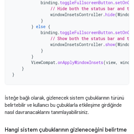
binding
.
toggleFullscreenButton
.
setOnCl
// Hide both the status bar and the
windowInsetsController
.
hide
(
Window
}
}
else
{
binding
.
toggleFullscreenButton
.
setOnCl
// Show both the status bar and the
windowInsetsController
.
show
(
Window
}
}
ViewCompat
.
onApplyWindowInsets
(
view
,
windo
}
}
İsteğe bağlı olarak, gizlenecek sistem çubuklarının türünü
belirtebilir ve kullanıcı bu çubuklarla etkileşime girdiğinde
nasıl davranacaklarını tanımlayabilirsiniz.
Hangi sistem çubuklarının gizleneceğini belirtme