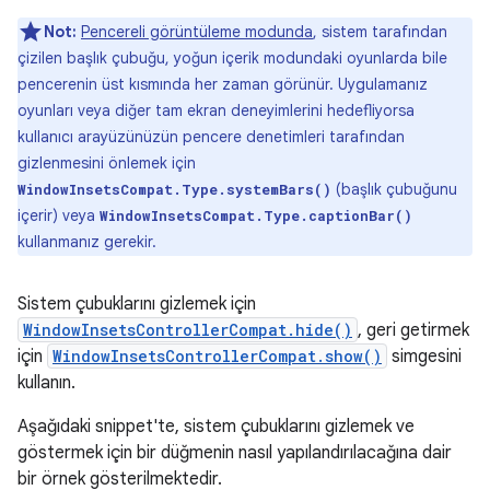
Not:
Pencereli görüntüleme modunda
, sistem tarafından
çizilen başlık çubuğu, yoğun içerik modundaki oyunlarda bile
pencerenin üst kısmında her zaman görünür. Uygulamanız
oyunları veya diğer tam ekran deneyimlerini hedefliyorsa
kullanıcı arayüzünüzün pencere denetimleri tarafından
gizlenmesini önlemek için
(başlık çubuğunu
WindowInsetsCompat.Type.systemBars()
içerir) veya
WindowInsetsCompat.Type.captionBar()
kullanmanız gerekir.
Sistem çubuklarını gizlemek için
WindowInsetsControllerCompat.hide()
, geri getirmek
için
WindowInsetsControllerCompat.show()
simgesini
kullanın.
Aşağıdaki snippet'te, sistem çubuklarını gizlemek ve
göstermek için bir düğmenin nasıl yapılandırılacağına dair
bir örnek gösterilmektedir.