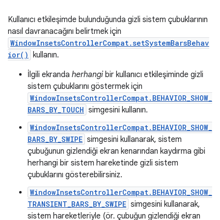
Kullanıcı etkileşimde bulunduğunda gizli sistem çubuklarının
nasıl davranacağını belirtmek için
WindowInsetsControllerCompat.setSystemBarsBehav
ior()
kullanın.
İlgili ekranda
herhangi
bir kullanıcı etkileşiminde gizli
sistem çubuklarını göstermek için
WindowInsetsControllerCompat.BEHAVIOR_SHOW_
BARS_BY_TOUCH
simgesini kullanın.
WindowInsetsControllerCompat.BEHAVIOR_SHOW_
BARS_BY_SWIPE
simgesini kullanarak, sistem
çubuğunun gizlendiği ekran kenarından kaydırma gibi
herhangi bir sistem hareketinde gizli sistem
çubuklarını gösterebilirsiniz.
WindowInsetsControllerCompat.BEHAVIOR_SHOW_
TRANSIENT_BARS_BY_SWIPE
simgesini kullanarak,
sistem hareketleriyle (ör. çubuğun gizlendiği ekran