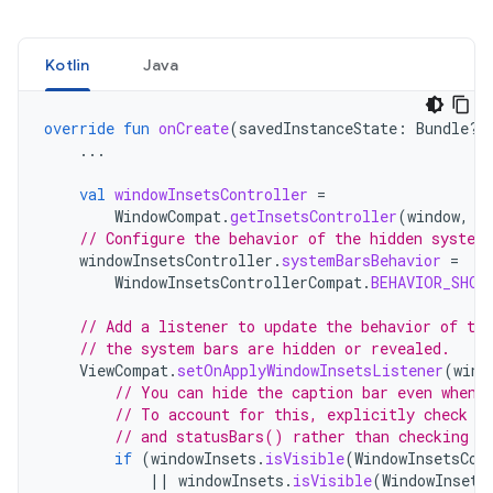
Kotlin
Java
override
fun
onCreate
(
savedInstanceState
:
Bundle?)
...
val
windowInsetsController
=
WindowCompat
.
getInsetsController
(
window
,
w
// Configure the behavior of the hidden system
windowInsetsController
.
systemBarsBehavior
=
WindowInsetsControllerCompat
.
BEHAVIOR_SHOW
// Add a listener to update the behavior of the
// the system bars are hidden or revealed.
ViewCompat
.
setOnApplyWindowInsetsListener
(
wind
// You can hide the caption bar even when 
// To account for this, explicitly check t
// and statusBars() rather than checking t
if
(
windowInsets
.
isVisible
(
WindowInsetsCom
||
windowInsets
.
isVisible
(
WindowInsets