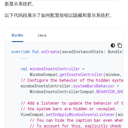
新显示系统栏。
以下代码段展示了如何配置按钮以隐藏和显示系统栏。
Kotlin
Java
override
fun
onCreate
(
savedInstanceState
:
Bundle?)
...
val
windowInsetsController
=
WindowCompat
.
getInsetsController
(
window
,
w
// Configure the behavior of the hidden system
windowInsetsController
.
systemBarsBehavior
=
WindowInsetsControllerCompat
.
BEHAVIOR_SHOW
// Add a listener to update the behavior of the
// the system bars are hidden or revealed.
ViewCompat
.
setOnApplyWindowInsetsListener
(
wind
// You can hide the caption bar even when 
// To account for this, explicitly check t