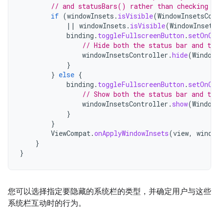
// and statusBars() rather than checking t
if
(
windowInsets
.
isVisible
(
WindowInsetsCom
||
windowInsets
.
isVisible
(
WindowInsets
binding
.
toggleFullscreenButton
.
setOnCl
// Hide both the status bar and the
windowInsetsController
.
hide
(
Window
}
}
else
{
binding
.
toggleFullscreenButton
.
setOnCl
// Show both the status bar and the
windowInsetsController
.
show
(
Window
}
}
ViewCompat
.
onApplyWindowInsets
(
view
,
windo
}
}
您可以选择指定要隐藏的系统栏的类型，并确定用户与这些
系统栏互动时的行为。