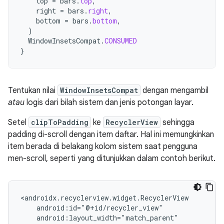
top
=
bars
.
top
,
right
=
bars
.
right
,
bottom
=
bars
.
bottom
,
)
WindowInsetsCompat
.
CONSUMED
}
Tentukan nilai
WindowInsetsCompat
dengan mengambil
atau
logis dari bilah sistem dan jenis potongan layar.
Setel
clipToPadding
ke
RecyclerView
sehingga
padding di-scroll dengan item daftar. Hal ini memungkinkan
item berada di belakang kolom sistem saat pengguna
men-scroll, seperti yang ditunjukkan dalam contoh berikut.
<androidx.recyclerview.widget.RecyclerView

    android:id="@+id/recycler_view"

    android:layout_width="match_parent"
