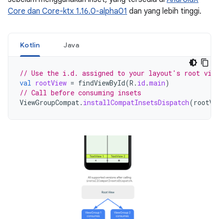
Core dan Core-ktx 1.16.0-alpha01
dan yang lebih tinggi.
Kotlin
Java
// Use the i.d. assigned to your layout's root vie
val
rootView
=
findViewById
(
R
.
id
.
main
)
// Call before consuming insets
ViewGroupCompat
.
installCompatInsetsDispatch
(
rootVi