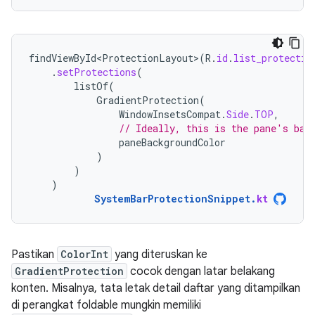
findViewById<ProtectionLayout>
(
R
.
id
.
list_protectio
.
setProtections
(
listOf
(
GradientProtection
(
WindowInsetsCompat
.
Side
.
TOP
,
// Ideally, this is the pane's bac
paneBackgroundColor
)
)
)
SystemBarProtectionSnippet
.
kt
Pastikan
ColorInt
yang diteruskan ke
GradientProtection
cocok dengan latar belakang
konten. Misalnya, tata letak detail daftar yang ditampilkan
di perangkat foldable mungkin memiliki