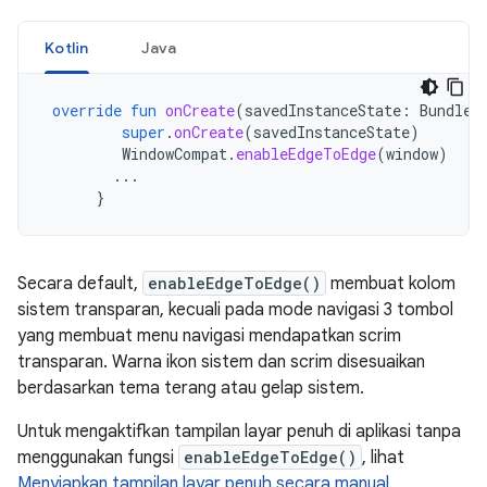
Kotlin
Java
override
fun
onCreate
(
savedInstanceState
:
Bundle?
super
.
onCreate
(
savedInstanceState
)
WindowCompat
.
enableEdgeToEdge
(
window
)
...
}
Secara default,
enableEdgeToEdge()
membuat kolom
sistem transparan, kecuali pada mode navigasi 3 tombol
yang membuat menu navigasi mendapatkan scrim
transparan. Warna ikon sistem dan scrim disesuaikan
berdasarkan tema terang atau gelap sistem.
Untuk mengaktifkan tampilan layar penuh di aplikasi tanpa
menggunakan fungsi
enableEdgeToEdge()
, lihat
Menyiapkan tampilan layar penuh secara manual
.