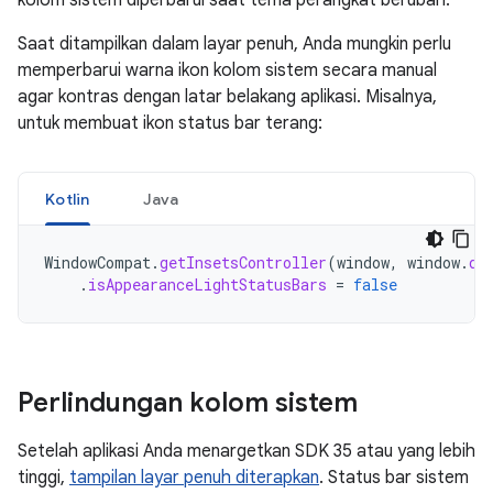
kolom sistem diperbarui saat tema perangkat berubah.
Saat ditampilkan dalam layar penuh, Anda mungkin perlu
memperbarui warna ikon kolom sistem secara manual
agar kontras dengan latar belakang aplikasi. Misalnya,
untuk membuat ikon status bar terang:
Kotlin
Java
WindowCompat
.
getInsetsController
(
window
,
window
.
de
.
isAppearanceLightStatusBars
=
false
Perlindungan kolom sistem
Setelah aplikasi Anda menargetkan SDK 35 atau yang lebih
tinggi,
tampilan layar penuh diterapkan
. Status bar sistem