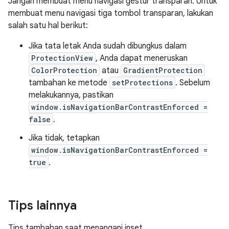
Jangan membuat menu navigasi gestur transparan. Untuk
membuat menu navigasi tiga tombol transparan, lakukan
salah satu hal berikut:
Jika tata letak Anda sudah dibungkus dalam
ProtectionView
, Anda dapat meneruskan
ColorProtection
atau
GradientProtection
tambahan ke metode
setProtections
. Sebelum
melakukannya, pastikan
window.isNavigationBarContrastEnforced =
false
.
Jika tidak, tetapkan
window.isNavigationBarContrastEnforced =
true
.
Tips lainnya
Tips tambahan saat menangani inset.