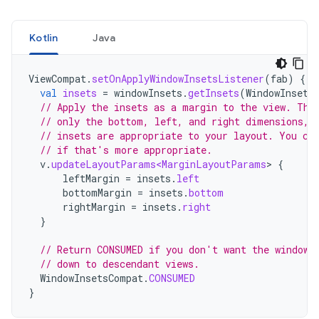
Kotlin
Java
ViewCompat
.
setOnApplyWindowInsetsListener
(
fab
)
{
v
val
insets
=
windowInsets
.
getInsets
(
WindowInsets
// Apply the insets as a margin to the view. Thi
// only the bottom, left, and right dimensions, 
// insets are appropriate to your layout. You ca
// if that's more appropriate.
v
.
updateLayoutParams<MarginLayoutParams
>
{
leftMargin
=
insets
.
left
bottomMargin
=
insets
.
bottom
rightMargin
=
insets
.
right
}
// Return CONSUMED if you don't want the window 
// down to descendant views.
WindowInsetsCompat
.
CONSUMED
}