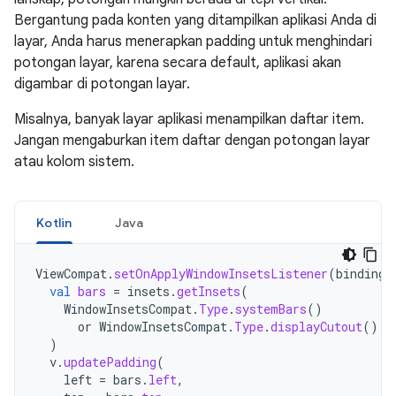
Bergantung pada konten yang ditampilkan aplikasi Anda di
layar, Anda harus menerapkan padding untuk menghindari
potongan layar, karena secara default, aplikasi akan
digambar di potongan layar.
Misalnya, banyak layar aplikasi menampilkan daftar item.
Jangan mengaburkan item daftar dengan potongan layar
atau kolom sistem.
Kotlin
Java
ViewCompat
.
setOnApplyWindowInsetsListener
(
binding
.
val
bars
=
insets
.
getInsets
(
WindowInsetsCompat
.
Type
.
systemBars
()
or
WindowInsetsCompat
.
Type
.
displayCutout
()
)
v
.
updatePadding
(
left
=
bars
.
left
,