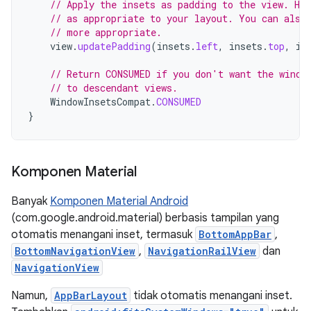
// Apply the insets as padding to the view. He
// as appropriate to your layout. You can also
// more appropriate.
view
.
updatePadding
(
insets
.
left
,
insets
.
top
,
in
// Return CONSUMED if you don't want the windo
// to descendant views.
WindowInsetsCompat
.
CONSUMED
}
Komponen Material
Banyak
Komponen Material Android
(com.google.android.material) berbasis tampilan yang
otomatis menangani inset, termasuk
BottomAppBar
,
BottomNavigationView
,
NavigationRailView
dan
NavigationView
Namun,
AppBarLayout
tidak otomatis menangani inset.