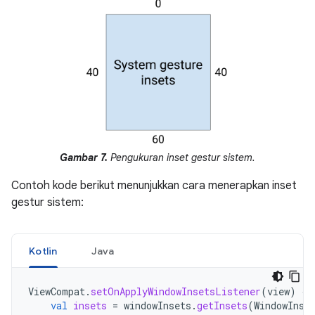
Gambar 7.
Pengukuran inset gestur sistem.
Contoh kode berikut menunjukkan cara menerapkan inset
gestur sistem:
Kotlin
Java
ViewCompat
.
setOnApplyWindowInsetsListener
(
view
)
{
val
insets
=
windowInsets
.
getInsets
(
WindowInse