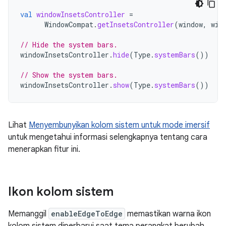
val
windowInsetsController
=
WindowCompat
.
getInsetsController
(
window
,
win
// Hide the system bars.
windowInsetsController
.
hide
(
Type
.
systemBars
())
// Show the system bars.
windowInsetsController
.
show
(
Type
.
systemBars
())
Lihat
Menyembunyikan kolom sistem untuk mode imersif
untuk mengetahui informasi selengkapnya tentang cara
menerapkan fitur ini.
Ikon kolom sistem
Memanggil
enableEdgeToEdge
memastikan warna ikon