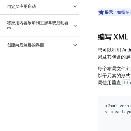
自定义应用启动
提示
：如需在
将应用内容添加到主屏幕或启动器
中
编写 XML
创建向后兼容的界面
您可以利用 An
局及其包含的屏
每个布局文件都
以子元素的形式
局使用垂直
Li
<?xml
vers
<LinearLay