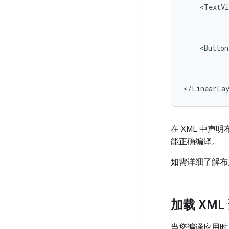
<TextVi
<Button
</LinearLa
在 XML 中声
能正确编译。
如需详细了解布局
加载 XML
当您编译应用时