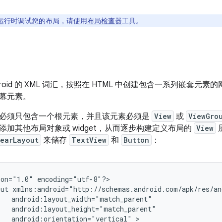
运行时调试您的布局，请使用
布局检查器
工具。
droid 的 XML 词汇，按照在 HTML 中创建包含一系列嵌套
幕元素。
必须只包含一个根元素，并且该元素必须是
View
或
ViewGro
添加其他布局对象或 widget，从而逐步构建定义布局的
View
nearLayout
来储存
TextView
和
Button
：
ion="1.0"
encoding="utf-8"?>

out
android:orientation="vertical"