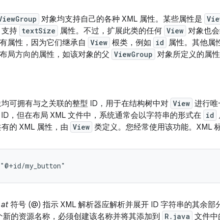
ViewGroup
对象均支持自己的各种 XML 属性。某些属性是
Vie
支持
textSize
属性。不过，扩展此类的任何
View
对象也会
有属性，因为它们继承自
View
根类，例如
id
属性。其他属
布局方向的属性，如该对象的父
ViewGroup
对象所定义的属性
均可拥有与之关联的整型 ID，用于在结构树中对
View
进行唯
 ID，但在布局 XML 文件中，系统通常会以字符串的形式在
id
有的 XML 属性，由
View
类定义。您经常使用该功能。XML 标
="@+id/my_button"
的
at
符号 (@) 指示 XML 解析器应解析并展开 ID 字符串的其余
是一个新的资源名称，必须创建该名称并将其添加到
R.java
文件中