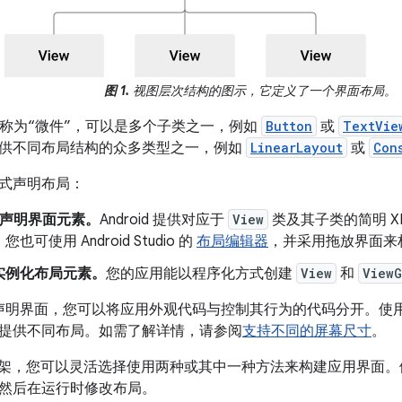
图 1.
视图层次结构的图示，它定义了一个界面布局。
称为“微件”，可以是多个子类之一，例如
Button
或
TextVie
供不同布局结构的众多类型之一，例如
LinearLayout
或
Con
式声明布局：
 中声明界面元素。
Android 提供对应于
View
类及其子类的简明 XML
也可使用 Android Studio 的
布局编辑器
，并采用拖放界面来构
实例化布局元素。
您的应用能以程序化方式创建
View
和
ViewG
 中声明界面，您可以将应用外观代码与控制其行为的代码分开。使用
提供不同布局。如需了解详情，请参阅
支持不同的屏幕尺寸
。
id 框架，您可以灵活选择使用两种或其中一种方法来构建应用界面。
然后在运行时修改布局。