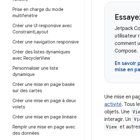
Prise en charge du mode
Essaye
multifenêtre
Créer une UI responsive avec
Jetpack Com
Constraint
Layout
utilisateu
Créer une navigation responsive
comment ut
Compose.
Créer des listes dynamiques
avec Recycler
View
En savoir 
Personnaliser une liste
mise en p
dynamique
Créer une mise en page basée
sur des cartes
Une mise en page
Créer une mise en page à deux
activité
. Tous l
volets
objets. Une
Vi
Créer une mise en page linéaire
interagir. Un
Vi
View
et autre
Remplir une mise en page avec
des données