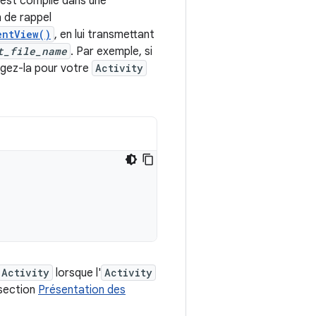
 est compilé dans une
 de rappel
entView()
, en lui transmettant
t_file_name
. Par exemple, si
rgez-la pour votre
Activity
Activity
lorsque l'
Activity
 section
Présentation des