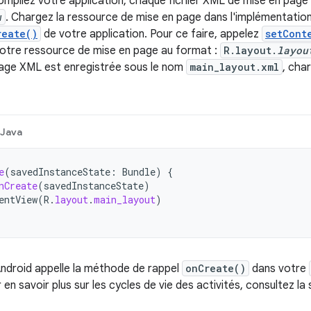
mpilez votre application, chaque fichier XML de mise en page
w
. Chargez la ressource de mise en page dans l'implémentation
reate()
de votre application. Pour ce faire, appelez
setCont
votre ressource de mise en page au format :
R.layout.
layou
page XML est enregistrée sous le nom
main_layout.xml
, cha
Java
e
(
savedInstanceState
:
Bundle
)
{
nCreate
(
savedInstanceState
)
entView
(
R
.
layout
.
main_layout
)
ndroid appelle la méthode de rappel
onCreate()
dans votre
 en savoir plus sur les cycles de vie des activités, consultez la