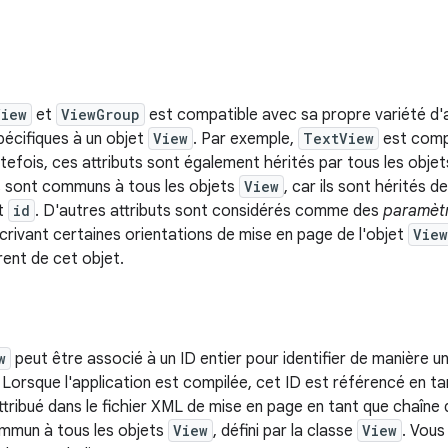
View
et
ViewGroup
est compatible avec sa propre variété d'a
pécifiques à un objet
View
. Par exemple,
TextView
est compa
utefois, ces attributs sont également hérités par tous les obje
s sont communs à tous les objets
View
, car ils sont hérités d
ut
id
. D'autres attributs sont considérés comme des
paramètr
écrivant certaines orientations de mise en page de l'objet
View
ent de cet objet.
w
peut être associé à un ID entier pour identifier de manière u
Lorsque l'application est compilée, cet ID est référencé en tant
tribué dans le fichier XML de mise en page en tant que chaîne d
ommun à tous les objets
View
, défini par la classe
View
. Vous 