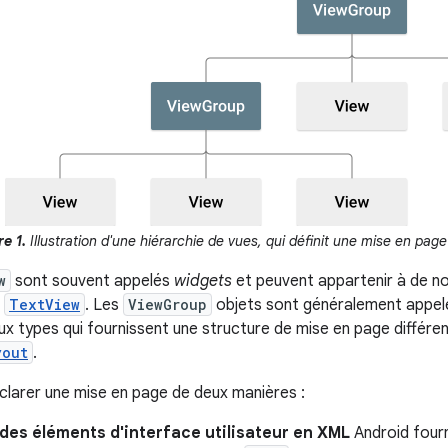
e 1.
Illustration d'une hiérarchie de vues, qui définit une mise en page 
w
sont souvent appelés
widgets
et peuvent appartenir à de n
u
TextView
. Les
ViewGroup
objets sont généralement appe
x types qui fournissent une structure de mise en page diffé
yout
.
larer une mise en page de deux manières :
des éléments d'interface utilisateur en XML
Android fourn