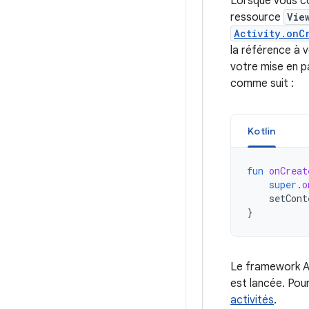
Lorsque vous co
ressource
Vie
Activity.onC
la référence à 
votre mise en 
comme suit :
Kotlin
fun
onCreat
super
.
o
setCont
}
Le framework A
est lancée. Pour
activités
.