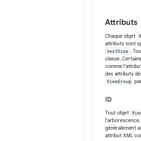
Attributs
Chaque objet
attributs sont s
textSize
. To
classe. Certain
comme l'attrib
des attributs d
ViewGroup
par
ID
Tout objet
Vie
l'arborescence. 
généralement at
attribut XML c