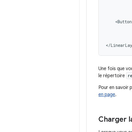
<Button
</LinearLa
Une fois que vo
le répertoire
r
Pour en savoir p
en page
.
Charger l