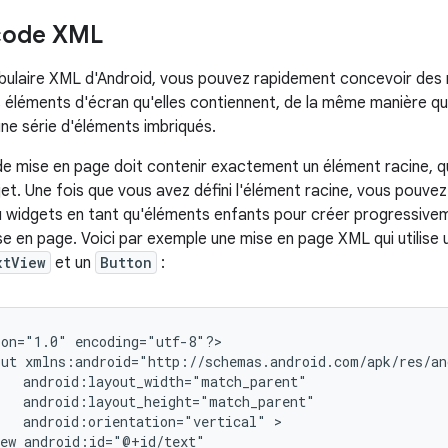
 code XML
abulaire XML d'Android, vous pouvez rapidement concevoir des 
les éléments d'écran qu'elles contiennent, de la même manière
e série d'éléments imbriqués.
de mise en page doit contenir exactement un élément racine, qu
et. Une fois que vous avez défini l'élément racine, vous pouvez
 widgets en tant qu'éléments enfants pour créer progressive
se en page. Voici par exemple une mise en page XML qui utilise
xtView
et un
Button
:
ion="1.0"
encoding="utf-8"?>

out
android:orientation="vertical"
ew