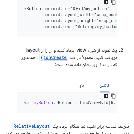
<Button
android:text="@string/my_button_text"
یک نمونه از شیء view ایجاد کنید و آن را از layout
دریافت کنید، معمولاً در متد
onCreate()
، همانطور
که در مثال زیر نشان داده شده است:
کاتلین
جاوا
val
myButton
:
Button
=
findViewById
(
R
.
id
.
my_b
تعریف شناسه برای اشیاء نما هنگام ایجاد یک
RelativeLayout
مهم است. در یک طرح‌بندی نسبی، نماهای هم‌نیا می‌توانند طرح‌بندی خود