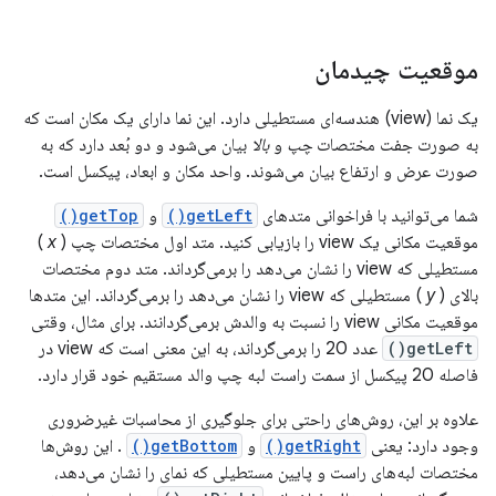
موقعیت چیدمان
یک نما (view) هندسه‌ای مستطیلی دارد. این نما دارای یک مکان است که
به صورت جفت مختصات
چپ
و
بالا
بیان می‌شود و دو بُعد دارد که به
صورت عرض و ارتفاع بیان می‌شوند. واحد مکان و ابعاد، پیکسل است.
شما می‌توانید با فراخوانی متدهای
getLeft()
و
getTop()
موقعیت مکانی یک view را بازیابی کنید. متد اول مختصات چپ (
x
)
مستطیلی که view را نشان می‌دهد را برمی‌گرداند. متد دوم مختصات
بالای (
y
) مستطیلی که view را نشان می‌دهد را برمی‌گرداند. این متدها
موقعیت مکانی view را نسبت به والدش برمی‌گردانند. برای مثال، وقتی
getLeft()
عدد 20 را برمی‌گرداند، به این معنی است که view در
فاصله 20 پیکسل از سمت راست لبه چپ والد مستقیم خود قرار دارد.
علاوه بر این، روش‌های راحتی برای جلوگیری از محاسبات غیرضروری
وجود دارد: یعنی
getRight()
و
getBottom()
. این روش‌ها
مختصات لبه‌های راست و پایین مستطیلی که نمای را نشان می‌دهد،