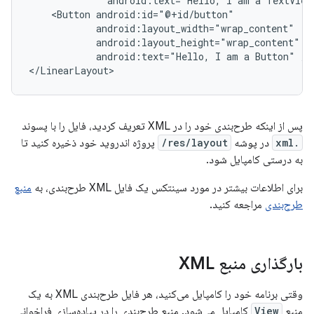
android:text="Hello,
I
am
a
TextView
<Button
android:text="Hello,
I
am
a
Button"
/>

</LinearLayout>
پس از اینکه طرح‌بندی خود را در XML تعریف کردید، فایل را با پسوند
.xml
در پوشه
res/layout/
پروژه اندروید خود ذخیره کنید تا
به درستی کامپایل شود.
برای اطلاعات بیشتر در مورد سینتکس یک فایل XML طرح‌بندی، به
منبع
طرح‌بندی
مراجعه کنید.
بارگذاری منبع XML
وقتی برنامه خود را کامپایل می‌کنید، هر فایل طرح‌بندی XML به یک
منبع
View
کامپایل می‌شود. منبع طرح‌بندی را در پیاده‌سازی فراخوانی