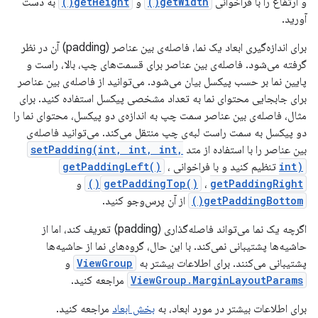
و ارتفاع را با فراخوانی
getWidth()
و
getHeight()
به دست
آورید.
برای اندازه‌گیری ابعاد یک نما، فاصله‌ی بین عناصر (padding) آن در نظر
گرفته می‌شود. فاصله‌ی بین عناصر برای قسمت‌های چپ، بالا، راست و
پایین نما بر حسب پیکسل بیان می‌شود. می‌توانید از فاصله‌ی بین عناصر
برای جابجایی محتوای نما به تعداد مشخصی پیکسل استفاده کنید. برای
مثال، فاصله‌ی بین عناصر سمت چپ به اندازه‌ی دو پیکسل، محتوای نما را
دو پیکسل به سمت راست لبه‌ی چپ منتقل می‌کند. می‌توانید فاصله‌ی
بین عناصر را با استفاده از متد
setPadding(int, int, int,
int)
تنظیم کنید و با فراخوانی
،
getPaddingLeft()
getPaddingRight()
،
getPaddingTop()
و
getPaddingBottom()
از آن پرس‌وجو کنید.
اگرچه یک نما می‌تواند فاصله‌گذاری (padding) تعریف کند، اما از
حاشیه‌ها پشتیبانی نمی‌کند. با این حال، گروه‌های نما از حاشیه‌ها
پشتیبانی می‌کنند. برای اطلاعات بیشتر به
ViewGroup
و
ViewGroup.MarginLayoutParams
مراجعه کنید.
برای اطلاعات بیشتر در مورد ابعاد، به
بخش ابعاد
مراجعه کنید.