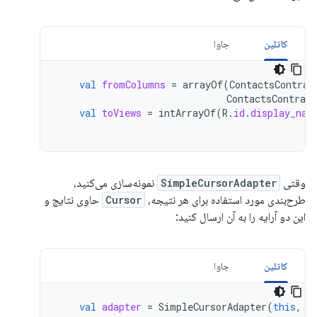
کاتلین
جاوا
val
fromColumns
=
arrayOf
(
ContactsContrac
ContactsContract
val
toViews
=
intArrayOf
(
R
.
id
.
display_nam
وقتی
SimpleCursorAdapter
نمونه‌سازی می‌کنید،
طرح‌بندی مورد استفاده برای هر نتیجه،
Cursor
حاوی نتایج و
این دو آرایه را به آن ارسال کنید:
کاتلین
جاوا
val
adapter
=
SimpleCursorAdapter
(
this
,