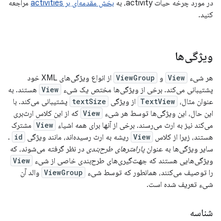
در مورد چرخه حیات activity، به
بخش مقدمه‌ای بر activities
مراجعه
کنید.
ویژگی‌ها
هر شیء
View
و
ViewGroup
از انواع ویژگی‌های XML خود
پشتیبانی می‌کند. برخی از ویژگی‌ها مختص یک شیء
View
هستند. به
عنوان مثال،
TextView
از ویژگی
textSize
پشتیبانی می‌کند. با
این حال، این ویژگی‌ها توسط هر شیء
View
که از این کلاس ارث‌بری
می‌کند نیز به ارث می‌رسند. برخی از آنها برای همه اشیاء
View
مشترک
هستند، زیرا از کلاس
View
ریشه به ارث رسیده‌اند، مانند ویژگی
id
.
سایر ویژگی‌ها به عنوان
پارامترهای طرح‌بندی
در نظر گرفته می‌شوند، که
ویژگی‌هایی هستند که جهت‌گیری‌های طرح‌بندی خاصی از شیء
View
را توصیف می‌کنند، همانطور که توسط شیء
ViewGroup
والد آن
شیء تعریف شده است.
شناسه