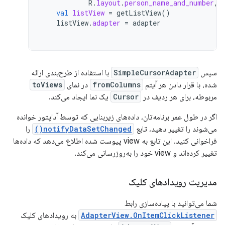
R
.
layout
.
person_name_and_number
,
val
listView
=
getListView
()
listView
.
adapter
=
adapter
سپس
SimpleCursorAdapter
با استفاده از طرح‌بندی ارائه
شده، با قرار دادن هر آیتم
fromColumns
در نمای
toViews
مربوطه، برای هر ردیف در
Cursor
یک نما ایجاد می‌کند.
اگر در طول عمر برنامه‌تان، داده‌های زیربنایی که توسط آداپتور خوانده
می‌شوند را تغییر دهید، تابع
notifyDataSetChanged()
را
فراخوانی کنید. این تابع به view پیوست شده اطلاع می‌دهد که داده‌ها
تغییر کرده‌اند و view خود را به‌روزرسانی می‌کند.
مدیریت رویدادهای کلیک
شما می‌توانید با پیاده‌سازی رابط
AdapterView.OnItemClickListener
به رویدادهای کلیک