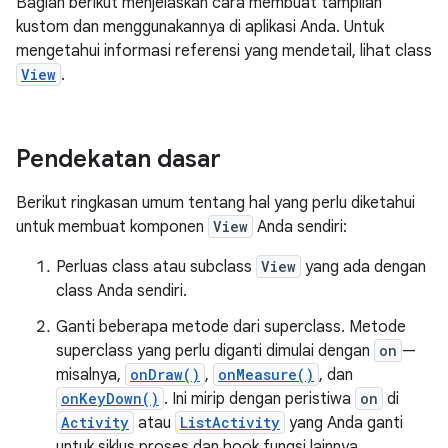
Bagian berikut menjelaskan cara membuat tampilan
kustom dan menggunakannya di aplikasi Anda. Untuk
mengetahui informasi referensi yang mendetail, lihat class
View
.
Pendekatan dasar
Berikut ringkasan umum tentang hal yang perlu diketahui
untuk membuat komponen
View
Anda sendiri:
Perluas class atau subclass
View
yang ada dengan
class Anda sendiri.
Ganti beberapa metode dari superclass. Metode
superclass yang perlu diganti dimulai dengan
on
—
misalnya,
onDraw()
,
onMeasure()
, dan
onKeyDown()
. Ini mirip dengan peristiwa
on
di
Activity
atau
ListActivity
yang Anda ganti
untuk siklus proses dan hook fungsi lainnya.