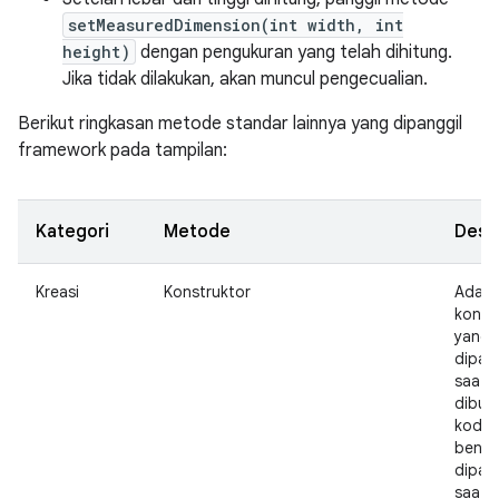
setMeasuredDimension(int width, int
height)
dengan pengukuran yang telah dihitung.
Jika tidak dilakukan, akan muncul pengecualian.
Berikut ringkasan metode standar lainnya yang dipanggil
framework pada tampilan:
Kategori
Metode
Deskr
Kreasi
Konstruktor
Ada b
konst
yang
dipan
saat 
dibuat
kode 
bentu
dipan
saat 