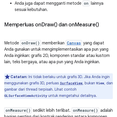
Anda juga dapat mengganti metode
on
lainnya
sesuai kebutuhan.
Memperluas
on
Draw(
) dan
on
Measure(
)
Metode
onDraw()
memberikan
Canvas
yang dapat
Anda gunakan untuk mengimplementasikan apa pun yang
Anda inginkan: grafis 2D, komponen standar atau kustom
lain, teks bergaya, atau apa pun yang Anda inginkan.
Catatan:
Ini tidak berlaku untuk grafis 3D. Jika Anda ingin
menggunakan grafis 3D, perluas
, bukan
, dan
SurfaceView
View
gambar dari thread terpisah. Lihat contoh
untuk mengetahui detailnya.
GLSurfaceViewActivity
onMeasure()
sedikit lebih terlibat.
onMeasure()
adalah
bagian penting dari kontrak rendering antara komponen