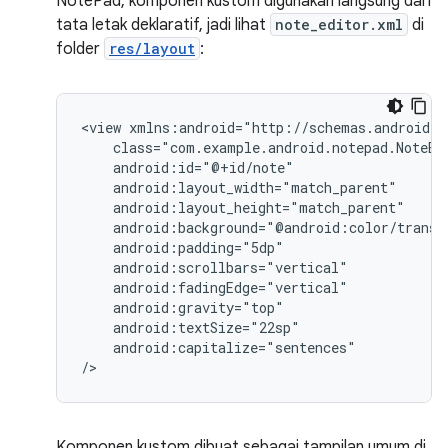
NotePad, komponen kustom digunakan langsung dari
tata letak deklaratif, jadi lihat
note_editor.xml
di
folder
res/layout
:
<view
android:capitalize="sentences"

/>
Komponen kustom dibuat sebagai tampilan umum di