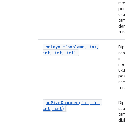
menen
persy
ukura
tampil
dan s
turun
onLayout(
boolean
,
int
,
Dipan
int
,
int
,
int)
saat 
ini ha
mene
ukura
posisi
semu
turun
onSizeChanged(
int
,
int
,
Dipan
int
,
int)
saat 
tampil
diuba