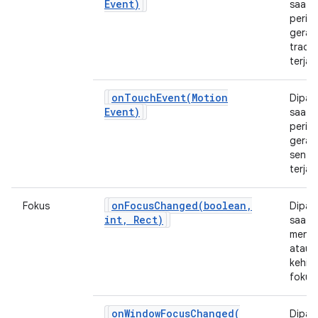
Event)
saat
perist
gerak
trackb
terjad
onTouchEvent(
Motion
Dipan
Event)
saat
perist
gerak
sentu
terjad
onFocusChanged(
boolean
,
Fokus
Dipan
int
,
Rect)
saat 
mend
atau
kehil
fokus
onWindowFocusChanged(
Dipan