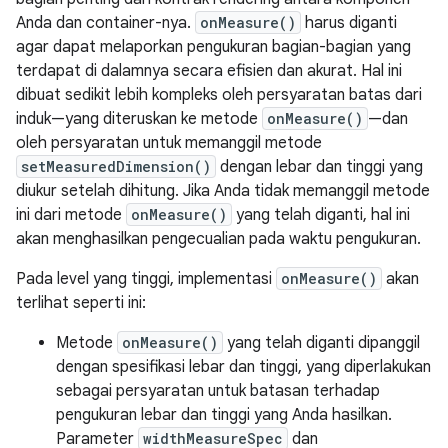
Anda dan container-nya.
onMeasure()
harus diganti
agar dapat melaporkan pengukuran bagian-bagian yang
terdapat di dalamnya secara efisien dan akurat. Hal ini
dibuat sedikit lebih kompleks oleh persyaratan batas dari
induk—yang diteruskan ke metode
onMeasure()
—dan
oleh persyaratan untuk memanggil metode
setMeasuredDimension()
dengan lebar dan tinggi yang
diukur setelah dihitung. Jika Anda tidak memanggil metode
ini dari metode
onMeasure()
yang telah diganti, hal ini
akan menghasilkan pengecualian pada waktu pengukuran.
Pada level yang tinggi, implementasi
onMeasure()
akan
terlihat seperti ini:
Metode
onMeasure()
yang telah diganti dipanggil
dengan spesifikasi lebar dan tinggi, yang diperlakukan
sebagai persyaratan untuk batasan terhadap
pengukuran lebar dan tinggi yang Anda hasilkan.
Parameter
widthMeasureSpec
dan