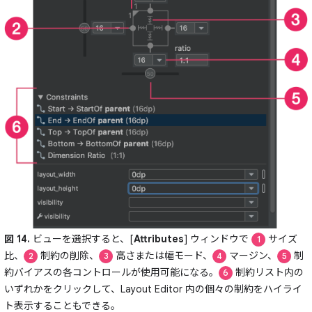
図 14.
ビューを選択すると、[
Attributes
] ウィンドウで
サイズ
1
比、
制約の削除、
高さまたは幅モード、
マージン、
制
2
3
4
5
約バイアスの各コントロールが使用可能になる。
制約リスト内の
6
いずれかをクリックして、Layout Editor 内の個々の制約をハイライ
ト表示することもできる。