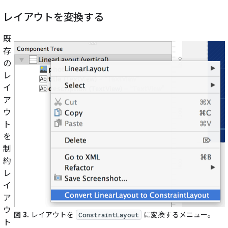
レイアウトを変換する
既
存
の
レ
イ
ア
ウ
ト
を
制
約
レ
イ
ア
ウ
図 3.
レイアウトを
に変換するメニュー。
ConstraintLayout
ト