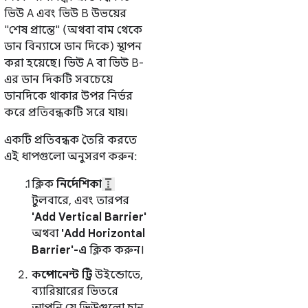
ভিউ A এবং ভিউ B উভয়ের
"শেষ প্রান্তে" (অথবা বাম থেকে
ডান বিন্যাসে ডান দিকে) স্থাপন
করা হয়েছে। ভিউ A বা ভিউ B-
এর ডান দিকটি সবচেয়ে
ডানদিকে থাকার উপর নির্ভর
করে প্রতিবন্ধকটি সরে যায়।
একটি প্রতিবন্ধক তৈরি করতে
এই ধাপগুলো অনুসরণ করুন:
ক্লিক
নির্দেশিকা
টুলবারে, এবং তারপর
'Add Vertical Barrier'
অথবা
'Add Horizontal
Barrier'-এ
ক্লিক করুন।
কম্পোনেন্ট ট্রি
উইন্ডোতে,
ব্যারিয়ারের ভিতরে