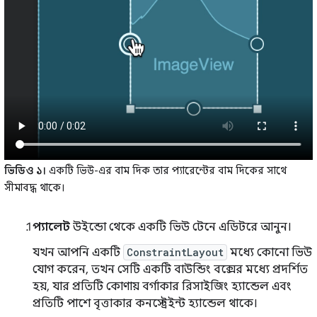
ভিডিও ১।
একটি ভিউ-এর বাম দিক তার প্যারেন্টের বাম দিকের সাথে
সীমাবদ্ধ থাকে।
প্যালেট
উইন্ডো থেকে একটি ভিউ টেনে এডিটরে আনুন।
যখন আপনি একটি
ConstraintLayout
মধ্যে কোনো ভিউ
যোগ করেন, তখন সেটি একটি বাউন্ডিং বক্সের মধ্যে প্রদর্শিত
হয়, যার প্রতিটি কোণায় বর্গাকার রিসাইজিং হ্যান্ডেল এবং
প্রতিটি পাশে বৃত্তাকার কনস্ট্রেইন্ট হ্যান্ডেল থাকে।