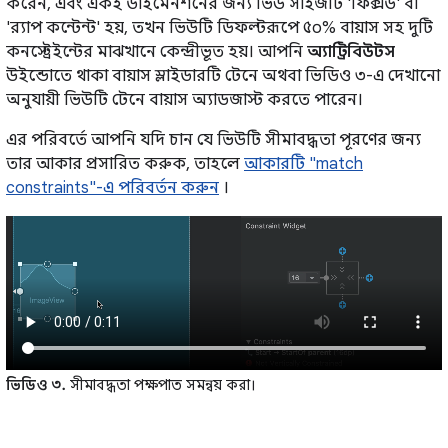
করেন, এবং একই ডাইমেনশনের জন্য ভিউ সাইজটি 'ফিক্সড' বা
'র‍্যাপ কন্টেন্ট' হয়, তখন ভিউটি ডিফল্টরূপে ৫০% বায়াস সহ দুটি
কনস্ট্রেইন্টের মাঝখানে কেন্দ্রীভূত হয়। আপনি
অ্যাট্রিবিউটস
উইন্ডোতে থাকা বায়াস স্লাইডারটি টেনে অথবা ভিডিও ৩-এ দেখানো
অনুযায়ী ভিউটি টেনে বায়াস অ্যাডজাস্ট করতে পারেন।
এর পরিবর্তে আপনি যদি চান যে ভিউটি সীমাবদ্ধতা পূরণের জন্য
তার আকার প্রসারিত করুক, তাহলে
আকারটি "match
constraints"-এ পরিবর্তন করুন
।
ভিডিও ৩.
সীমাবদ্ধতা পক্ষপাত সমন্বয় করা।