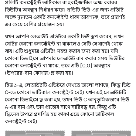
প্রতিটি কনস্ট্রেইন্ট ভার্টিকাল বা হরাইজন্টাল অক্ষ বরাবর
ভিউটির অবস্থান নির্ধারণ করে। প্রতিটি ভিউ-এর জন্য প্রতিটি
অক্ষে ন্যূনতম একটি কনস্ট্রেইন্ট থাকা আবশ্যক, তবে প্রায়শই
এর চেয়ে বেশির প্রয়োজন হয়।
যখন আপনি লেআউট এডিটরে একটি ভিউ ড্রপ করেন, তখন
সেটির কোনো কনস্ট্রেইন্ট না থাকলেও সেটি সেখানেই থেকে
যায়। এটি শুধুমাত্র এডিটিং সহজ করার জন্য করা হয়। যদি
কোনো ডিভাইসে আপনার লেআউট রান করার সময় ভিউটির
কোনো কনস্ট্রেইন্ট না থাকে, তবে এটি [0,0] অবস্থানে
(উপরের-বাম কোণায়) ড্র করা হয়।
চিত্র ১-এ, লেআউটটি এডিটরে দেখতে ভালো লাগছে, কিন্তু ভিউ
C-তে কোনো ভার্টিকাল কনস্ট্রেইন্ট নেই। যখন এই লেআউটটি
কোনো ডিভাইসে ড্র করা হয়, তখন ভিউ C আনুভূমিকভাবে ভিউ
A-এর বাম এবং ডান প্রান্তের সাথে সারিবদ্ধ হয়, কিন্তু এটি
স্ক্রিনের উপরে প্রদর্শিত হয় কারণ এতে কোনো ভার্টিকাল
কনস্ট্রেইন্ট নেই।