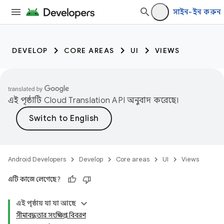
সাইন-ইন করুন
DEVELOP
CORE AREAS
UI
VIEWS
এই পৃষ্ঠাটি
Cloud Translation API
অনুবাদ করেছে।
Android Developers
Develop
Core areas
UI
Views
এটি কাজে লেগেছে?
এই পৃষ্ঠায় যা যা আছে
সীমাবদ্ধতার সংক্ষিপ্ত বিবরণ