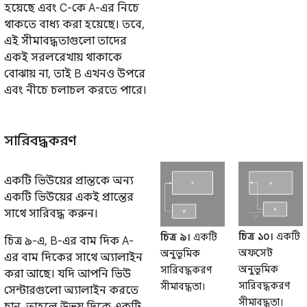
হয়েছে এবং C-কে A-এর নিচে
থাকতে বাধ্য করা হয়েছে। তবে,
এই সীমাবদ্ধতাগুলো তাদের
একই সরলরেখায় থাকাকে
বোঝায় না, তাই B এখনও উপরে
এবং নীচে চলাচল করতে পারে।
সারিবদ্ধকরণ
একটি ভিউয়ের প্রান্তকে অন্য
একটি ভিউয়ের একই প্রান্তের
সাথে সারিবদ্ধ করুন।
চিত্র ১০।
একটি
চিত্র ৯।
একটি
চিত্র ৯-এ, B-এর বাম দিক A-
অফসেট
অনুভূমিক
এর বাম দিকের সাথে অ্যালাইন
অনুভূমিক
সারিবদ্ধকরণ
করা আছে। যদি আপনি ভিউ
সারিবদ্ধকরণ
সীমাবদ্ধতা।
সেন্টারগুলো অ্যালাইন করতে
সীমাবদ্ধতা।