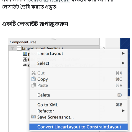
লেআউট তৈরি করতে প্রস্তুত।
একটি লেআউট রূপান্তর করুন