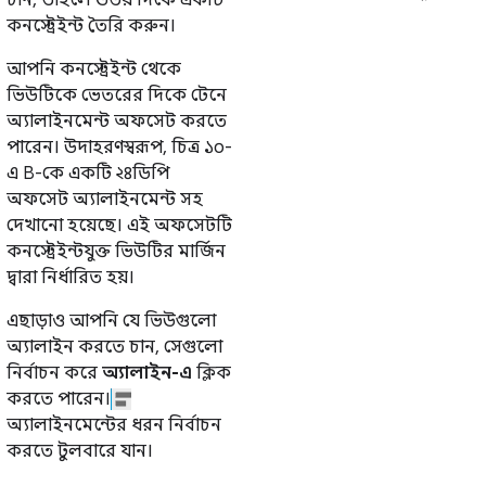
চান, তাহলে উভয় দিকে একটি
কনস্ট্রেইন্ট তৈরি করুন।
আপনি কনস্ট্রেইন্ট থেকে
ভিউটিকে ভেতরের দিকে টেনে
অ্যালাইনমেন্ট অফসেট করতে
পারেন। উদাহরণস্বরূপ, চিত্র ১০-
এ B-কে একটি ২৪ডিপি
অফসেট অ্যালাইনমেন্ট সহ
দেখানো হয়েছে। এই অফসেটটি
কনস্ট্রেইন্টযুক্ত ভিউটির মার্জিন
দ্বারা নির্ধারিত হয়।
এছাড়াও আপনি যে ভিউগুলো
অ্যালাইন করতে চান, সেগুলো
নির্বাচন করে
অ্যালাইন-এ
ক্লিক
করতে পারেন।
অ্যালাইনমেন্টের ধরন নির্বাচন
করতে টুলবারে যান।