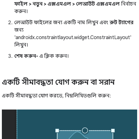
ফাইল > নতুন > এক্সএমএল > লেআউট এক্সএমএল
নির্বাচন
করুন।
লেআউট ফাইলের জন্য একটি নাম লিখুন এবং
রুট ট্যাগের
জন্য
'androidx.constraintlayout.widget.ConstraintLayout'
লিখুন।
শেষ করুন-
এ ক্লিক করুন।
একটি সীমাবদ্ধতা যোগ করুন বা সরান
একটি সীমাবদ্ধতা যোগ করতে, নিম্নলিখিতগুলি করুন: