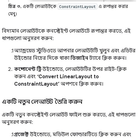
চিত্র ৩.
একটি লেআউটকে
এ রূপান্তর করার
ConstraintLayout
মেনু।
বিদ্যমান লেআউটকে কনস্ট্রেইন্ট লেআউটে রূপান্তর করতে, এই
ধাপগুলো অনুসরণ করুন:
অ্যান্ড্রয়েড স্টুডিওতে আপনার লেআউটটি খুলুন এবং এডিটর
উইন্ডোর নিচের দিকে থাকা
ডিজাইন
ট্যাবে ক্লিক করুন।
কম্পোনেন্ট ট্রি
উইন্ডোতে, লেআউটটির উপর রাইট-ক্লিক
করুন এবং
‘Convert LinearLayout to
ConstraintLayout’
অপশনে ক্লিক করুন।
একটি নতুন লেআউট তৈরি করুন
একটি নতুন কনস্ট্রেইন্ট লেআউট ফাইল শুরু করতে, এই ধাপগুলো
অনুসরণ করুন:
প্রজেক্ট
উইন্ডোতে, মডিউল ফোল্ডারটিতে ক্লিক করুন এবং