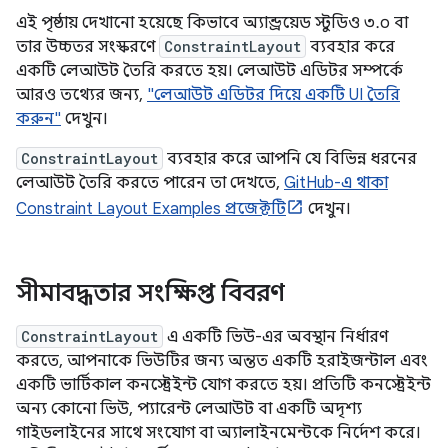
এই পৃষ্ঠায় দেখানো হয়েছে কিভাবে অ্যান্ড্রয়েড স্টুডিও ৩.০ বা
তার উচ্চতর সংস্করণে
ConstraintLayout
ব্যবহার করে
একটি লেআউট তৈরি করতে হয়। লেআউট এডিটর সম্পর্কে
আরও তথ্যের জন্য,
"লেআউট এডিটর দিয়ে একটি UI তৈরি
করুন"
দেখুন।
ConstraintLayout
ব্যবহার করে আপনি যে বিভিন্ন ধরনের
লেআউট তৈরি করতে পারেন তা দেখতে,
GitHub-এ থাকা
Constraint Layout Examples প্রজেক্টটি
দেখুন।
সীমাবদ্ধতার সংক্ষিপ্ত বিবরণ
ConstraintLayout
এ একটি ভিউ-এর অবস্থান নির্ধারণ
করতে, আপনাকে ভিউটির জন্য অন্তত একটি হরাইজন্টাল এবং
একটি ভার্টিকাল কনস্ট্রেইন্ট যোগ করতে হয়। প্রতিটি কনস্ট্রেইন্ট
অন্য কোনো ভিউ, প্যারেন্ট লেআউট বা একটি অদৃশ্য
গাইডলাইনের সাথে সংযোগ বা অ্যালাইনমেন্টকে নির্দেশ করে।