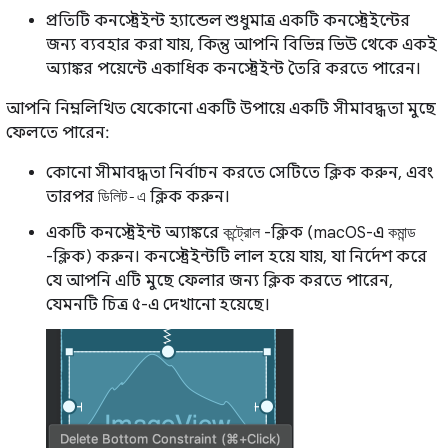
প্রতিটি কনস্ট্রেইন্ট হ্যান্ডেল শুধুমাত্র একটি কনস্ট্রেইন্টের
জন্য ব্যবহার করা যায়, কিন্তু আপনি বিভিন্ন ভিউ থেকে একই
অ্যাঙ্কর পয়েন্টে একাধিক কনস্ট্রেইন্ট তৈরি করতে পারেন।
আপনি নিম্নলিখিত যেকোনো একটি উপায়ে একটি সীমাবদ্ধতা মুছে
ফেলতে পারেন:
কোনো সীমাবদ্ধতা নির্বাচন করতে সেটিতে ক্লিক করুন, এবং
তারপর
ডিলিট-এ
ক্লিক করুন।
একটি কনস্ট্রেইন্ট অ্যাঙ্করে
কন্ট্রোল
-ক্লিক (macOS-এ
কমান্ড
-ক্লিক) করুন। কনস্ট্রেইন্টটি লাল হয়ে যায়, যা নির্দেশ করে
যে আপনি এটি মুছে ফেলার জন্য ক্লিক করতে পারেন,
যেমনটি চিত্র ৫-এ দেখানো হয়েছে।