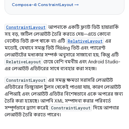
Compose-এ ConstraintLayout →
ConstraintLayout
আপনাকে একটি ফ্ল্যাট ভিউ হায়ারার্কি
সহ বড়, জটিল লেআউট তৈরি করতে দেয়—এতে কোনো
নেস্টেড ভিউ গ্রুপ থাকে না। এটি
RelativeLayout
এর
মতোই, যেখানে সমস্ত ভিউ সিibling ভিউ এবং প্যারেন্ট
লেআউটের মধ্যকার সম্পর্ক অনুসারে সাজানো হয়, কিন্তু এটি
RelativeLayout
চেয়ে বেশি নমনীয় এবং Android Studio-
এর লেআউট এডিটরের সাথে ব্যবহার করা সহজ।
ConstraintLayout
এর সমস্ত ক্ষমতা সরাসরি লেআউট
এডিটরের ভিজ্যুয়াল টুলস থেকেই পাওয়া যায়, কারণ লেআউট
এপিআই এবং লেআউট এডিটর বিশেষভাবে একে অপরের জন্য
তৈরি করা হয়েছে। আপনি XML সম্পাদনা করার পরিবর্তে
সম্পূর্ণভাবে ড্র্যাগ করেই
ConstraintLayout
দিয়ে আপনার
লেআউট তৈরি করতে পারেন।