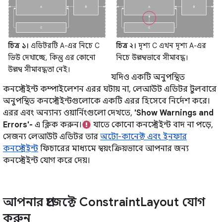
চিত্র ১।
এডিটরটি A-এর নিচে C
চিত্র ২।
দৃশ্য C এখন দৃশ্য A-এর
ভিউ দেখাচ্ছে, কিন্তু এর কোনো
নিচে উল্লম্বভাবে সীমাবদ্ধ।
উল্লম্ব সীমাবদ্ধতা নেই।
যদিও একটি অনুপস্থিত
কনস্ট্রেইন্ট কম্পাইলেশন এরর ঘটায় না, লেআউট এডিটর টুলবারে
অনুপস্থিত কনস্ট্রেইন্টগুলোকে একটি এরর হিসেবে নির্দেশ করে।
এরর এবং অন্যান্য ওয়ার্নিংগুলো দেখতে,
'Show Warnings and
Errors'-
এ ক্লিক করুন।
যাতে কোনো কনস্ট্রেইন্ট বাদ না পড়ে,
সেজন্য লেআউট এডিটর তার
অটো-কানেক্ট এবং ইনফার
কনস্ট্রেইন্ট
ফিচারের মাধ্যমে স্বয়ংক্রিয়ভাবে আপনার জন্য
কনস্ট্রেইন্ট যোগ করে দেয়।
আপনার প্রজেক্টে Constraint
Layout যোগ
করুন