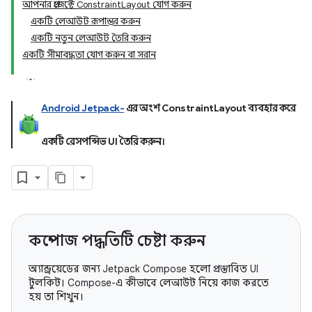
আপনার প্রজেক্টে ConstraintLayout যোগ করুন
একটি লেআউট রূপান্তর করুন
একটি নতুন লেআউট তৈরি করুন
একটি সীমাবদ্ধতা যোগ করুন বা সরান
Android Jetpack-
এর অংশ Constraint
Layout ব্যবহার করে
একটি রেসপন্সিভ UI তৈরি করুন।
কম্পোজ পদ্ধতিটি চেষ্টা করুন
অ্যান্ড্রয়েডের জন্য Jetpack Compose হলো প্রস্তাবিত UI
টুলকিট। Compose-এ কীভাবে লেআউট নিয়ে কাজ করতে
হয় তা শিখুন।