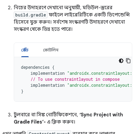
নিচের উদাহরণে দেখানো অনুযায়ী, মডিউল-স্তরের
build.gradle
ফাইলে লাইব্রেরিটিকে একটি ডিপেন্ডেন্সি
হিসেবে যুক্ত করুন। সর্বশেষ সংস্করণটি উদাহরণে দেখানো
সংস্করণ থেকে ভিন্ন হতে পারে।
গ্রোভি
কোটলিন
dependencies
{
implementation
"androidx.constraintlayout:
// To use constraintlayout in compose
implementation
"androidx.constraintlayout:
}
টুলবারে বা সিঙ্ক নোটিফিকেশনে,
‘Sync Project with
Gradle Files’-
এ ক্লিক করুন।
এখন আপনি
ConstraintLayout
ব্যবহার করে আপনার