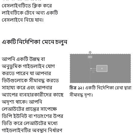
বেসলাইনটিতে ক্লিক করে
লাইনটিকে টেনে অন্য একটি
বেসলাইনে নিয়ে যান।
একটি নির্দেশিকা মেনে চলুন
আপনি একটি উল্লম্ব বা
অনুভূমিক গাইডলাইন যোগ
করতে পারেন যা আপনার
ভিউগুলোকে সীমাবদ্ধ করতে
সাহায্য করে এবং আপনার
চিত্র ১২।
একটি নির্দেশিকা রেখা দ্বারা
অ্যাপের ব্যবহারকারীদের কাছে
সীমাবদ্ধ দৃশ্য।
অদৃশ্য থাকে। আপনি
লেআউটের প্রান্তের সাপেক্ষে
ডিপি ইউনিট বা শতাংশের উপর
ভিত্তি করে লেআউটের মধ্যে
গাইডলাইনটির অবস্থান নির্ধারণ