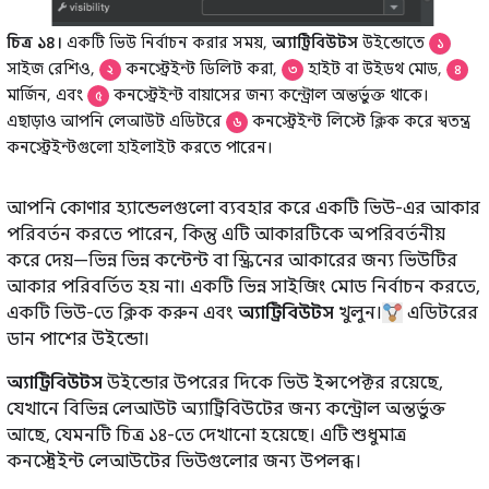
চিত্র ১৪।
একটি ভিউ নির্বাচন করার সময়,
অ্যাট্রিবিউটস
উইন্ডোতে
১
সাইজ রেশিও,
কনস্ট্রেইন্ট ডিলিট করা,
হাইট বা উইডথ মোড,
২
৩
৪
মার্জিন, এবং
কনস্ট্রেইন্ট বায়াসের জন্য কন্ট্রোল অন্তর্ভুক্ত থাকে।
৫
এছাড়াও আপনি লেআউট এডিটরে
কনস্ট্রেইন্ট লিস্টে ক্লিক করে স্বতন্ত্র
৬
কনস্ট্রেইন্টগুলো হাইলাইট করতে পারেন।
আপনি কোণার হ্যান্ডেলগুলো ব্যবহার করে একটি ভিউ-এর আকার
পরিবর্তন করতে পারেন, কিন্তু এটি আকারটিকে অপরিবর্তনীয়
করে দেয়—ভিন্ন ভিন্ন কন্টেন্ট বা স্ক্রিনের আকারের জন্য ভিউটির
আকার পরিবর্তিত হয় না। একটি ভিন্ন সাইজিং মোড নির্বাচন করতে,
একটি ভিউ-তে ক্লিক করুন এবং
অ্যাট্রিবিউটস
খুলুন।
এডিটরের
ডান পাশের উইন্ডো।
অ্যাট্রিবিউটস
উইন্ডোর উপরের দিকে ভিউ ইন্সপেক্টর রয়েছে,
যেখানে বিভিন্ন লেআউট অ্যাট্রিবিউটের জন্য কন্ট্রোল অন্তর্ভুক্ত
আছে, যেমনটি চিত্র ১৪-তে দেখানো হয়েছে। এটি শুধুমাত্র
কনস্ট্রেইন্ট লেআউটের ভিউগুলোর জন্য উপলব্ধ।